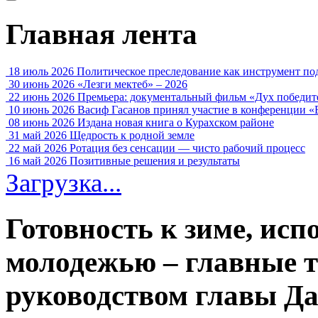
Главная лента
18 июль 2026
Политическое преследование как инструмент по
30 июнь 2026
«Лезги мектеб» – 2026
22 июнь 2026
Премьера: документальный фильм «Дух победит
10 июнь 2026
Васиф Гасанов принял участие в конференции «
08 июнь 2026
Издана новая книга о Курахском районе
31 май 2026
Щедрость к родной земле
22 май 2026
Ротация без сенсации — чисто рабочий процесс
16 май 2026
Позитивные решения и результаты
Загрузка...
Готовность к зиме, исп
молодежью – главные 
руководством главы Да