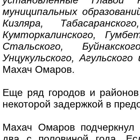
муниципальных образовани
Кизляра, Табасаранског
Кумторкалинского, Гумбет
Стальского, Буйнакског
Унцукульского, Агульского
Махач Омаров.
Еще ряд городов и районов
некоторой задержкой в пред
Махач Омаров подчеркнул 
два с половиной года. Ес