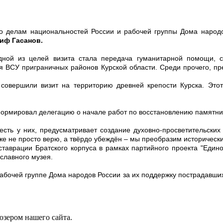
по делам национальностей России и рабочей группы Дома народо
иф Гасанов.
дной из целей визита стала передача гуманитарной помощи,
 ВСУ приграничных районов Курской области. Среди прочего, пр
 совершили визит на территорию древней крепости Курска. Это
рмировал делегацию о начале работ по восстановлению памятник
 есть у них, предусматривает создание духовно-просветительски
же не просто верю, а твёрдо убеждён – мы преобразим исторический
ставрации Братского корпуса в рамках партийного проекта "Един
славного музея.
бочей группе Дома народов России за их поддержку пострадавших 
юзером нашего сайта.