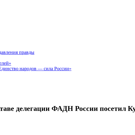
давления правды
елей»
Единство народов — сила России»
таве делегации ФАДН России посетил К