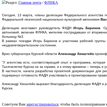
Раздел:
Главная лента
/
ФЛНКА
Сегодня, 13 марта, члены делегации Федерального агентства 
Федеральной лезгинской национально-культурной автономии
Вас
Делегацию возглавил руководитель ФАДН
Игорь Баринов
. О
автономий, включая ФЛНКА,
жителям пострадавших от вторжения
больницу №3.
В рамках поездки Игорь Баринов и участники рабочей группы
неудовлетворительном состоянии.
Врио губернатора Курской области
Александр Хинштейн
проинфо
"У агентства есть соответствующий опыт и программа, которая
Тысячелетие Курска не за горами, и к этому времени – теперь я у
В частности, начата разработка проектной документации для ре
подчеркнул готовность ФАДН участвовать в проектировании право
Александр Хинштейн выразил благодарность делегации ФАДН и ра
Курска.
Советуем Вам
зарегистрироваться
, чтобы быть полноправным 