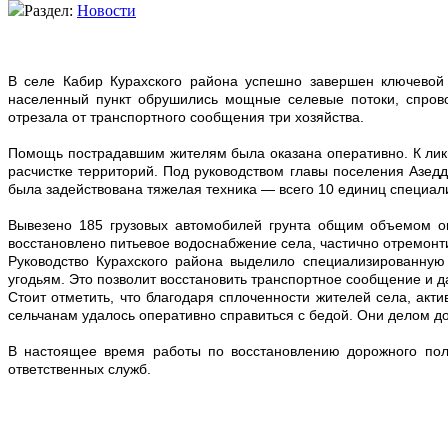
Раздел:
Новости
В селе Кабир Курахского района успешно завершен ключевой 
населенный пункт обрушились мощные селевые потоки, спров
отрезала от транспортного сообщения три хозяйства.
Помощь пострадавшим жителям была оказана оперативно. К ликв
расчистке территорий. Под руководством главы поселения Азедд
была задействована тяжелая техника — всего 10 единиц специал
Вывезено 185 грузовых автомобилей грунта общим объемом о
восстановлено питьевое водоснабжение села, частично отремонт
Руководство Курахского района выделило специализированную
угодьям. Это позволит восстановить транспортное сообщение и 
Стоит отметить, что б
лагодаря сплоченности жителей села, акт
сельчанам
удалось оперативно справиться с бедой.
Они
делом до
В настоящее время работы по восстановлению дорожного пол
ответственных служб.