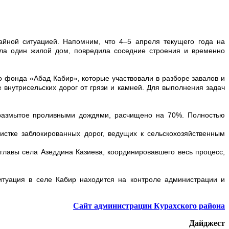
айной ситуацией. Напомним, что 4–5 апреля текущего года на
ла один жилой дом, повредила соседние строения и временно
 фонда «Абад Кабир», которые участвовали в разборе завалов и
 внутрисельских дорог от грязи и камней. Для выполнения задач
 размытое проливными дождями, расчищено на 70%. Полностью
стке заблокированных дорог, ведущих к сельскохозяйственным
 главы села
Азеддина Казиева, координировавшего весь процесс,
туация в селе Кабир находится на контроле администрации и
Сайт администрации Курахского района
Дайджест