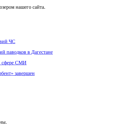
юзером нашего сайта.
твий ЧС
ий паводков в Дагестане
 в сфере СМИ
рбент» завершен
ны.