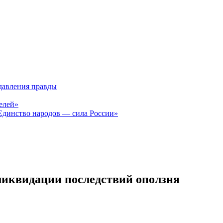
давления правды
елей»
Единство народов — сила России»
ликвидации последствий оползня