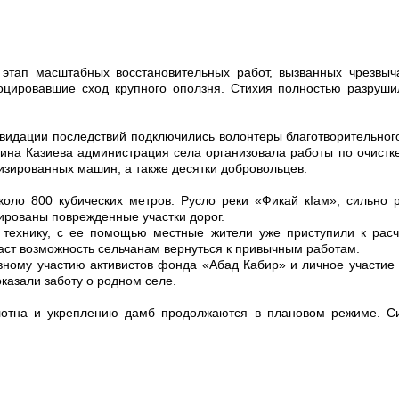
этап масштабных восстановительных работ, вызванных чрезвыч
оцировавшие сход крупного оползня. Стихия полностью разруши
идации последствий подключились волонтеры благотворительного
ина Казиева администрация села организовала работы по очистке
изированных машин, а также десятки добровольцев.
коло 800 кубических метров.
Русло реки «Фикай кIам», сильно
ированы поврежденные участки дорог.
 технику, с ее помощью местные жители уже приступили к расчи
даст возможность сельчанам вернуться к привычным работам.
ивному участию активистов
фонда «Абад Кабир» и
личное участие
казали заботу о родном селе.
отна и укреплению дамб продолжаются в плановом режиме. Си