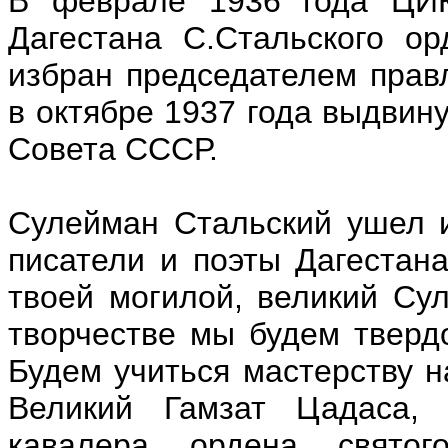
В феврале 1936 года ЦИК
Дагестана С.Стальского о
избран председателем прав
в октябре 1937 года выдвин
Совета СССР.
Сулейман Стальский ушел и
писатели и поэты Дагестана
твоей могилой, великий Су
творчестве мы будем тверд
Будем учиться мастерству н
Великий Гамзат Цадаса, 
кавалера ордена святог