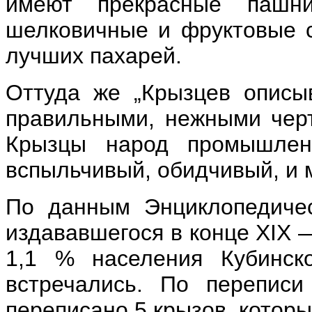
имеют прекрасные пашн
шелковичные и фруктовые с
лучших пахарей.
Оттуда же „Крызцев описы
правильными, нежными чер
Крызцы народ промышленн
вспыльчивый, обидчивый, и 
По данным Энциклопедичес
издававшегося в конце XIX 
1,1 % населения Кубинск
встречались. По перепис
переписано 5 крызов, которы