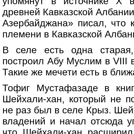
упомянут в источнике Х 
древней Кавказской Албании.
Азербайджана» писал, что 
племени в Кавказской Албан
В селе есть одна старая,
построил Абу Муслим в VIII 
Такие же мечети есть в бли
Тофиг Мустафазаде в книг
Шейхали-хан, который не по
не раз был в селе Крыз. Ше
владений и начал отсюда уп
что Шейхали-хан расширил