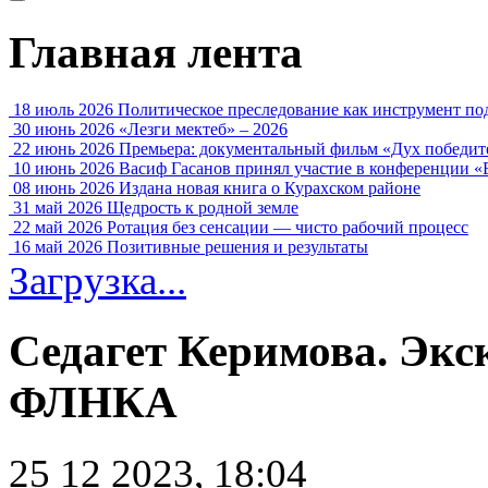
Главная лента
18 июль 2026
Политическое преследование как инструмент по
30 июнь 2026
«Лезги мектеб» – 2026
22 июнь 2026
Премьера: документальный фильм «Дух победит
10 июнь 2026
Васиф Гасанов принял участие в конференции «
08 июнь 2026
Издана новая книга о Курахском районе
31 май 2026
Щедрость к родной земле
22 май 2026
Ротация без сенсации — чисто рабочий процесс
16 май 2026
Позитивные решения и результаты
Загрузка...
Седагет Керимова. Экс
ФЛНКА
25 12 2023, 18:04