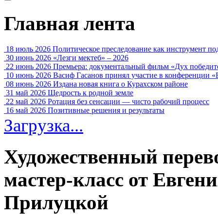
Главная лента
18 июль 2026
Политическое преследование как инструмент по
30 июнь 2026
«Лезги мектеб» – 2026
22 июнь 2026
Премьера: документальный фильм «Дух победит
10 июнь 2026
Васиф Гасанов принял участие в конференции «
08 июнь 2026
Издана новая книга о Курахском районе
31 май 2026
Щедрость к родной земле
22 май 2026
Ротация без сенсации — чисто рабочий процесс
16 май 2026
Позитивные решения и результаты
Загрузка...
Художественный перево
мастер-класс от Евген
Прилуцкой