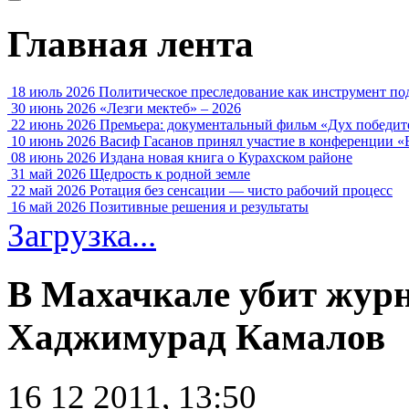
Главная лента
18 июль 2026
Политическое преследование как инструмент по
30 июнь 2026
«Лезги мектеб» – 2026
22 июнь 2026
Премьера: документальный фильм «Дух победит
10 июнь 2026
Васиф Гасанов принял участие в конференции «
08 июнь 2026
Издана новая книга о Курахском районе
31 май 2026
Щедрость к родной земле
22 май 2026
Ротация без сенсации — чисто рабочий процесс
16 май 2026
Позитивные решения и результаты
Загрузка...
В Махачкале убит жур
Хаджимурад Камалов
16 12 2011, 13:50