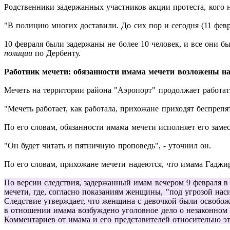
Родственники задержанных участников акции протеста, кого н
"В полицию многих доставили. До сих пор и сегодня (11 февра
10 февраля были задержаны не более 10 человек, и все они б
полиции
по Дербенту.
Работник мечети: обязанности имама мечети возложены на
Мечеть на территории района "Аэропорт" продолжает работа
"Мечеть работает, как работала, прихожане приходят беспрепя
По его словам, обязанности имама мечети исполняет его замес
"Он будет читать и пятничную проповедь", - уточнил он.
По его словам, прихожане мечети надеются, что имама Гаджир
По версии следствия, задержанный имам вечером 9 февраля 
мечети, где, согласно показаниям женщины, "под угрозой нас
Следствие утверждает, что женщина с девочкой были освобож
в отношении имама возбуждено уголовное дело о незаконном
Комментариев от имама и его представителей относительно э