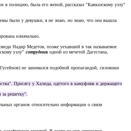
ие в полицию, была его женой, рассказал "Кавказскому узлу"
емы были у девушки, я не знаю, но знаю, что она вышла
рована изначально.
поведи Надир Медетов, позже уехавший в так называемое
зскому узлу"
сотрудник
одной из мечетей Дагестана,
 (Гусейнов) не занимался подобной пропагандой, силовики
рства". Присягу у Халида, одетого в камуфляж и держащего
 за решетку".
ельных органов относительно информации о связи
ь салафитских мечетей. В части из них сменились