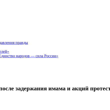
давления правды
елей»
Единство народов — сила России»
 после задержания имама и акций протес