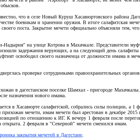
обысков.
 известно, что в селе Новый Куруш Хасавюртовского района Да
ичестве боевикам и хранении оружия. В итоге салафитская меч
 своего поста. Закрытие мечети официально объясняли тем, что
Ан-Надырия" на улице Котрова в Махачкале. Представители муф
оизошли задержания верующих, а на следующий день салафиты з
уфтият освободил своего назначенца от должности имама в ме
дверглась проверке сотрудниками правоохранительных органов,
ихожан в дагестанском поселке Шамхал - пригороде Махачкалы.
сле назначения нового имама.
тается в Хасавюрте салафитской, собрались силы полиции, а 1 
м прихожан мечети, имам мечети был арестован в декабре 2015
позицией по отношению к ИГ. К вечеру 1 февраля после перег
 открыта. 2 февраля в "Северной" мечети сменился имам.
роника закрытия мечетей в Дагестане
.