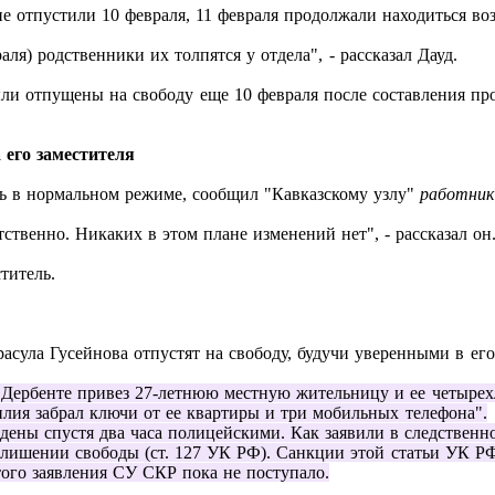
е отпустили 10 февраля, 11 февраля продолжали находиться во
ля) родственники их толпятся у отдела", - рассказал Дауд.
ыли отпущены на свободу еще 10 февраля после составления про
 его заместителя
ть в нормальном режиме, сообщил "Кавказскому узлу"
работник
тственно. Никаких в этом плане изменений нет", - рассказал он
титель.
асула Гусейнова отпустят на свободу, будучи уверенными в ег
в Дербенте привез 27-летнюю местную жительницу и ее четыре
илия забрал ключи от ее квартиры и три мобильных телефона".
дены спустя два часа полицейскими. Как заявили в следственн
 лишении свободы (ст. 127 УК РФ). Санкции этой статьи УК Р
того заявления СУ СКР пока не поступало.