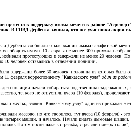
ии протеста в поддержку имама мечети в районе "Аэропорт
тник. В ГОВД Дербента заявили, что все участники акции в
ели Дербента сообщили о задержании имама салафитской мечет
м освободить имама. 10 февраля не менее 300 прихожан собрал
, избивали протестующих и задержали не менее 20 человек. По 
о 10 человек оставались в отделении полиции.
ыли задержаны более 30 человек, половина из которых была от
м 11 февраля корреспонденту "Кавказского узла"
один из работ
 отдела полиции начали собираться родственники задержанных, 
вестно, те, кого не отпустили вчера (10 февраля), продолжают 
овали жестко, заявил "Кавказскому узлу" один из прихожан ме
ерживали массово, но что творилось тут вчера (10 февраля) - э
е четырех машин, и началось. Начали кидать дымовые шашки, п
попало. Потом послышалась стрельба, стреляли поверх голов", -