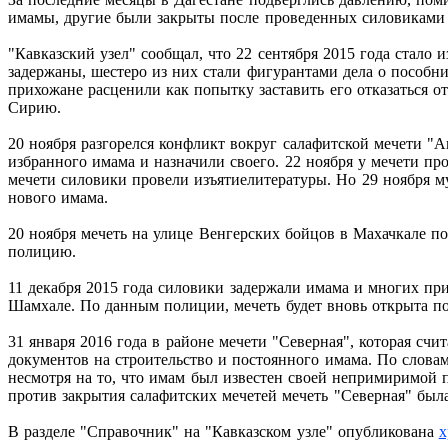
имамы, другие были закрыты после проведенных силовиками 
"Кавказский узел" сообщал, что 22 сентября 2015 года стало
задержаны, шестеро из них стали фигурантами дела о пособн
прихожане расценили как попытку заставить его отказаться от
Сирию.
20 ноября разгорелся конфликт вокруг салафитской мечети "
избранного имама и назначили своего. 22 ноября у мечети пр
мечети силовики провели изъятиелитературы. Но 29 ноября м
нового имама.
20 ноября мечеть на улице Венгерских бойцов в Махачкале по
полицию.
11 декабря 2015 года силовики задержали имама и многих пр
Шамхале. По данным полиции, мечеть будет вновь открыта по
31 января 2016 года в районе мечети "Северная", которая счи
документов на строительство и постоянного имама. По слова
несмотря на то, что имам был известен своей непримиримой 
против закрытия салафитских мечетей мечеть "Северная" была
В разделе "Справочник" на "Кавказском узле" опубликована
х