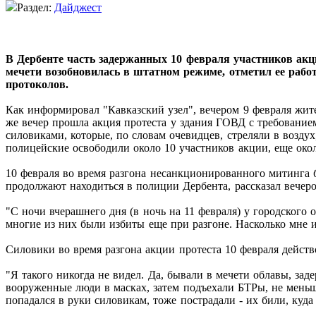
Раздел:
Дайджест
В Дербенте часть задержанных 10 февраля участников акц
мечети возобновилась в штатном режиме, отметил ее рабо
протоколов.
Как информировал "Кавказский узел", вечером 9 февраля жит
же вечер прошла акция протеста у здания ГОВД с требование
силовиками, которые, по словам очевидцев, стреляли в воздух
полицейские освободили около 10 участников акции, еще окол
10 февраля во время разгона несанкционированного митинга б
продолжают находиться в полиции Дербента, рассказал вечеро
"С ночи вчерашнего дня (в ночь на 11 февраля) у городского
многие из них были избиты еще при разгоне. Насколько мне из
Силовики во время разгона акции протеста 10 февраля действ
"Я такого никогда не видел. Да, бывали в мечети облавы, зад
вооруженные люди в масках, затем подъехали БТРы, не меньш
попадался в руки силовикам, тоже пострадали - их били, куда 