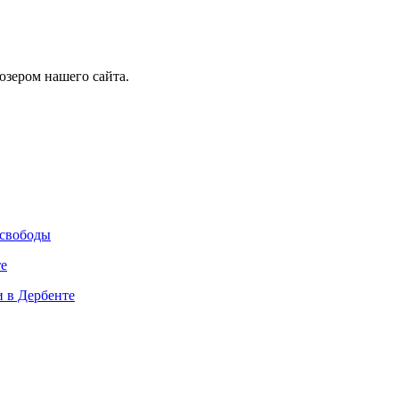
юзером нашего сайта.
 свободы
те
и в Дербенте