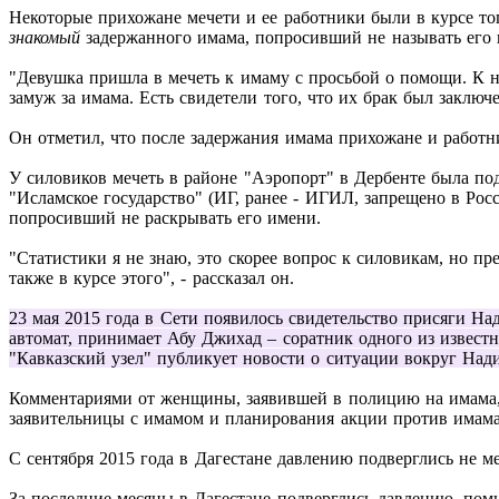
Некоторые прихожане мечети и ее работники были в курсе тог
знакомый
задержанного имама, попросивший не называть его 
"Девушка пришла в мечеть к имаму с просьбой о помощи. К н
замуж за имама. Есть свидетели того, что их брак был заключе
Он отметил, что после задержания имама прихожане и работн
У силовиков мечеть в районе "Аэропорт" в Дербенте была по
"Исламское государство" (ИГ, ранее - ИГИЛ, запрещено в Рос
попросивший не раскрывать его имени.
"Статистики я не знаю, это скорее вопрос к силовикам, но п
также в курсе этого", - рассказал он.
23 мая 2015 года в Сети появилось свидетельство присяги На
автомат, принимает Абу Джихад – соратник одного из извес
"Кавказский узел" публикует новости о ситуации вокруг Нади
Комментариями от женщины, заявившей в полицию на имама, 
заявительницы с имамом и планирования акции против имама 
С сентября 2015 года в Дагестане давлению подверглись не м
За последние месяцы в Дагестане подверглись давлению, поми