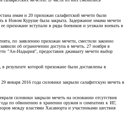
гестана имам и 20 прихожан салафитской мечети были
еть в Новом Куруше была закрыта. Задержание имама мечети
 ее прихожане вступали в ряды боевиков и уезжали воевать в
тията, по заявлению прихожан мечети, сместили законно
аявили об ограничении доступа в мечеть. 27 ноября в
чети "Ан-Надырия", предоставив джамаату мечети выбор
 в результате которой прихожане были доставлены в
 29 января 2016 года силовики закрыли салафитскую мечеть в
февраля силовики закрыли мечеть на основании отсутствия
 года по обвинению в хранении оружия и симпатиях к ИГ,
оворов между властями Хасавюрта и участниками шествия