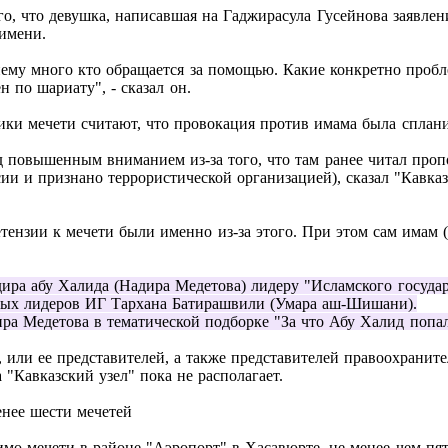
о, что девушка, написавшая на Гаджирасула Гусейнова заявлен
имени.
ему много кто обращается за помощью. Какие конкретно пробл
н по шариату", - сказал он.
ики мечети считают, что провокация против имама была сплани
д повышенным вниманием из-за того, что там ранее читал про
сии и признано террористической организацией), сказал "Кавка
ретензии к мечети были именно из-за этого. При этом сам имам
дира абу Халида (Надира Медетова) лидеру "Исламского госуда
тных лидеров ИГ Тархана Батирашвили (Умара аш-Шишани).
ра Медетова в тематической подборке "За что Абу Халид попал
или ее представителей, а также представителей правоохранит
"Кавказский узел" пока не располагает.
енее шести мечетей
мо мечети в районе "Аэропорт" в Хасавюрте, не менее чем пят