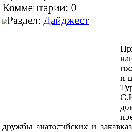
Комментарии: 0
Раздел:
Дайджест
Пр
на
го
и 
Ту
С.
до
пр
дружбы анатолийских и закавказ