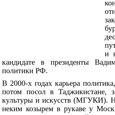
ко
от
за
бу
де
пу
и 
кандидате в президенты Вади
политики РФ.
В 2000-х годах карьера политика,
потом посол в Таджикистане, з
культуры и искусств (МГУКИ). Н
неким козырем в рукаве у Моск