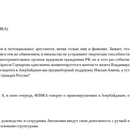
НКА).
в и потенциальных арестантов, меняя только имя и фамилию. Бывает, что
 и тем же обвинением, и начальство не устраивают творческие способности
воохранительных органов задержали гражданина РФ, но в этот раз событие
ариэла Саркарова однозначно комментируется в контексте визита Владимира
резидента в Азербайджан как предвыборный поддержку Ильхам Алиева, а тут
ы граждан России?
 А, в свою очередь, ФЛНКА говорит о правонарушениях в Азербайджане, о
; руководство и сотрудники Автономии введут свою деятельность с ручкой и
 силовыми структурами.