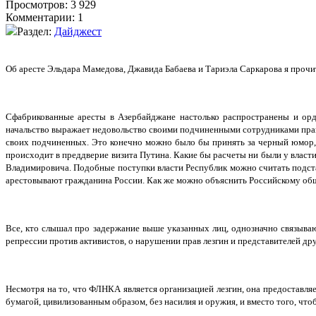
Просмотров: 3 929
Комментарии: 1
Раздел:
Дайджест
Об аресте Эльдара Мамедова, Джавида Бабаева и Тариэла Саркарова я прочи
Сфабрикованные аресты в Азербайджане настолько распространены и орди
начальство выражает недовольство своими подчиненными сотрудниками прав
своих подчиненных. Это конечно можно было бы принять за черный юмор, 
происходит в преддверие визита Путина. Какие бы расчеты ни были у влас
Владимировича. Подобные поступки власти Республик можно считать подста
арестовывают гражданина России. Как же можно объяснить Российскому обще
Все, кто слышал про задержание выше указанных лиц, однозначно связыв
репрессии против активистов, о нарушении прав лезгин и представителей др
Несмотря на то, что ФЛНКА является организацией лезгин, она предоставля
бумагой, цивилизованным образом, без насилия и оружия, и вместо того, чт