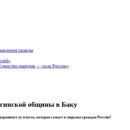
давления правды
елей»
Единство народов — сила России»
згинской общины в Баку
держивает ту власть, которая сажает в тюрьмы граждан России?