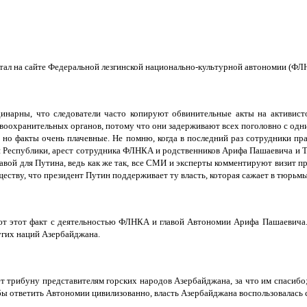
тал на сайте Федеральной лезгинской национально-культурной автономии (ФЛ
нарны, что следователи часто копируют обвинительные акты на активисто
оохранительных органов, потому что они задерживают всех поголовно с одним
но факты очень плачевные. Не помню, когда в последний раз сотрудники пра
ти Республики, арест сотрудника ФЛНКА и родственников Арифа Пашаевича и Т
вой для Путина, ведь как же так, все СМИ и эксперты комментируют визит п
ству, что президент Путин поддерживает ту власть, которая сажает в тюрьм
ают этот факт с деятельностью ФЛНКА и главой Автономии Арифа Пашаевича.
угих наций Азербайджана.
ет трибуну представителям горских народов Азербайджана, за что им спасибо
обы ответить Автономии цивилизованно, власть Азербайджана воспользовалась