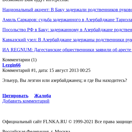
Национальный акцент: В Баку задержали родственников руков
Амиль Саркаров: судьба задержанного в Азербайджане Тариэла
Посольство РФ в Баку: задержанному в Азербайджане родств
Кавказский узел: В Азербайджане задержаны родственники ру
ИА REGNUM: Дагестанские общественники заявили об аресте 
Комментарии
(1)
Lezgin66
Комментарий #1, дата: 15 август 2013 00:25
Эльнур, Вы лезгин или азербайджанец; и где Вы находитесь?
Цитировать
Жалоба
Добавить комментарий
Официальный сайт FLNKA.RU © 1999-2021 Все права защище
Российская Федерация, г. Москва