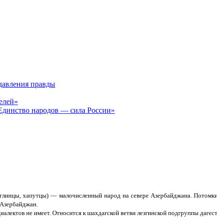
давления правды
елей»
Единство народов — сила России»
апутлинцы, хапутцы) — малочисленный народ на севере Азербайджана. Потомк
 Азербайджан.
иалектов не имеет. Относится к шахдагской ветви лезгинской подгруппы дагес