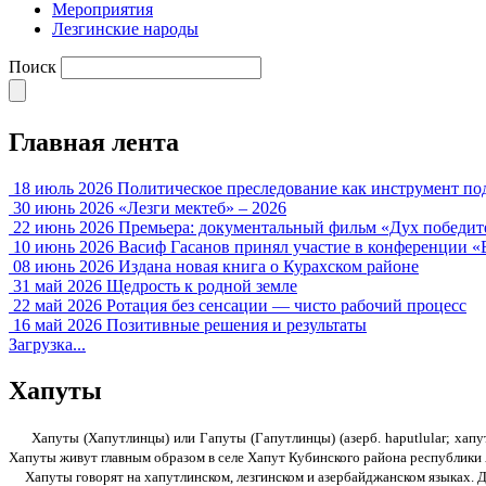
Мероприятия
Лезгинские народы
Поиск
Главная лента
18 июль 2026
Политическое преследование как инструмент по
30 июнь 2026
«Лезги мектеб» – 2026
22 июнь 2026
Премьера: документальный фильм «Дух победит
10 июнь 2026
Васиф Гасанов принял участие в конференции «
08 июнь 2026
Издана новая книга о Курахском районе
31 май 2026
Щедрость к родной земле
22 май 2026
Ротация без сенсации — чисто рабочий процесс
16 май 2026
Позитивные решения и результаты
Загрузка...
Хапуты
Хапуты (Хапутлинцы) или Гапуты (
Гапутлинцы
) (азерб. haputlular; х
Хапуты
живут главным образом в селе Хапут Кубинского района республики
Хапуты
говорят на хапутлинском, лезгинском и азербайджанском языках. Д