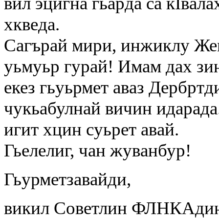
вил эцигна гьарда са кIвала
хкведа.
Сагърай мири, инжиклу Же
уьмуьр гурай! Имам дах зи
екез гьуьрмет аваз Дербртд
чукьабулнай вичин идарада.
игит хцин суьрет авай.
Гьелелиг, чан жуванбур!
Гьурметзавайди,
викил Советлин ФЛНКАди