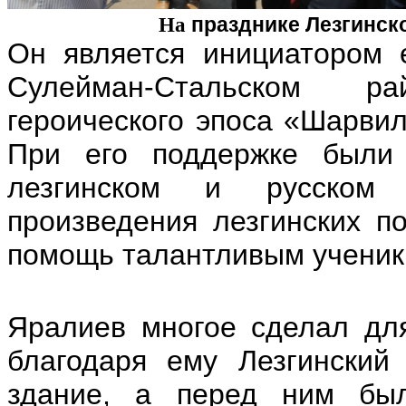
празднике Лезгинск
На
Он является инициатором 
Сулейман-Стальском р
героического эпоса «Шарвил
При его поддержке были
лезгинском и русском 
произведения лезгинских п
помощь талантливым ученика
Яралиев многое сделал для
благодаря ему Лезгинский
здание, а перед ним был