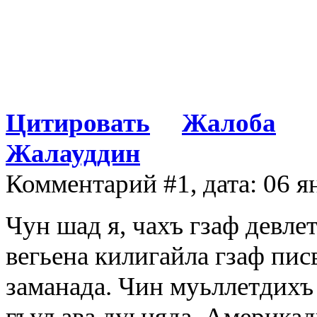
Цитировать
Жалоба
Жалауддин
Комментарий #1, дата: 06 я
Чун шад я, чахъ гзаф девле
вегьена килигайла гзаф пис
заманада. Чин муьллетдихъ 
гъул ава дуьняда, Америкад