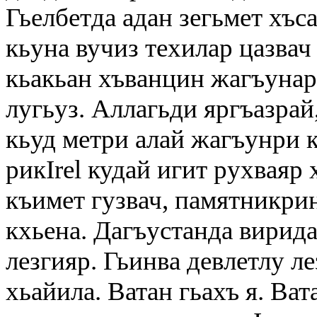
Гьелбетда адан зегьмет хъс
кьуна вучиз техилар цазвач
кьакьан хъванцин жагъунар 
лугьуз. Аллагьди яргъазрай
кьуд метри алай жагъунри к
рикIrel кудай игит рухваяр
къимет гузвач, памятникрин
кхьена. Дагъустанда вирида
лезгияр. Гьинва девлетлу ле
хьайила. Ватан гьахъ я. Ва