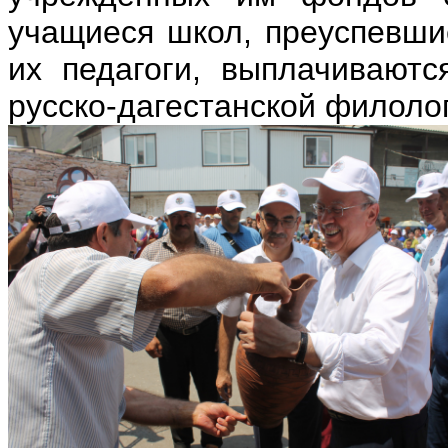
учащиеся школ, преуспевшие
их педагоги, выплачиваютс
русско-дагестанской филоло