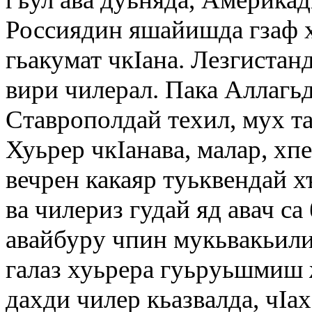
Россиядин яшайишда гзаф х
гьакумат чкIана. Лезгистанд
вири чилерал. Пака Аллагь
Ставрополдай техил, мух та
Хуьрер чкIанава, малар, хп
вечрен какаяр туьквендай х
ва чилериз гудай яд авач са
авайбуру чпин мукьвакьили
галаз хуьрера гуьруьшмиш 
дахди чилер кьазвалда, чIах