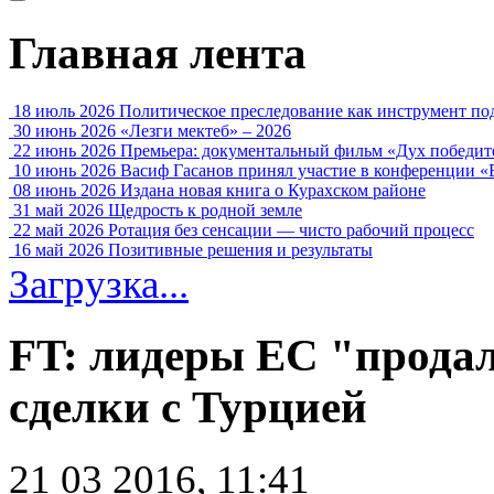
Главная лента
18 июль 2026
Политическое преследование как инструмент по
30 июнь 2026
«Лезги мектеб» – 2026
22 июнь 2026
Премьера: документальный фильм «Дух победит
10 июнь 2026
Васиф Гасанов принял участие в конференции «
08 июнь 2026
Издана новая книга о Курахском районе
31 май 2026
Щедрость к родной земле
22 май 2026
Ротация без сенсации — чисто рабочий процесс
16 май 2026
Позитивные решения и результаты
Загрузка...
FT: лидеры ЕС "прода
сделки с Турцией
21 03 2016, 11:41