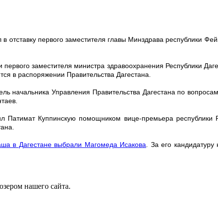
 в отставку первого заместителя главы Минздрава республики Фейз
 первого заместителя министра здравоохранения Республики Дагес
ится в распоряжении Правительства Дагестана.
ель начальника Управления Правительства Дагестана по вопросам
таев.
чил Патимат Куппинскую помощником вице-премьера республики 
тана.
аша в Дагестане выбрали Магомеда Исакова
. За его кандидатуру
юзером нашего сайта.