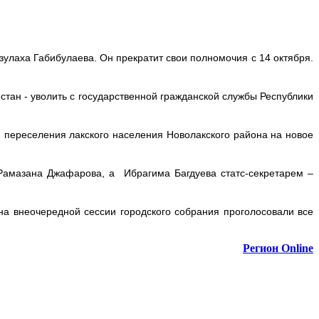
улаха Габибулаева. Он прекратит свои полномочия с 14 октября.
тан - уволить с государственной гражданской службы Республики
 переселения лакского населения Новолакского района на новое
Рамазана Джафарова, а Ибрагима Багдуева статс-секретарем –
 на внеочередной сессии городского собрания проголосовали все
Регион Online