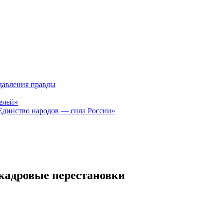
давления правды
елей»
Единство народов — сила России»
 кадровые перестановки