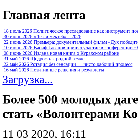
Главная лента
18 июль 2026
Политическое преследование как инструмент по
30 июнь 2026
«Лезги мектеб» – 2026
22 июнь 2026
Премьера: документальный фильм «Дух победит
10 июнь 2026
Васиф Гасанов принял участие в конференции «
08 июнь 2026
Издана новая книга о Курахском районе
31 май 2026
Щедрость к родной земле
22 май 2026
Ротация без сенсации — чисто рабочий процесс
16 май 2026
Позитивные решения и результаты
Загрузка...
Более 500 молодых даг
стать «Волонтерами К
11 03 2020, 16:11