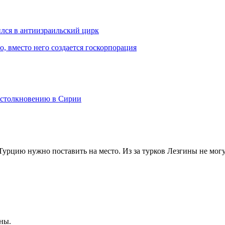
ился в антиизраильский цирк
, вместо него создается госкорпорация
к столкновению в Сирии
Турцию нужно поставить на место. Из за турков Лезгины не могу
ны.