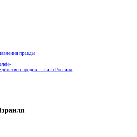
давления правды
елей»
Единство народов — сила России»
Израиля