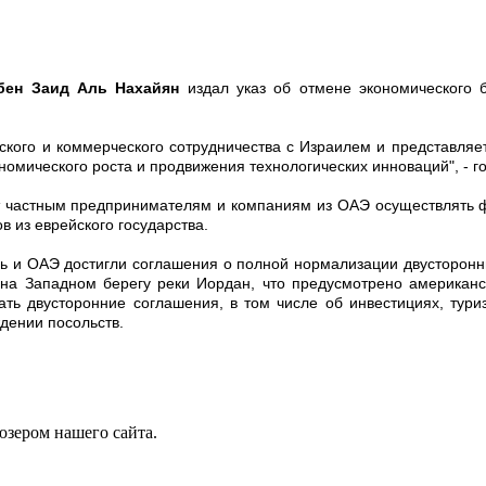
бен Заид Аль Нахайян
издал указ об отмене экономического 
кого и коммерческого сотрудничества с Израилем и представляет
омического роста и продвижения технологических инноваций", - г
лит частным предпринимателям и компаниям из ОАЭ осуществлять 
в из еврейского государства.
ль и ОАЭ достигли соглашения о полной нормализации двусторонн
 на Западном берегу реки Иордан, что предусмотрено американс
ь двусторонние соглашения, в том числе об инвестициях, туризм
дении посольств.
юзером нашего сайта.