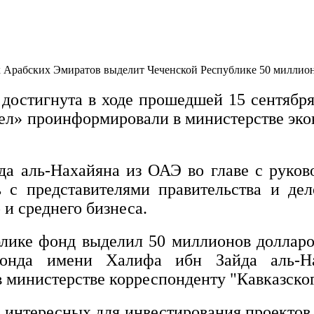
Арабских Эмиратов выделит Чеченской Республике 50 миллионов
 достигнута в ходе прошедшей 15 сентябр
зел» проинформировали в министерстве эко
а аль-Нахайяна из ОАЭ во главе с руко
ь с представителями правительства и де
 и среднего бизнеса.
ублике фонд выделил 50 миллионов долла
фонда имени Халифа ибн Зайда аль-На
в министерстве корреспонденту "Кавказског
 интересных для инвестирования проектов 