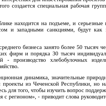
того создается специальная рабочая групп
ике находится на подъеме, и серьезные 
ом и западными санкциями, будут как не
 среднего бизнеса занято более 50 тысяч ч
ских фирм и порядка 30 тысяч индивидуа
й - производство хлебобулочных издел
зяйство.
иционная динамика, значительные природн
 проекты из Чеченской Республики, но на
сь для того, чтобы изучить вопрос поддерж
 с регионом», - приводит слова руковод