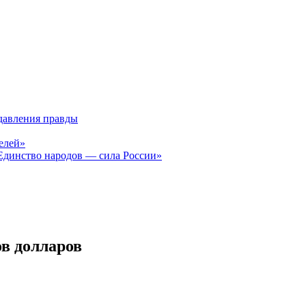
давления правды
елей»
Единство народов — сила России»
в долларов