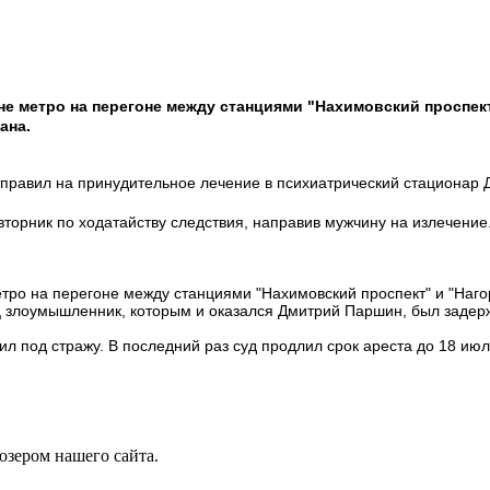
не метро на перегоне между станциями "Нахимовский проспек
ана.
равил на принудительное лечение в психиатрический стационар Д
вторник по ходатайству следствия, направив мужчину на излечение
етро на перегоне между станциями "Нахимовский проспект" и "Наго
яц злоумышленник, которым и оказался Дмитрий Паршин, был задер
л под стражу. В последний раз суд продлил срок ареста до 18 июл
юзером нашего сайта.