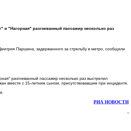
т" и "Нагорная" разгневанный пассажир несколько раз
митрия Паршина, задержанного за стрельбу в метро, сообщили
.
рная" разгневанный пассажир несколько раз выстрелил
жан вместе с 15-летним сыном, присутствовавшим при инциденте.
я.
РИА НОВОСТИ
.