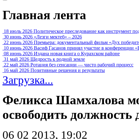
Главная лента
18 июль 2026
Политическое преследование как инструмент по
30 июнь 2026
«Лезги мектеб» – 2026
22 июнь 2026
Премьера: документальный фильм «Дух победит
10 июнь 2026
Васиф Гасанов принял участие в конференции «
08 июнь 2026
Издана новая книга о Курахском районе
31 май 2026
Щедрость к родной земле
22 май 2026
Ротация без сенсации — чисто рабочий процесс
16 май 2026
Позитивные решения и результаты
Загрузка...
Феликса Шамхалова мо
освободить должность 
06 02 2013, 19:02