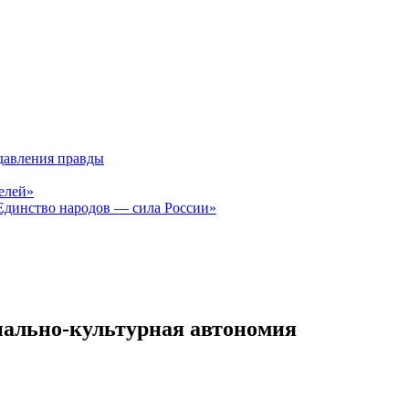
давления правды
елей»
Единство народов — сила России»
нально-культурная автономия