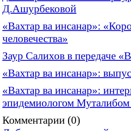
Д.Ашурбековой
«Вахтар ва инсанар»: «Кор
человечества»
Заур Салихов в передаче «В
«Вахтар ва инсанар»: вып
«Вахтар ва инсанар»: инте
эпидемиологом Муталибом
Комментарии
(0)