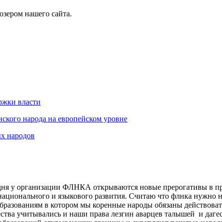
юзером нашего сайта.
ржки власти
ского народа на европейском уровне
х народов
годня у организации ФЛНКА открываются новые прерогативы в п
 национального и языкового развития. Считаю что флнка нужно 
бразованиям в котором мы коренные народы обязаны действовать
ества учитывались и наши права лезгин аварцев талышей и даг