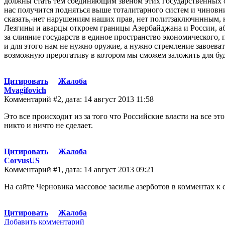
должны стать тем соединяющим звеном этих государственных 
нас получится подняться выше тоталитарного систем и чинов
сказать,-нет нарушениям наших прав, нет политзаключннным, 
Лезгины и аварцы откроем границы Азербайджана и России, аб
за слияние государств в единое пространство экономического
и для этого нам не нужно оружие, а нужно стремление завоев
возможную прерогативу в котором мы сможем заложить для буд
Цитировать
Жалоба
Mvagifovich
Комментарий #2, дата: 14 август 2013 11:58
Это все происходит из за того что Российские власти на все эт
никто и ничто не сделает.
Цитировать
Жалоба
CorvusUS
Комментарий #1, дата: 14 август 2013 09:21
На сайте Черновика массовое засилье азерботов в комментах к 
Цитировать
Жалоба
Добавить комментарий