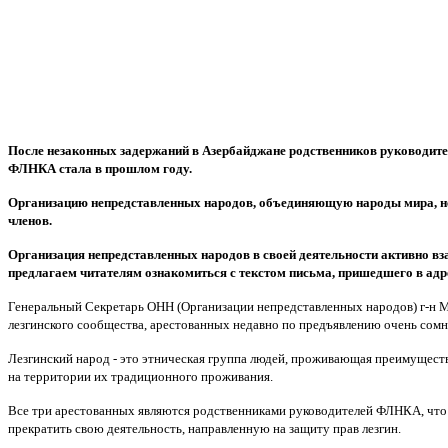
После незаконных задержаний в Азербайджане родственников руководит
ФЛНКА стала в прошлом году.
Организацию непредставленных народов, объединяющую народы мира, не
членов.
Организация непредставленных народов в своей деятельности активно в
предлагаем читателям ознакомиться с текстом письма, пришедшего в ад
Генеральный Секретарь ОНН (Организации непредставленных народов) г-н 
лезгинского сообщества, арестованных недавно по предъявлению очень сом
Лезгинский народ - это этническая группа людей, проживающая преимуществ
на территории их традиционного проживания.
Все три арестованных являются родственниками руководителей ФЛНКА, что го
прекратить свою деятельность, направленную на защиту прав лезгин.