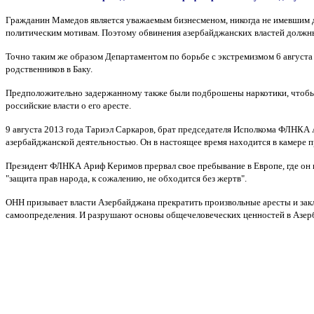
Гражданин Мамедов является уважаемым бизнесменом, никогда не имевшим де
политическим мотивам. Поэтому обвинения азербайджанских властей должн
Точно таким же образом Департаментом по борьбе с экстремизмом 6 август
родственников в Баку.
Предположительно задержанному также были подброшены наркотики, чтобы п
российские власти о его аресте.
9 августа 2013 года Тариэл Саркаров, брат председателя Исполкома ФЛНКА А
азербайджанской деятельностью. Он в настоящее время находится в камере 
Президент ФЛНКА Ариф Керимов прервал свое пребывание в Европе, где он 
"защита прав народа, к сожалению, не обходится без жертв".
ОНН призывает власти Азербайджана прекратить произвольные аресты и закл
самоопределения. И разрушают основы общечеловеческих ценностей в Азерб