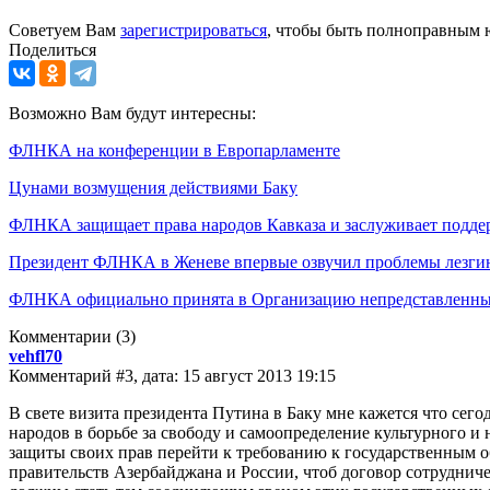
Советуем Вам
зарегистрироваться
, чтобы быть полноправным 
Поделиться
Возможно Вам будут интересны:
ФЛНКА на конференции в Европарламенте
Цунами возмущения действиями Баку
ФЛНКА защищает права народов Кавказа и заслуживает подде
Президент ФЛНКА в Женеве впервые озвучил проблемы лезгин
ФЛНКА официально принята в Организацию непредставленны
Комментарии
(3)
vehfl70
Комментарий #3, дата: 15 август 2013 19:15
В свете визита президента Путина в Баку мне кажется что се
народов в борьбе за свободу и самоопределение культурного и
защиты своих прав перейти к требованию к государственным о
правительств Азербайджана и России, чтоб договор сотруднич