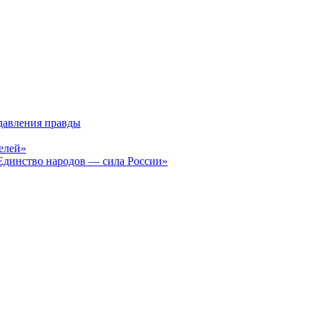
давления правды
елей»
Единство народов — сила России»