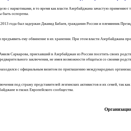
ло с наркотиками, в то время как власти Азербайджана зачастую применяют т
ы быть оспорены.
а 2013 года был задержан Джавид Бабаев, гражданин России и племянник Пре
редъявить ему обвинение в их хранении. При этом власти Азербайджана прои
миля Саркарова, приехавший в Азербайджан из России посетить своих родстве
предварительного заключения, не имея возможности общаться со своими родст
находился с официальным визитом по приглашению международных организаций,
ючения под стражу представителей лезгинских активистов и их семей, так ка
айджане в глазах Европейского сообщества.
Организация