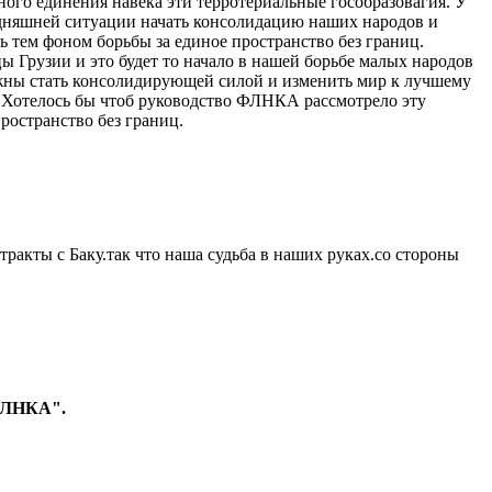
го единения навека эти терротериальные гособразовагия. У
одняшней ситуации начать консолидацию наших народов и
 тем фоном борьбы за единое пространство без границ.
 Грузии и это будет то начало в нашей борьбе малых народов
олжны стать консолидирующей силой и изменить мир к лучшему
. Хотелось бы чтоб руководство ФЛНКА рассмотрело эту
ространство без границ.
нтракты с Баку.так что наша судьба в наших руках.со стороны
 ФЛНКА".