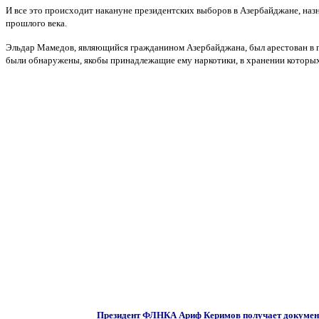
И все это происходит накануне президентских выборов в Азербайджане, назн
прошлого века.
Эльдар Мамедов, являющийся гражданином Азербайджана, был арестован в го
были обнаружены, якобы принадлежащие ему наркотики, в хранении которых
Президент ФЛНКА Ариф Керимов получает документ 