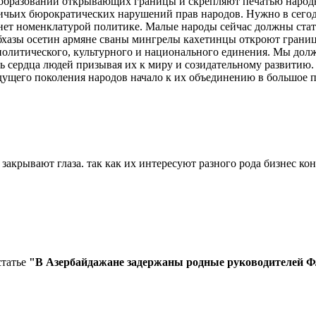
образований открывающих границы и скрепляют печатью народно
ничьих бюрократических нарушений прав народов. Нужно в сег
нет номенклатурой политике. Малые народы сейчас должны стать
хазы осетин армяне сваны мингрелы кахетинцы откроют границы
, политического, культурного и национального единения. Мы д
ать сердца людей призывая их к миру и созидательному развитию
ущего поколения народов начало к их объединению в большое п
о закрывают глаза. так как их интересуют разного рода бизнес ко
статье
"В Азербайдажане задержаны родные руководителей