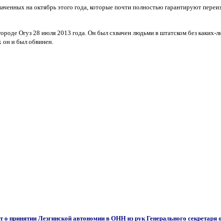
аченных на октябрь этого года, которые почти полностью гарантируют переизб
роде Огуз 28 июля 2013 года. Он был схвачен людьми в штатском без каких-л
 он и был обвинен.
о принятии Лезгинской автономии в ОНН из рук Генерального секретаря о