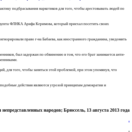
актику подбрасывания наркотиков для того, чтобы арестовывать людей по
зидента ФЛНКА Арифа Керимова, который приехал посетить своих
гнорировали право г-на Бабаева, как иностранного гражданина, уведомить
нников, был задержан по обвинению в том, что его брат занимается анти-
венниками.
 для того, чтобы заняться этой проблемой, при этом упомянув, что
к подобные действия являются угрозой принципам демократии и
 непредставленных народов; Брюссель, 13 августа 2013 года
.
.