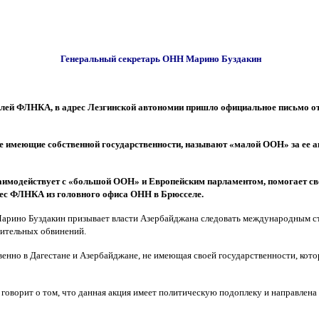
Генеральный секретарь ОНН Марино Буздакин
елей ФЛНКА, в адрес Лезгинской автономии пришло официальное письмо о
 имеющие собственной государственности, называют «малой ООН» за ее ак
заимодействует с «большой ООН» и Европейским парламентом, помогает св
рес ФЛНКА из головного офиса ОНН в Брюсселе.
Марино Буздакин призывает власти Азербайджана следовать международным с
нительных обвинений.
енно в Дагестане и Азербайджане, не имеющая своей государственности, котор
ворит о том, что данная акция имеет политическую подоплеку и направлена н