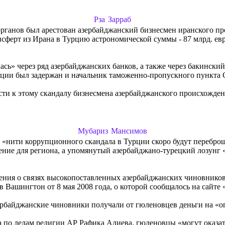
Рза Зарраб
 органов был арестован азербайджанский бизнесмен иранского
сферт из Ирана в Турцию астрономической суммы - 87 млрд. евр
сь» через ряд азербайджанских банков, а также через бакинский 
рции был задержан и начальник таможенно-пропускного пункта 
ти к этому скандалу бизнесмена азербайджанского происхожден
Мубариз Мансимов
то «нити коррупционного скандала в Турции скоро будут перебр
ние для региона, а упомянутый азербайджано-турецкий лозунг «
щения о связях высокопоставленных азербайджанских чиновнико
 Вашингтон от 8 мая 2008 года, о которой сообщалось на сайте 
зербайджанские чиновники получали от гюленовцев деньги на «о
а по делам религии АР
Рафика Алиева
, гюленовцы «могут оказа