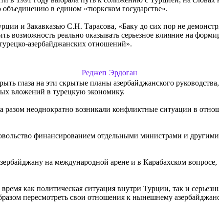
о объединению в едином «тюркском государстве».
Турции и Закавказью
С.Н. Тарасова
, «Баку до сих пор не демонст
ить возможность реально оказывать серьезное влияние на форм
х турецко-азербайджанских отношений».
Реджеп Эрдоган
ыть глаза на эти скрытые планы азербайджанского руководства,
ых вложений в турецкую экономику.
за разом неоднократно возникали конфликтные ситуации в отно
едовольство финансированием отдельными министрами и други
рбайджану на международной арене и в Карабахском вопросе, св
ее время как политическая ситуация внутри Турции, так и серье
образом пересмотреть свои отношения к нынешнему азербайджанс