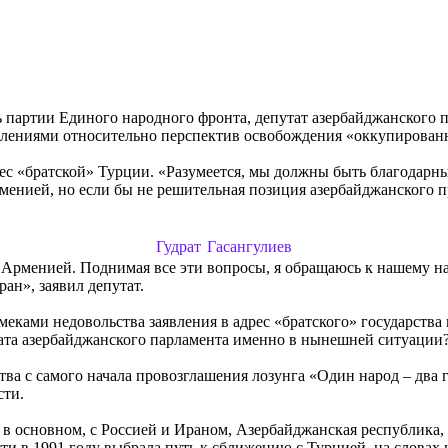
партии Единого народного фронта, депутат азербайджанского па
ниями относительно перспектив освобождения «оккупированных
ес «братской» Турции. «Разумеется, мы должны быть благодарны
енией, но если бы не решительная позиция азербайджанского п
Гудрат Гасангулиев
Арменией. Поднимая все эти вопросы, я обращаюсь к нашему нар
ан», заявил депутат.
еками недовольства заявления в адрес «братского» государства 
ата азербайджанского парламента именно в нынешней ситуации
рства с самого начала провозглашения лозунга «Один народ – дв
сти.
в основном, с Россией и Ираном, Азербайджанская республика, 
ти в 1991 году выбрала путь к сближению с Турцией, на словах 