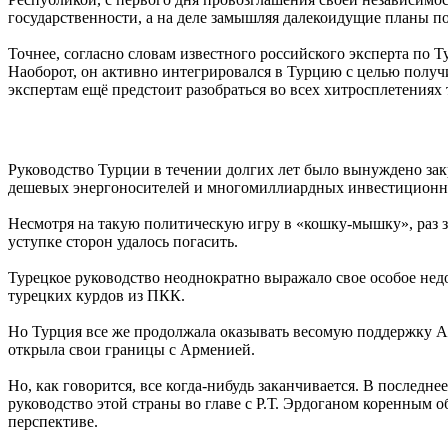
государственности, а на деле замышляя далекоидущие планы п
Точнее, согласно словам известного российского эксперта по 
Наоборот, он активно интегрировался в Турцию с целью получ
экспертам ещё предстоит разобраться во всех хитросплетения
Руководство Турции в течении долгих лет было вынуждено закр
дешевых энергоносителей и многомиллиардных инвестиционн
Несмотря на такую политическую игру в «кошку-мышку», раз 
уступке сторон удалось погасить.
Турецкое руководство неоднократно выражало свое особое н
турецких курдов из ПКК.
Но Турция все же продолжала оказывать весомую поддержку Азе
открыла свои границы с Арменией.
Но, как говорится, все когда-нибудь заканчивается. В последн
руководство этой страны во главе с Р.Т. Эрдоганом коренным 
перспективе.