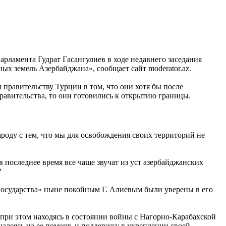
рламента Гудрат Гасангулиев в ходе недавнего заседания
 земель Азербайджана», сообщает сайт moderator.az.
 правительству Турции в том, что они хотя бы после
равительства, то они готовились к открытию границы.
оду с тем, что мы для освобождения своих территорий не
в последнее время все чаще звучат из уст азербайджанских
?
а государства» ныне покойным Г. Алиевым были уверены в его
при этом находясь в состоянии войны с Нагорно-Карабахской
надеясь на ее помощь и поддержку в укреплении своей