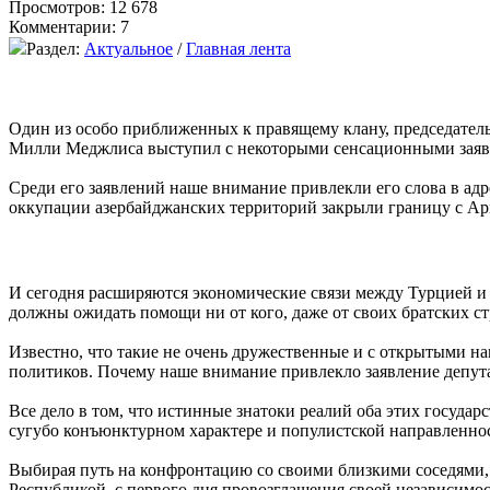
Просмотров: 12 678
Комментарии: 7
Раздел:
Актуальное
/
Главная лента
Один из особо приближенных к правящему клану, председатель 
Милли Меджлиса выступил с некоторыми сенсационными заявле
Среди его заявлений наше внимание привлекли его слова в адр
оккупации азербайджанских территорий закрыли границу с Арм
И сегодня расширяются экономические связи между Турцией и 
должны ожидать помощи ни от кого, даже от своих братских стр
Известно, что такие не очень дружественные и с открытыми нам
политиков. Почему наше внимание привлекло заявление депут
Все дело в том, что истинные знатоки реалий оба этих госуда
сугубо конъюнктурном характере и популистской направленно
Выбирая путь на конфронтацию со своими близкими соседями, 
Республикой, с первого дня провозглашения своей независимос