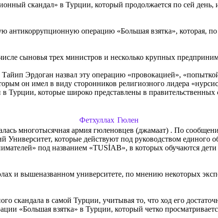
онный скандал» в Турции, который продолжается по сей день, и
ную антикоррупционную операцию «Большая взятка», которая, по
м числе сыновья трех министров и несколько крупных предприни
 Тайип Эрдоган
назвал эту операцию «провокацией», «попыткой 
оторым он имел в виду сторонников религиозного лидера «нурси
 Турции, которые широко представлены в правительственных 
Фетхуллах Гюлен
валась многотысячная армия гюленовцев (джамаат) . По сообщ
кий Университет, которые действуют под руководством единого 
нимателей» под названием
«TUSİAB»
, в которых обучаются де
олах и вышеназванном университете, по мнению некоторых эксп
ого скандала в самой Турции, учитывая то, что ход его достат
ации «Большая взятка» в Турции, который четко просматриваетс