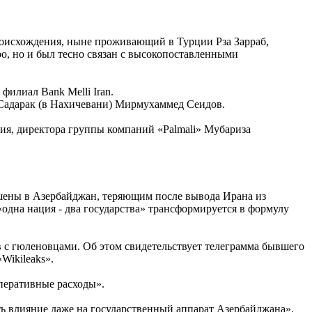
 происхождения, ныне проживающий в Турции
Рза Зарраб
,
о, но и был тесно связан с высокопоставленными
филиал Bank Melli Iran.
Садарак (в Нахичевани)
Мирмухаммед Сеидов
.
ия, директора группы компаний «Palmali»
Мубариза
ошены в Азербайджан, теряющим после вывода Ирана из
одна нация - два государства» трансформируется в формулу
в с гюленовцами. Об этом свидетельствует телеграмма бывшего
«Wikileaks».
перативные расходы».
ть влияние даже на государственный аппарат Азербайджана».