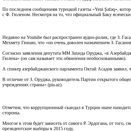
По последним сообщениям турецкой газеты «Yeni Şəfəq», кото
с Ф. Гюленом. Несмотря на то, что официальный Баку всячески
Недавно на Youtube был распространен аудио-ролик, где З. Г
Мехмету Гюнаю, что «он очень доволен назначением З. Гасанов
Согласно заявления депутата ММ Захида Оруджа, «в Азербайдж
Гюлена» (он сам называет эти обвинения необоснованными).
А спикер азербайджанского парламента Октай Асадов заявил, чт
В отличие от З. Оруджа, руководитель Партии открытого обще
учреждениях страны» (pia.az).
Отметим, что коррупционный скандал в Турции ныне находится
стороны.
Многое в этом будет зависеть от самого Р. Эрдогана, от того, 
президентские выборы в 2015 году.