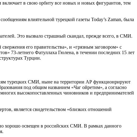
 включает в свою орбиту все новых и новых фигурантов, тем
 сообщениям влиятельной турецкой газеты Today’s Zaman, была
мателей. Это вызвало страшный скандал, прежде всего, в СМИ.
свержения его правительства», и «грязным заговором» с
стов» 73-летнего
Фатуллаха Гюлена
, в течении последних 15 лет
структурах Турции.
ениям турецких СМИ, ныне на территории АР функционрируют
образования под общим названием
«Чаг ойретим»
, а согласно
ти многих высокопоставленных чиновников и предпринимателей
ертов, является свидетельством «близких отношений
очно хорошо освещен в российских СМИ. В рамках данного
я.