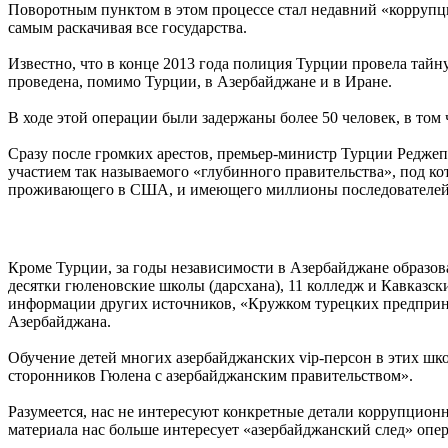
Поворотным пунктом в этом процессе стал недавний «коррупци
самым раскачивая все государства.
Известно, что в конце 2013 года полиция Турции провела тай
проведена, помимо Турции, в Азербайджане и в Иране.
В ходе этой операции были задержаны более 50 человек, в то
Сразу после громких арестов, премьер-министр Турции
Реджеп
участием так называемого «глубинного правительства», под к
проживающего в США, и имеющего миллионы последователей в
Кроме Турции, за годы независимости в Азербайджане образо
десятки гюленовские школы (дарсхана), 11 колледж и Кавказс
информации других источников, «Кружком турецких предпри
Азербайджана.
Обучение детей многих азербайджанских vip-персон в этих шк
сторонников Гюлена с азербайджанским правительством».
Разумеется, нас не интересуют конкретные детали коррупционн
материала нас больше интересует «азербайджанский след» опер