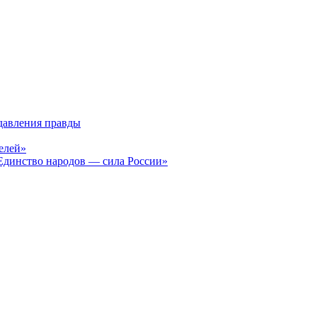
давления правды
елей»
Единство народов — сила России»