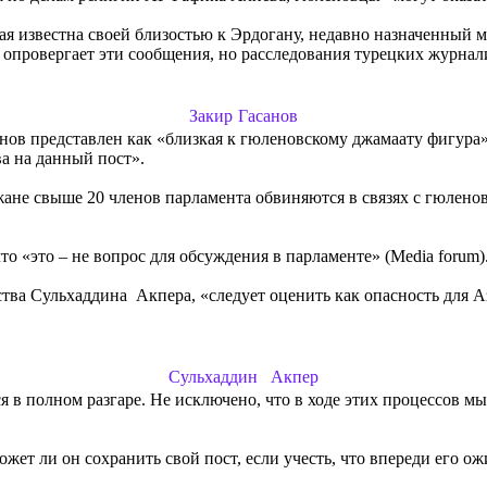
рая известна своей близостью к Эрдогану, недавно назначенный
 опровергает эти сообщения, но расследования турецких журнал
Закир Гасанов
асанов представлен как «близкая к гюленовскому джамаату фигу
а на данный пост».
ане свыше 20 членов парламента обвиняются в связях с гюлено
о «это – не вопрос для обсуждения в парламенте» (Media forum)
ства Сульхаддина Акпера, «следует оценить как опасность для 
Сульхаддин Акпер
 в полном разгаре. Не исключено, что в ходе этих процессов м
сможет ли он сохранить свой пост, если учесть, что впереди его