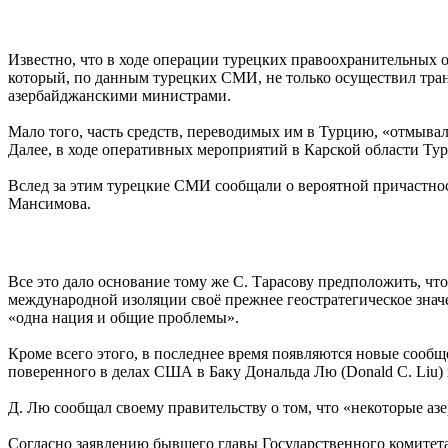
Известно, что в ходе операции турецких правоохранительных
который, по данным турецких СМИ, не только осуществил тран
азербайджанскими министрами.
Мало того, часть средств, переводимых им в Турцию, «отмывала
Далее, в ходе оперативных мероприятий в Карской области Ту
Вслед за этим турецкие СМИ сообщали о вероятной причастнос
Мансимова
.
Все это дало основание тому же С. Тарасову предположить, ч
международной изоляции своё прежнее геостратегическое значе
«одна нация и общие проблемы».
Кроме всего этого, в последнее время появляются новые сооб
поверенного в делах США в Баку Дональда Лю (Donald C. Liu) в
Д. Лю сообщал своему правительству о том, что «некоторые а
Согласно заявлению бывшего главы Государственного комитет