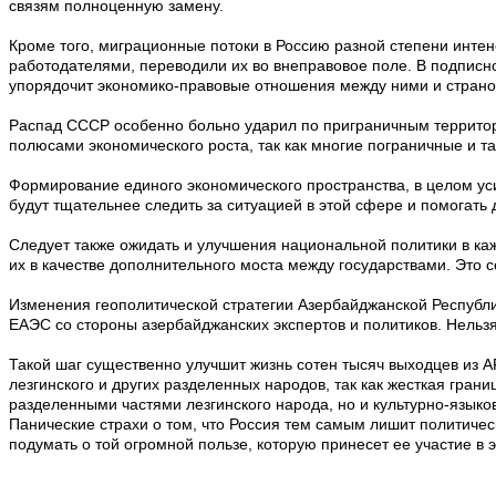
связям полноценную замену.
Кроме того, миграционные потоки в Россию разной степени инте
работодателями, переводили их во внеправовое поле. В подписн
упорядочит экономико-правовые отношения между ними и страной 
Распад СССР особенно больно ударил по приграничным территори
полюсами экономического роста, так как многие пограничные и 
Формирование единого экономического пространства, в целом ус
будут тщательнее следить за ситуацией в этой сфере и помогать д
Следует также ожидать и улучшения национальной политики в ка
их в качестве дополнительного моста между государствами. Это со
Изменения геополитической стратегии Азербайджанской Республи
ЕАЭС со стороны азербайджанских экспертов и политиков. Нельз
Такой шаг существенно улучшит жизнь сотен тысяч выходцев из А
лезгинского и других разделенных народов, так как жесткая гра
разделенными частями лезгинского народа, но и культурно-языко
Панические страхи о том, что Россия тем самым лишит политичес
подумать о той огромной пользе, которую принесет ее участие в 