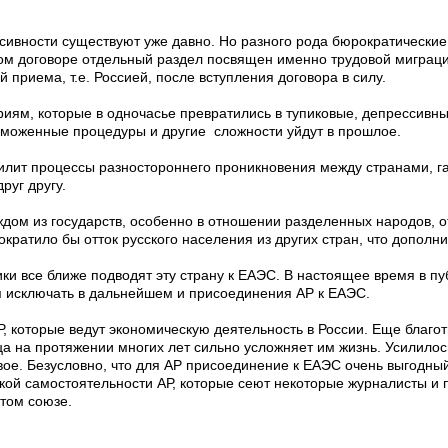
нсивности существуют уже давно. Но разного рода бюрократическ
ом договоре отдельный раздел посвящен именно трудовой миграции
приема, т.е. Россией, после вступления договора в силу.
ям, которые в одночасье превратились в тупиковые, депрессивны
таможенные процедуры и другие сложности уйдут в прошлое.
илит процессы разностороннего проникновения между странами, г
руг другу.
ждом из государств, особенно в отношении разделенных народов, 
кратило бы отток русского населения из других стран, что дополни
ки все ближе подводят эту страну к ЕАЭС. В настоящее время в п
я исключать в дальнейшем и присоединения АР к ЕАЭС.
Р, которые ведут экономическую деятельность в России. Еще благ
ница на протяжении многих лет сильно усложняет им жизнь. Усилило
вое. Безусловно, что для АР присоединение к ЕАЭС очень выгодный
кой самостоятельности АР, которые сеют некоторые журналисты и 
этом союзе.