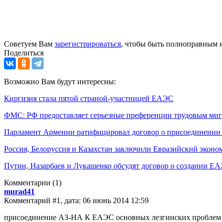
Советуем Вам
зарегистрироваться
, чтобы быть полноправным 
Поделиться
Возможно Вам будут интересны:
Киргизия стала пятой страной-участницей ЕАЭС
ФМС: РФ предоставляет серьезные преференции трудовым миг
Парламент Армении ратифицировал договор о присоединении
Россия, Белоруссия и Казахстан заключили Евразийский эконо
Путин, Назарбаев и Лукашенко обсудят договор о создании Е
Комментарии
(1)
murad41
Комментарий #1, дата: 06 июнь 2014 12:59
присоединение АЗ-НА К ЕАЭС основных лезгинских проблем не