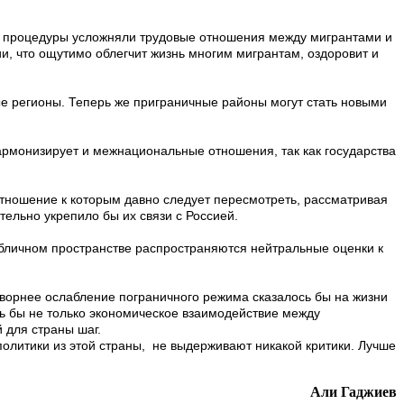
ие процедуры усложняли трудовые отношения между мигрантами и
, что ощутимо облегчит жизнь многим мигрантам, оздоровит и
е регионы. Теперь же приграничные районы могут стать новыми
армонизирует и межнациональные отношения, так как государства
отношение к которым давно следует пересмотреть, рассматривая
тельно укрепило бы их связи с Россией.
убличном пространстве распространяются нейтральные оценки к
отворнее ослабление пограничного режима сказалось бы на жизни
сь бы не только экономическое взаимодействие между
 для страны шаг.
политики из этой страны, не выдерживают никакой критики. Лучше
Али Гаджиев