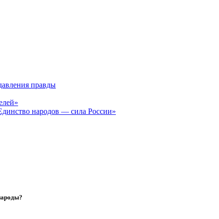
давления правды
елей»
Единство народов — сила России»
 народы?