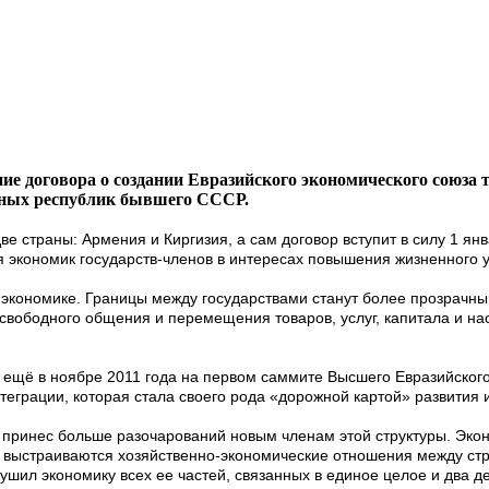
ние договора о создании Евразийского экономического союза 
ьных республик бывшего СССР.
е страны: Армения и Киргизия, а сам договор вступит в силу 1 янв
я экономик государств-членов в интересах повышения жизненного 
 экономике. Границы между государствами станут более прозрачным
свободного общения и перемещения товаров, услуг, капитала и на
а ещё в ноябре 2011 года на первом саммите Высшего Евразийского
еграции, которая стала своего рода «дорожной картой» развития 
принес больше разочарований новым членам этой структуры. Экон
ко выстраиваются хозяйственно-экономические отношения между ст
ушил экономику всех ее частей, связанных в единое целое и два де