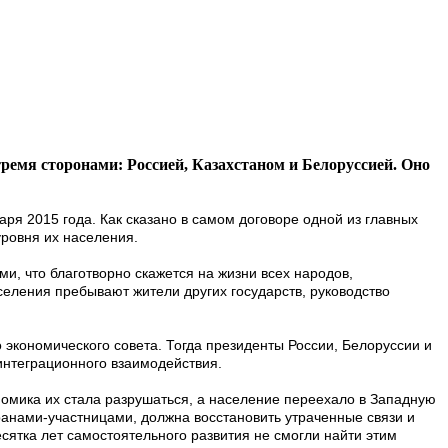
тремя сторонами: Россией, Казахстаном и Белоруссией. Оно
аря 2015 года. Как сказано в самом договоре одной из главных
уровня их населения.
и, что благотворно скажется на жизни всех народов,
селения пребывают жители других государств, руководство
 экономического совета. Тогда президенты России, Белоруссии и
интеграционного взаимодействия.
омика их стала разрушаться, а население переехало в Западную
ранами-участницами, должна восстановить утраченные связи и
сятка лет самостоятельного развития не смогли найти этим