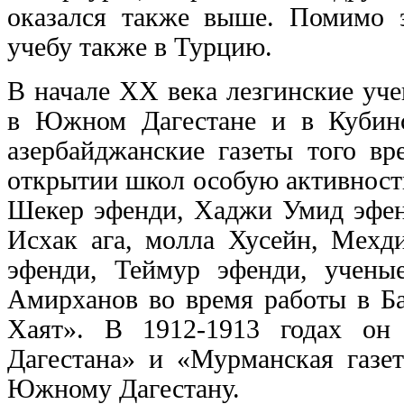
оказался также выше. Помимо э
учебу также в Турцию.
В начале XX века лезгинские уч
в Южном Дагестане и в Кубинс
азербайджанские газеты того вр
открытии школ особую активност
Шекер эфенди, Хаджи Умид эфен
Исхак ага, молла Хусейн, Мехд
эфенди, Теймур эфенди, учены
Амирханов во время работы в Ба
Хаят». В 1912-1913 годах он 
Дагестана» и «Мурманская газет
Южному Дагестану.