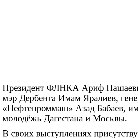
Президент ФЛНКА Ариф Пашаевич
мэр Де
рбента Имам Яралиев, ген
«Нефтепроммаш» Азад Бабаев, им
молодёжь Дагестана и Москвы.
В своих выступлениях присутств