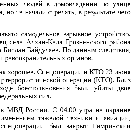
женных людей в домовладении по улице
но те начали стрелять, в результате чего
ъято самодельное взрывное устройство.
ец села Алхан-Кала Грозненского района
 Бислан Байдулаев. По данным следствия,
в правоохранительных органов.
как хорошее. Спецоперации и КТО 23 июня
тртеррористической операции (КТО). Близ
ходе боестолкновения были убиты двое
федеральных сил.
ск МВД России. С 04.00 утра на окраине
рименением тяжелой техники и авиации,
 спецоперации был закрыт Гимринский