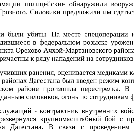
рмации полицейские обнаружили воору
озного. Силовики предложили им сдаться, 
и были убиты. На месте спецоперации из
дившиеся в федеральном розыске урожен
нкта Орехово Ачхой-Мартановского района
причастны к ряду нападений на сотруднико
лучивших ранения, оценивается медиками 
м районах Дагестана был введен режим кон
ском районе произошла перестрелка. В 
 данным силовиков, огонь по сотрудникам 
служащий - контрактник внутренних вой
развернулся крупномасштабный бой с п
на Дагестана. В связи с проведением