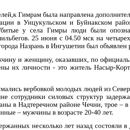
лей,к Гимрам была направлена дополнитель
ации в Унцукульском и Буйнакском райо
Убитые у села Гимры люди были опозна
льбегов. 25 июня с 04.50 мск на четырех 
 города Назрань в Ингушетии был объявлен
жчину и женщину, оказавших, по официал
ены их личности - это житель Насыр-Корт
мались вербовкой молодых людей из Север
не сотрудники силовых структур задержа
ны в Надтеречном районе Чечни, трое – в
нные – мужчины в возрасте 20-40 лет.
держанных несколько лет назад состояли 