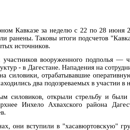
ном Кавказе за неделю с 22 по 28 июня 
ыли ранены. Таковы итоги подсчетов "Кавк
ытых источников.
 участников вооруженного подполья — че
уктур - в Дагестане. Нападения на сотруд
на силовики, отрабатывавшие оперативн
находились два подозреваемых в участии 
м силовиков, открыли стрельбу и были
рхнее Инхело Ахвахского района Даге
в.
ах, они вступили в "хасавюртовскую" гру