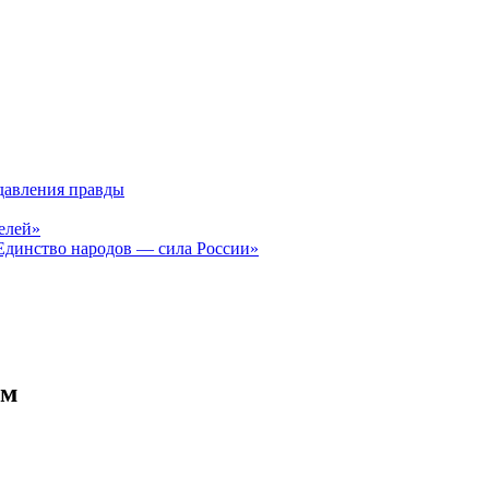
давления правды
елей»
Единство народов — сила России»
ам