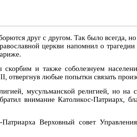
борются друг с другом. Так было всегда, но
православной церкви напомнил о трагедии
Париже.
мы скорбим и также соболезнуем населен
 II, отвергнув любые попытки связать про
лигией, мусульманской религией, но на 
обратил внимание Католикос-Патриарх, 
а-Патриарха Верховный совет Управлени