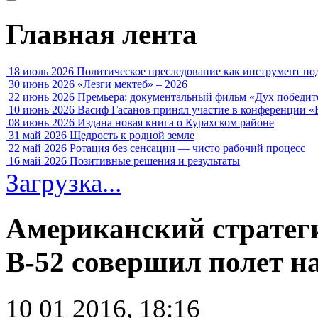
Главная лента
18 июль 2026
Политическое преследование как инструмент по
30 июнь 2026
«Лезги мектеб» – 2026
22 июнь 2026
Премьера: документальный фильм «Дух победит
10 июнь 2026
Васиф Гасанов принял участие в конференции «
08 июнь 2026
Издана новая книга о Курахском районе
31 май 2026
Щедрость к родной земле
22 май 2026
Ротация без сенсации — чисто рабочий процесс
16 май 2026
Позитивные решения и результаты
Загрузка...
Американский стратег
В-52 совершил полет 
10 01 2016, 18:16