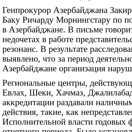
Генпрокурор Азербайджана Закир
Баку Ричарду Морнингстару по по
в Азербайджане. В письме говори
недочетах в работе представител
резонанс. В результате расследов
выявлено, что за период деятельн
Азербайджане организация наруш
Региональные центры, действующи
Евлах, Шеки, Хачмаз, Джалилабад
аккредитации раздавали наличны
действия, такие, как непредставл
Исполнительной власти годовых 
отчетного периода. Было установле