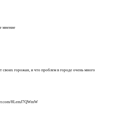
е мнение
 своих горожан, и что проблем в городе очень много
tter.com/8LemJ7QWmW