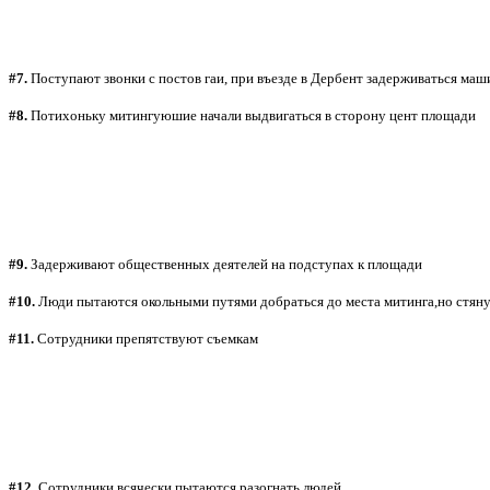
#7.
Поступают звонки с постов гаи, при въезде в Дербент задерживаться ма
#8.
Потихоньку митингуюшие начали выдвигаться в сторону цент площади
#9.
Задерживают общественных деятелей на подступах к площади
#10.
Люди пытаются окольными путями добраться до места митинга,но стянут
#11.
Сотрудники препятствуют съемкам
#12.
Сотрудники всячески пытаются разогнать людей