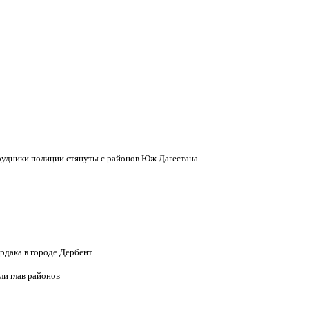
рудники полиции стянуты с районов Юж Дагестана
рдака в городе Дербент
и глав районов