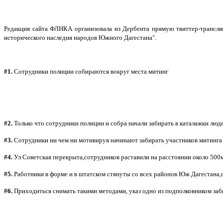
Редакция сайта ФЛНКА организовала из Дербента прямую твиттер-трансляц
исторического наследия народов Южного Дагестана".
#1.
Сотрудники полиции собираются вокруг места митинг
#2.
Только что сотрудники полиции и собра начали забирать в каталажки лю
#3.
Сотрудники ни чем ни мотивируя начинают забирать участников митинга 
#4.
Ул Советская перекрыта,сотрудников раставили на расстоянии около 500м
#5.
Работники в форме и в штатском стянуты со всех районов Юж Дагестана,
#6.
Приходиться снимать такими методами, указ одно из подполковником заб