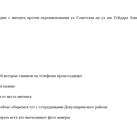
ию с митинга против переименования ул. Советская на ул. им. Гейдара Ал
дей которые снимали на телефоны происходящее
в пазики
 от места митинга
сейчас общаемся тут с сотрудниками Докузпаринского района
ирать всех кто вытаскивает фото камеры