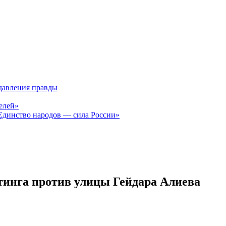
давления правды
елей»
Единство народов — сила России»
тинга против улицы Гейдара Алиева