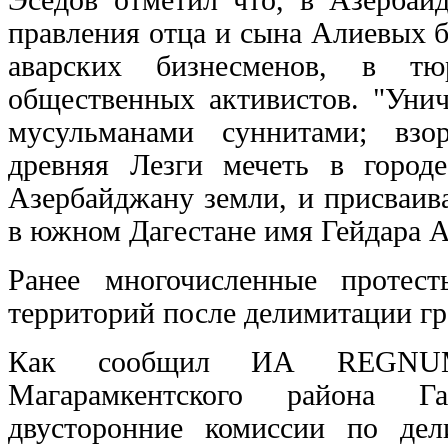
правления отца и сына Алиевых б
аварских бизнесменов, в т
общественных активистов. "Унич
мусульманами суннитами; взо
древняя Лезги мечеть в город
Азербайджану земли, и присваив
в южном Дагестане имя Гейдара Ал
Ранее многочисленные протес
территорий после делимитации г
Как сообщил ИА REGNUM з
Магарамкентского района Г
двусторонние комиссии по де