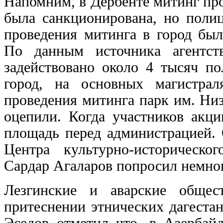
Напомним, в Дербенте митинг пр
была санкционирована, но полиц
проведения митинга в город бы
По данным источника агентст
задействовано около 4 тысяч по
город, на основных магистра
проведения митинга парк им. Ни
оцепили. Когда участников акци
площадь перед администрацией. 
Центра культурно-историческ
Сардар Агаларов попросил немног
Лезгинские и аварские общес
притеснении этнических дагеста
Эседов отметил что, в Азербайд