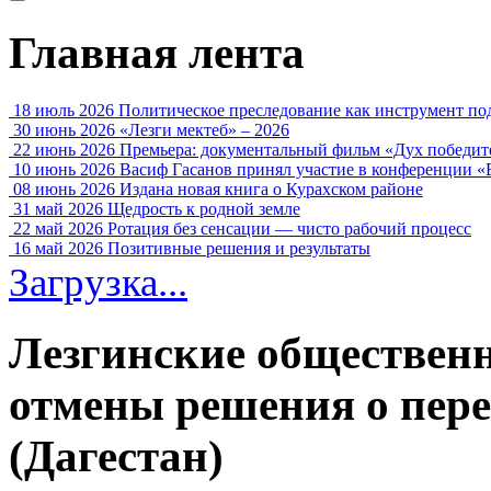
Главная лента
18 июль 2026
Политическое преследование как инструмент по
30 июнь 2026
«Лезги мектеб» – 2026
22 июнь 2026
Премьера: документальный фильм «Дух победит
10 июнь 2026
Васиф Гасанов принял участие в конференции «
08 июнь 2026
Издана новая книга о Курахском районе
31 май 2026
Щедрость к родной земле
22 май 2026
Ротация без сенсации — чисто рабочий процесс
16 май 2026
Позитивные решения и результаты
Загрузка...
Лезгинские обществен
отмены решения о пер
(Дагестан)