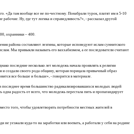
го. «Да там вообще все не по-честному. Понабрали турок, платят им в 5-10
 рабочие. Ну, где тут логика и справедливость?», - рассказал другой
00, охранники – 400.
еления района составляют лезгины, которые исповедуют ислам суннитского
 ислам. Мы привыкли называть его ваххабизмом, а ее последователи считают
днако последние несколько лет молодежь начала проявлять к религии
ся и создали своего рода общину, которая порицала привычный образ
тся все больше и больше», - говорится в материале.
ак в последнее время большинство радикализировавшихся молодых людей
ь одна радость от всего, что молодежь перестала пить и пропагандирует
вместо того, чтобы удовлетворять потребности местных жителей в
не уезжали куда-то на заработки или воевать, а работали у себя на родине