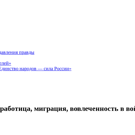
давления правды
елей»
Единство народов — сила России»
аботица, миграция, вовлеченность в во