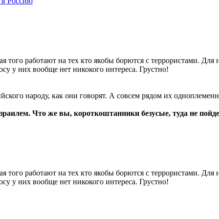
 в Россию
ая того работают на тех кто якобы борются с террористами. Дл
осу у них вообще нет никокого интереса. Грустно!
йского народу, как они говорят. А совсем рядом их одноплеме
зраилем. Что же вы, короткоштанники безусые, туда не пойд
ая того работают на тех кто якобы борются с террористами. Дл
осу у них вообще нет никокого интереса. Грустно!