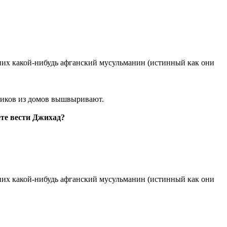
я них какой-нибудь афганский мусульманин (истинный как они
нников из домов вышвыривают.
ете вести Джихад?
я них какой-нибудь афганский мусульманин (истинный как они