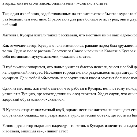
вторых, она не столь высокооплачиваема», - сказано в статье.
Так, один из рабочих, задействованных на строительстве объектов курорта «Ш
раз больше, чем местным. Я работаю в два раза больше этих турок, они и двух
рабочий.
Жители г. Кусары жители также рассказали, что местным ни на какой должнос
Как отмечает автор, Кусары очень изменились, раньше народ был дружнее, и
толка. Однако после развала Советского Союза и войны на Кавказе в Кусара
себя истинными мусульманами», - сказано в статье.
В публикации говорится, что новые учителя быстро исчезли, унеся с собой д
неподдельный интерес. Население города словно разделилось на два лагеря:
кусарцев. Да и любой обыватель невооруженным глазом заметит большое кол
Один из местных жителей отметил, что работы в Кусарах нет, поэтому молод
уезжают в Турцию, где впоследствии их след теряется. Ходят слухи, что они
здоровый образ жизни», - сказал он.
В Кусарах открыт шахматный клуб, однако местные жители не посещают его, 
спортивных секциях, он превратился в туристический объект, где гости из Бак
Резюмируя, автор выражает надежду, что жизнь в Кусарах изменится, а наде
и воевали, защищая ее», - пишет автор.