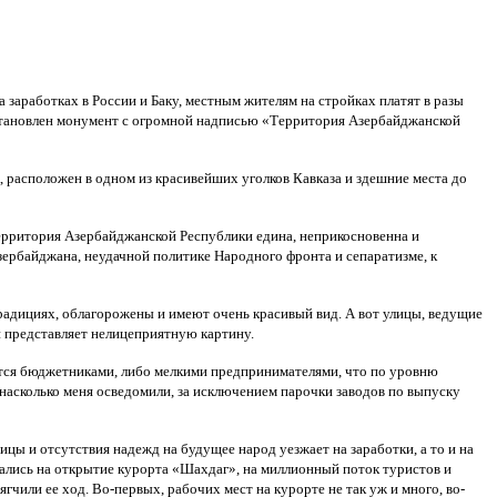
 заработках в России и Баку, местным жителям на стройках платят в разы
становлен монумент с огромной надписью «Территория Азербайджанской
, расположен в одном из красивейших уголков Кавказа и здешние места до
ерритория Азербайджанской Республики едина, неприкосновенна и
зербайджана, неудачной политике Народного фронта и сепаратизме, к
традициях, облагорожены и имеют очень красивый вид. А вот улицы, ведущие
ей представляет нелицеприятную картину.
вляется бюджетниками, либо мелкими предпринимателями, что по уровню
насколько меня осведомили, за исключением парочки заводов по выпуску
тицы и отсутствия надежд на будущее народ уезжает на заработки, а то и на
агались на открытие курорта «Шахдаг», на миллионный поток туристов и
гчили ее ход. Во-первых, рабочих мест на курорте не так уж и много, во-