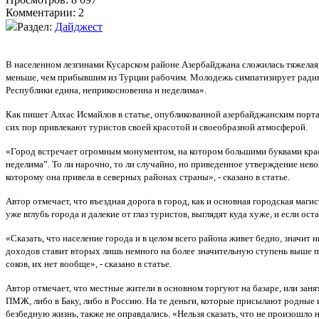
Комментарии: 2
Раздел:
Дайджест
В населенном лезгинами Кусарском районе Азербайджана сложилась тяжелая с
меньше, чем прибывшим из Турции рабочим. Молодежь симпатизирует радик
Республики едина, неприкосновенна и неделима».
Как пишет Алхас Исмайлов в статье, опубликованной азербайджанским портал
сих пор привлекают туристов своей красотой и своеобразной атмосферой.
«Город встречает огромным монументом, на котором большими буквами крас
неделима”. То ли нарочно, то ли случайно, но приведенное утверждение нев
которому она привела в северных районах страны», - сказано в статье.
Автор отмечает, что въездная дорога в город, как и основная городская ма
уже вглубь города и далекие от глаз туристов, выглядят куда хуже, и если 
«Сказать, что население города и в целом всего района живет бедно, значит 
доходов ставит вторых лишь немного на более значительную ступень выше п
соков, их нет вообще», - сказано в статье.
Автор отмечает, что местные жители в основном торгуют на базаре, или занят
ПМЖ, либо в Баку, либо в Россию. На те деньги, которые присылают родные и
безбедную жизнь, также не оправдались. «Нельзя сказать, что не произошло н