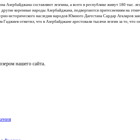
а Азербайджана составляют лезгины, а всего в республике живут 180 тыс. лез
и другие коренные народы Азербайджана, подвергаются притеснениям на этнич
урно-исторического наследия народов Южного Дагестана Сардар Агаларов заяв
Гаджиев отметил, что в Азербайджане арестовали тысячи лезгин за то, что о
юзером нашего сайта.
жения