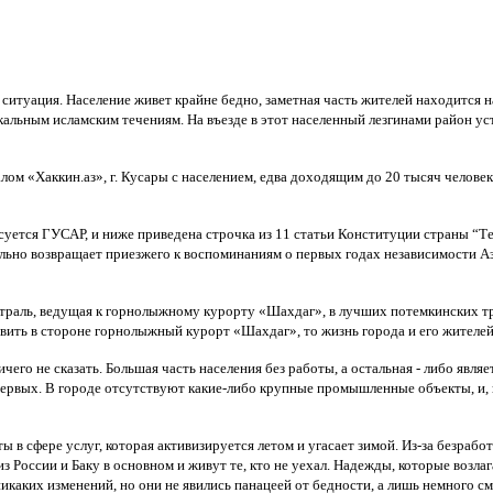
итуация. Население живет крайне бедно, заметная часть жителей находится на
альным исламским течениям. На въезде в этот населенный лезгинами район у
ом «Хаккин.аз», г. Кусары с населением, едва доходящим до 20 тысяч человек
уется ГУСАР, и ниже приведена строчка из 11 статьи Конституции страны “Т
ольно возвращает приезжего к воспоминаниям о первых годах независимости А
гистраль, ведущая к горнолыжному курорту «Шахдаг», в лучших потемкинских 
оставить в стороне горнолыжный курорт «Шахдаг», то жизнь города и его жител
ничего не сказать. Большая часть населения без работы, а остальная - либо я
ервых. В городе отсутствуют какие-либо крупные промышленные объекты, и, 
ы в сфере услуг, которая активизируется летом и угасает зимой. Из-за безрабо
з России и Баку в основном и живут те, кто не уехал. Надежды, которые возл
икаких изменений, но они не явились панацеей от бедности, а лишь немного смя