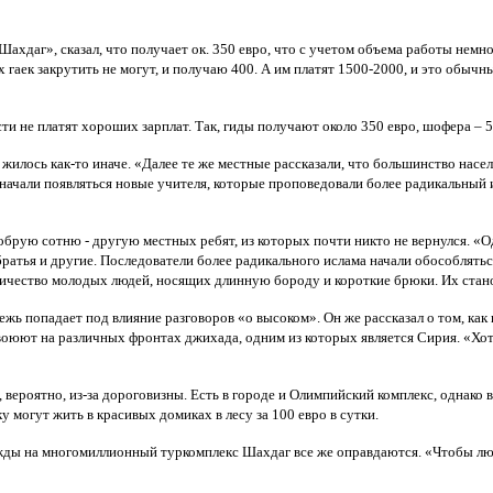
ахдаг», сказал, что получает ок. 350 евро, что с учетом объема работы немно
 гаек закрутить не могут, и получаю 400. А им платят 1500-2000, и это обычные
ти не платят хороших зарплат. Так, гиды получают около 350 евро, шофера – 5
 жилось как-то иначе. «Далее те же местные рассказали, что большинство нас
х начали появляться новые учителя, которые проповедовали более радикальный
обрую сотню - другую местных ребят, из которых почти никто не вернулся. «О
 братья и другие. Последователи более радикального ислама начали обособлять
ичество молодых людей, носящих длинную бороду и короткие брюки. Их станови
ежь попадает под влияние разговоров «о высоком». Он же рассказал о том, к
 воюют на различных фронтах джихада, одним из которых является Сирия. «Хот
вероятно, из-за дороговизны. Есть в городе и Олимпийский комплекс, однако 
у могут жить в красивых домиках в лесу за 100 евро в сутки.
жды на многомиллионный туркомплекс Шахдаг все же оправдаются. «Чтобы люди 