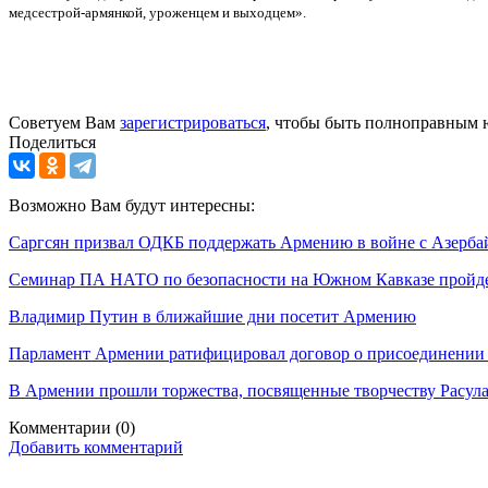
медсестрой-армянкой, уроженцем и выходцем».
Советуем Вам
зарегистрироваться
, чтобы быть полноправным 
Поделиться
Возможно Вам будут интересны:
Саргсян призвал ОДКБ поддержать Армению в войне с Азерб
Семинар ПА НАТО по безопасности на Южном Кавказе пройде
Владимир Путин в ближайшие дни посетит Армению
Парламент Армении ратифицировал договор о присоединении
В Армении прошли торжества, посвященные творчеству Расула
Комментарии
(0)
Добавить комментарий