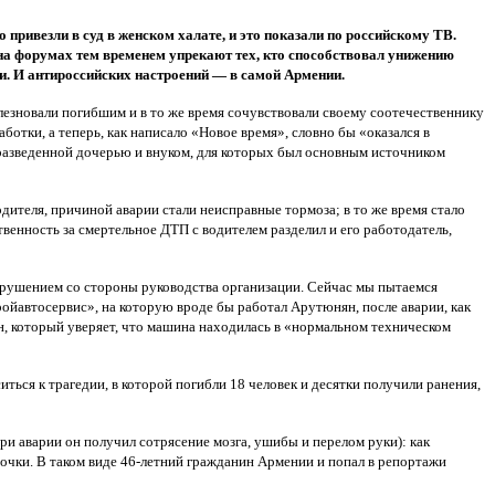
привезли в суд в женском халате, и это показали по российскому ТВ.
на форумах тем временем упрекают тех, кто способствовал унижению
и. И антироссийских настроений — в самой Армении.
лезновали погибшим и в то же время сочувствовали своему соотечественнику
отки, а теперь, как написало «Новое время», словно бы «оказался в
 разведенной дочерью и внуком, для которых был основным источником
дителя, причиной аварии стали неисправные тормоза; в то же время стало
твенность за смертельное ДТП с водителем разделил и его работодатель,
арушением со стороны руководства организации. Сейчас мы пытаемся
ройавтосервис», на которую вроде бы работал Арутюнян, после аварии, как
н, который уверяет, что машина находилась в «нормальном техническом
ься к трагедии, в которой погибли 18 человек и десятки получили ранения,
ри аварии он получил сотрясение мозга, ушибы и перелом руки): как
почки. В таком виде 46-летний гражданин Армении и попал в репортажи