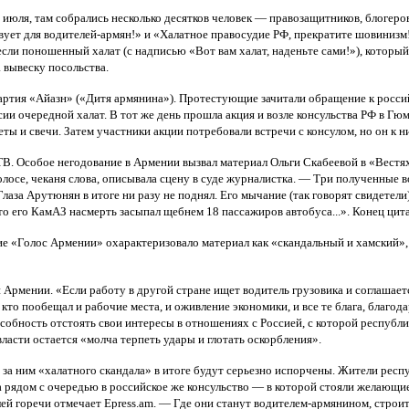
6 июля, там собрались несколько десятков человек — правозащитников, блогер
твует для водителей-армян!» и «Халатное правосудие РФ, прекратите шовинизм
ли поношенный халат (с надписью «Вот вам халат, наденьте сами!»), которы
а вывеску посольства.
партия «Айазн» («Дитя армянина»). Протестующие зачитали обращение к росси
ии очередной халат. В тот же день прошла акция и возле консульства РФ в Г
ты и свечи. Затем участники акции потребовали встречи с консулом, но он к н
. Особое негодование в Армении вызвал материал Ольги Скабеевой в «Вестях» 
олосе, чеканя слова, описывала сцену в суде журналистка. — Три полученные в
аза Арутюнян в итоге ни разу не поднял. Его мычание (так говорят свидетели)
то его КамАЗ насмерть засыпал щебнем 18 пассажиров автобуса...». Конец цит
е «Голос Армении» охарактеризовало материал как «скандальный и хамский», 
 Армении. «Если работу в другой стране ищет водитель грузовика и соглашаетс
 кто пообещал и рабочие места, и оживление экономики, и все те блага, благ
собность отстоять свои интересы в отношениях с Россией, с которой республи
асти остается «молча терпеть удары и глотать оскорбления».
о за ним «халатного скандала» в итоге будут серьезно испорчены. Жители рес
 рядом с очередью в российское же консульство — в которой стояли желающие
лей горечи отмечает Epress.am. — Где они станут водителем-армянином, стро