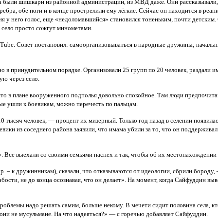
гда были шишкари из районной администрации, из МВД даже. Они рассказывали
ебра, обе ноги и в конце прострелили ему лёгкие. Сейчас он находится в реа
у него голос, еще «недоломавшийся» становился тоненьким, почти детским. С
о село просто сожгут минометами.
uTube. Совет постановил: самоорганизовываться в народные дружины; началь
о в принудительном порядке. Организовали 25 групп по 20 человек, раздали и
ую через село.
сто в плане вооруженного подполья довольно спокойное. Там люди предпочита
е ушли к боевикам, можно перечесть по пальцам.
 тысяч человек, — процент их мизерный. Только год назад в селении появилась
евики из соседнего района заявили, что имама убили за то, что он поддержива
». Все выехали со своими семьями наспех и так, чтобы об их местонахождении
. – к дружинникам), сказали, что отказываются от идеологии, сбрили бороду,
бости, не до конца осознавая, что он делает». На момент, когда Сайфуддин вы
проблемы надо решать самим, больше некому. В мечети сидит половина села, кто
и они не мусульмане. На что надеяться?» — с горечью добавляет Сайфуддин.