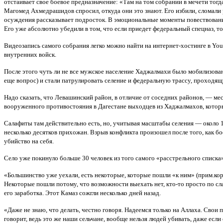
отстаивает свое боевое предназначение: «Там на том собрании в мечети то
Магомед Ахмедрашидов спросил, откуда они это знают. Его избили, сломали р
осуждения рассказывает подросток. В эмоциональные моменты повествования 
Его уже абсолютно убедили в том, что если приедет федеральный спецназ, т
Видеозапись самого собрания легко можно найти на интернет-хостинге в Yo
внутренних войск.
После этого чуть ли не все мужское население Хаджалмахи было мобилизован
еще вопрос) и стали патрулировать селение и федеральную трассу, проходящ
Надо сказать, что Левашинский район, в отличие от соседних районов, — ме
вооруженного противостояния в Дагестане выходцев из Хаджалмахов, которы
Салафиты там действительно есть, но, учитывая масштабы селения — около 10
несколько десятков прихожан. Взрыв конфликта произошел после того, как бо
убийство на себя.
Село уже покинуло больше 30 человек из того самого «расстрельного списка
«Большинство уже уехали, есть некоторые, которые пошли «к ним» (прим.корр
Некоторые пошли потому, что возможности выехать нет, кто-то просто по сла
его заработка. Этот Камаз сожгли несколько дней назад.
«Даже не знаю, что делать, честно говоря. Надеемся только на Аллаха. Свои 
говорит, ведь это же наши сельчане, вообще нельзя людей убивать, даже есл