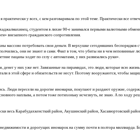
практически у всех, с кем разговаривала по этой теме. Практически все отвеч
хаджалмахинец, студентом в лихие 90-е занимался первыми валютными обменни
оги» внезапного гражданского сопротивления.
ны массово потребовать свои деньги. В верхушке сегодняшних беспорядков с
чились, они не знают и сами. Факт в том, что убиты ни в чем неповинные люд
етние пацаны ходят по селу с автоматами, у них развязались руки».
и, денег у них уже нет. Завязанные на пирамидах, это люди, которые всю жизн
тали в этой сфере и обязательств не несут. Поэтому вооружаются, чтобы защища
ались. Люди пересели на дорогие иномарки, покупают и раздают оружие, содерж
 основного наплыва, а потом тоже потихоньку исчезнуть, не знаю. А по ходу 
ски весь Карабудахкенсткий район, Акушинский район, Хасавюртовский район,
 недвижимости и дорогущих иномарок на сумму почти в полтора миллиарда. Бол