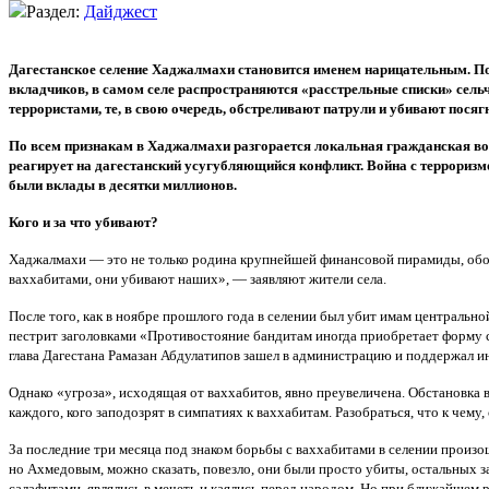
Раздел:
Дайджест
Дагестанское селение Хаджалмахи становится именем нарицательным. П
вкладчиков, в самом селе распространяются «расстрельные списки» сель
террористами, те, в свою очередь, обстреливают патрули и убивают пося
По всем признакам в Хаджалмахи разгорается локальная гражданская во
реагирует на дагестанский усугубляющийся конфликт. Война с терроризм
были вклады в десятки миллионов.
Кого и за что убивают?
Хаджалмахи — это не только родина крупнейшей финансовой пирамиды, обокр
ваххабитами, они убивают наших», — заявляют жители села.
После того, как в ноябре прошлого года в селении был убит имам центральн
пестрит заголовками «Противостояние бандитам иногда приобретает форму с
глава Дагестана Рамазан Абдулатипов зашел в администрацию и поддержал и
Однако «угроза», исходящая от ваххабитов, явно преувеличена. Обстановка в
каждого, кого заподозрят в симпатиях к ваххабитам. Разобраться, что к чему,
За последние три месяца под знаком борьбы с ваххабитами в селении произо
но Ахмедовым, можно сказать, повезло, они были просто убиты, остальных з
салафитами, являлись в мечеть и каялись перед народом. Но при ближайшем 