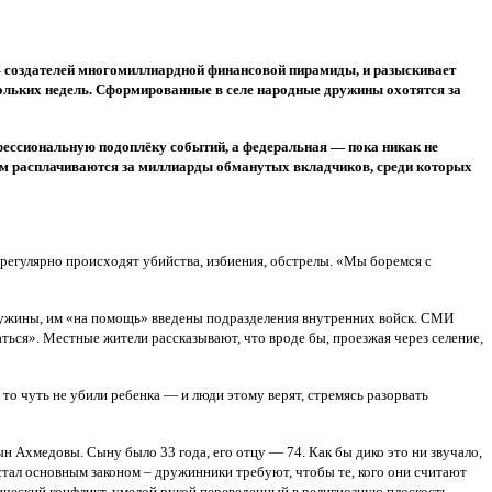
– создателей многомиллиардной финансовой пирамиды, и разыскивает
кольких недель. Сформированные в селе народные дружины охотятся за
фессиональную подоплёку событий, а федеральная — пока никак не
лом расплачиваются за миллиарды обманутых вкладчиков, среди которых
 регулярно происходят убийства, избиения, обстрелы. «Мы боремся с
 дружины, им «на помощь» введены подразделения внутренних войск. СМИ
ься». Местные жители рассказывают, что вроде бы, проезжая через селение,
 то чуть не убили ребенка — и люди этому верят, стремясь разорвать
н Ахмедовы. Сыну было 33 года, его отцу — 74. Как бы дико это ни звучало,
стал основным законом – дружинники требуют, чтобы те, кого они считают
ический конфликт, умелой рукой переведенный в религиозную плоскость.