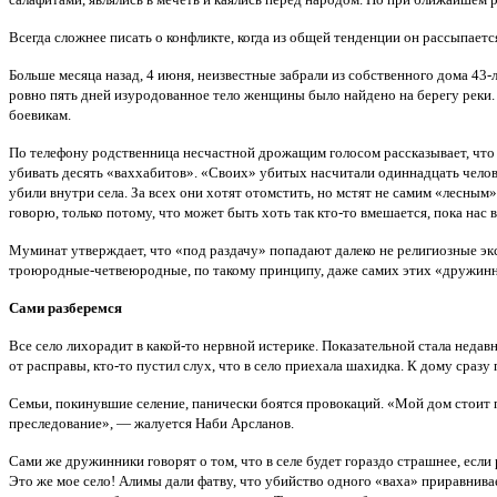
Всегда сложнее писать о конфликте, когда из общей тенденции он рассыпает
Больше месяца назад, 4 июня, неизвестные забрали из собственного дома 4
ровно пять дней изуродованное тело женщины было найдено на берегу реки.
боевикам.
По телефону родственница несчастной дрожащим голосом рассказывает, что он
убивать десять «ваххабитов». «Своих» убитых насчитали одиннадцать человек
убили внутри села. За всех они хотят отомстить, но мстят не самим «лесным»
говорю, только потому, что может быть хоть так кто-то вмешается, пока нас 
Муминат утверждает, что «под раздачу» попадают далеко не религиозные экст
троюродные-четвеюродные, по такому принципу, даже самих этих «дружинн
Сами разберемся
Все село лихорадит в какой-то нервной истерике. Показательной стала недавн
от расправы, кто-то пустил слух, что в село приехала шахидка. К дому сраз
Семьи, покинувшие селение, панически боятся провокаций. «Мой дом стоит пу
преследование», — жалуется Наби Арсланов.
Сами же дружинники говорят о том, что в селе будет гораздо страшнее, если 
Это же мое село! Алимы дали фатву, что убийство одного «ваха» приравнивае