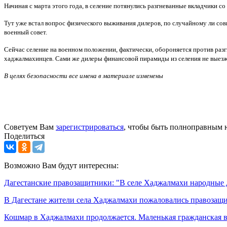
Начиная с марта этого года, в селение потянулись разгневанные вкладчики со 
Тут уже встал вопрос физического выживания дилеров, по случайному ли совп
военный совет.
Сейчас селение на военном положении, фактически, обороняется против разг
хаджалмахинцев. Сами же дилеры финансовой пирамиды из селения не выезж
В целях безопасности все имена в материале изменены
Советуем Вам
зарегистрироваться
, чтобы быть полноправным 
Поделиться
Возможно Вам будут интересны:
Дагестанские правозащитники: "В селе Хаджалмахи народные
В Дагестане жители села Хаджалмахи пожаловались правозащ
Кошмар в Хаджалмахи продолжается. Маленькая гражданская в