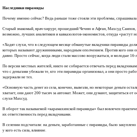
Наследники пирамиды
Почему именно сейчас? Ведь раньше тоже стояли эти проблемы, спрашивала я 
Старый знакомый, врач-хирург, прошедший Чечню и Афган, Махсуд Саипов, 
возможно, лучших аналитиков и кавказологов-экономистов, откуда «растут н
«Ходят слухи, что в следующем месяце обманутые вкладчики пирамиды долж
которых называют дружинниками, народным ополчением. Против кого они опол
давно. Просто сейчас, когда люди стали массово вооружаться, и молодые 16-л
По версии местных жителей, никто не собирается отвечать перед вкладчикам
что с деньгами убежали те, кто эти пирамиды организовал, а они просто рабо
задержали не тех.
«Основную часть денег из села, конечно, вывезли, но некоторые деньги ост
хватает, они дают 200 тысяч за автомат. Может, они думают, защититься от
слухи Махсуд.
В оборот так называемой «карамахинской пирамиды» был вовлечен практиче
их ответственность перед вкладчиками.
В селении подсчитали: на деньги, заработанные с пирамиды, было закуплено
у кого есть сила, влияние.