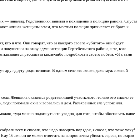
рых — инвалид. Родственники заявили о похищении в полицию района. Спустя
ают: «вина» женщины в том, что местная полиция причисляет ее брата к
 кто и что. Они говорят, что за каждого своего «убитого» они будут
и покушении на главу администрации Гергебельского района, и те, кого
 отказывается рассказать какие-либо подробности своего побега. «Я с вами
тут друг-другу родственники. В одном селе кто живет, даже муж с женой
о села. Женщина оказалась родственницей участкового, только это спасло ее
, люди поломали окна и ворвались в дом. Разъяренных еле успокоили.
зможно, туда можно подкинуть что угодно, для того, чтобы обосновать наше
обрали всех и сказали, что надо наводить порядок, я сказал, что тоже хочу!
му 16 лет, он не может ответить на вопрос зачем убивать евреев, но жарко