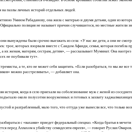
ся на пазлы личных историй отдельных людей.
3-летнюю Умиюм Рабаданову, она жила с матерью и двумя детьми, один из кото
 Официально полиция не называет причин случившегося, но местные жители зн
и вынуждены были срочно выезжать из села: «У нас же дети, а они не смотрят,
: трое, которых взорвали вместе с Саидом Афанди, семья, которая погибла пр
, а их женам, матерям, сестрам, детям», — рассказывает Муминат. Она наотрез
всех не поубивали тут».
ремисты, а те, кто не может себя защитить. «Если разобраться, то мы же все 
иков» можно расстреливать», — добавляет она.
яя история, когда в село приехали на соболезнование муж с женой из соседнег
у подъехало около полусотни вооруженных и готовых к захвату хаджалмахинцев
стой и разграбленный, мало того, что оттуда уже вынесли все, что только во
разбираться с «вахами» приедет федеральный спецназ. «Когда братья в мечети с
тся перед Аллахом к убийству семидесяти евреев», — говорит Руслан Омаров. Е