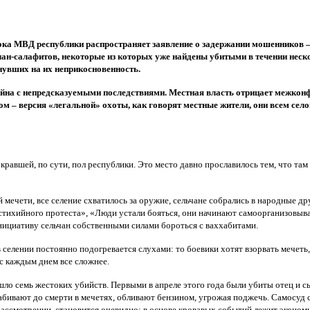
ока МВД республики распространяет заявление о задержании мошенников 
чан-салафитов, некоторые из которых уже найдены убитыми в течении нес
гнувших на их неприкосновенность.
йна с непредсказуемыми последствиями. Местная власть отрицает межкон
ом – версия «легальной» охоты, как говорят местные жители, они всем се
авшей, по сути, пол республики. Это место давно прославилось тем, что там
ой мечети, все селение схватилось за оружие, сельчане собрались в народные
тихийного протеста», «Люди устали бояться, они начинают самоорганизовыват
нициативу сельчан собственными силами бороться с ваххабитами.
 селении постоянно подогревается слухами: то боевики хотят взорвать мечеть,
 с каждым днем все сложнее.
шло семь жестоких убийств. Первыми в апреле этого года были убиты отец и сы
абивают до смерти в мечетях, обливают бензином, угрожая поджечь. Самосуд 
рассмотрении, становится очевидно: в основе кровавых событий лежит эконом