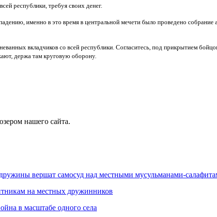
всей республики, требуя своих денег.
адению, именно в это время в центральной мечети было проведено собрание акт
неванных вкладчиков со всей республики. Согласитесь, под прикрытием бойцов
ают, держа там круговую оборону.
юзером нашего сайта.
 дружины вершат самосуд над местными мусульманами-салафита
итникам на местных дружинников
ойна в масштабе одного села