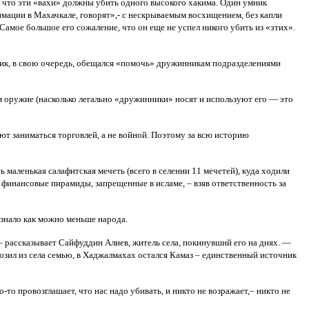
, что эти «вахи» должны убить одного высокого хакима. Один умник
нимации в Махачкале, говорят»,- с нескрываемым восхищением, без капли
амое большое его сожаление, что он еще не успел никого убить из «этих».
ник, в свою очередь, обещался «помочь» дружинникам подразделениями
м оружие (насколько легально «дружинники» носят и используют его — это
ют заниматься торговлей, а не войной. Поэтому за всю историю
 маленькая салафитская мечеть (всего в селении 11 мечетей), куда ходили
л финансовые пирамиды, запрещенные в исламе, – взяв ответственность за
 знало как можно меньше народа.
 – рассказывает Сайфуддин Алиев, житель села, покинувший его на днях. —
возил из села семью, в Хаджалмахах остался Камаз – единственный источник
-то провозглашает, что нас надо убивать, и никто не возражает,– никто не