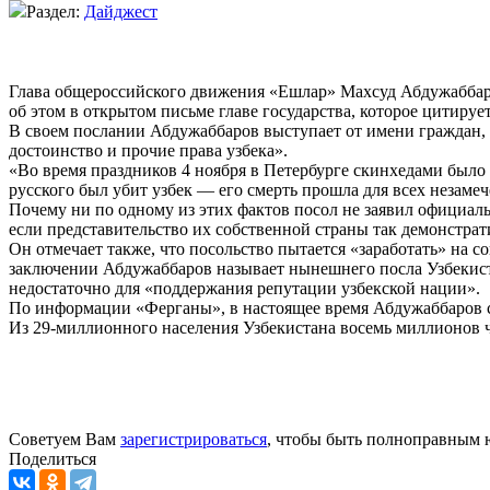
Раздел:
Дайджест
Глава общероссийского движения «Ешлар» Махсуд Абдужаббаро
об этом в открытом письме главе государства, которое цитируе
В своем послании Абдужаббаров выступает от имени граждан, 
достоинство и прочие права узбека».
«Во время праздников 4 ноября в Петербурге скинхедами было
русского был убит узбек — его смерть прошла для всех незаме
Почему ни по одному из этих фактов посол не заявил официал
если представительство их собственной страны так демонстрат
Он отмечает также, что посольство пытается «заработать» на 
заключении Абдужаббаров называет нынешнего посла Узбекистан
недостаточно для «поддержания репутации узбекской нации».
По информации «Ферганы», в настоящее время Абдужаббаров со
Из 29-миллионного населения Узбекистана восемь миллионов че
Советуем Вам
зарегистрироваться
, чтобы быть полноправным 
Поделиться