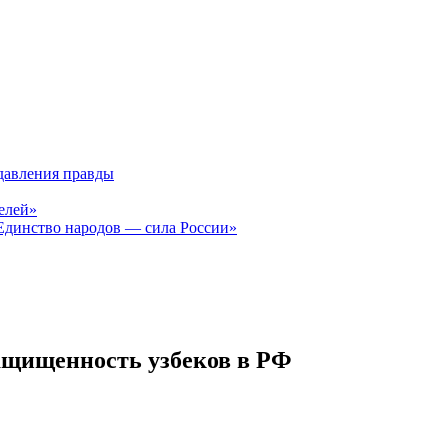
давления правды
елей»
Единство народов — сила России»
ащищенность узбеков в РФ