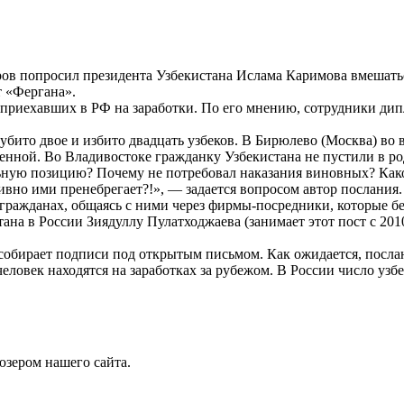
в попросил президента Узбекистана Ислама Каримова вмешаться
т «Фергана».
приехавших в РФ на заработки. По его мнению, сотрудники дип
 убито двое и избито двадцать узбеков. В Бирюлево (Москва) во
ченной. Во Владивостоке гражданку Узбекистана не пустили в ро
ьную позицию? Почему не потребовал наказания виновных? Како
ивно ими пренебрегает?!», — задается вопросом автор послания.
согражданах, общаясь с ними через фирмы-посредники, которые 
а в России Зиядуллу Пулатходжаева (занимает этот пост с 2010
бирает подписи под открытым письмом. Как ожидается, послание
ловек находятся на заработках за рубежом. В России число узб
юзером нашего сайта.