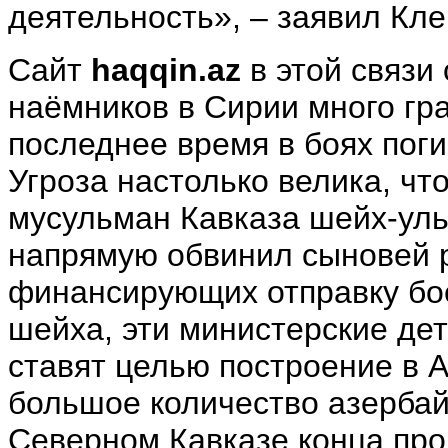
деятельность», – заявил Кл
Сайт
haqqin
.
az
в этой связи
наёмников в Сирии много гр
последнее время в боях пог
Угроза настолько велика, чт
мусульман Кавказа шейх-ул
напрямую обвинил сыновей 
финансирующих отправку бое
шейха, эти министерские дет
ставят целью построение в 
большое количество азербай
Северном Кавказе конца про