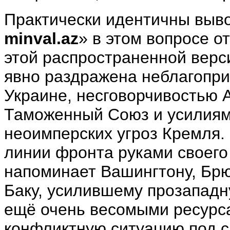
Практически идентичны выв
minval
.
az
» в этом вопросе 
этой распространенной верси
явно раздражена неблагопри
Украине, несговорчивостью 
Таможенный Союз и усилиям
неоимперских угроз Кремля.
линии фронта руками своего
напоминает Вашингтону, Бр
Баку, усилившему прозападну
ещё очень весомыми ресурса
конфликтную ситуацию под с