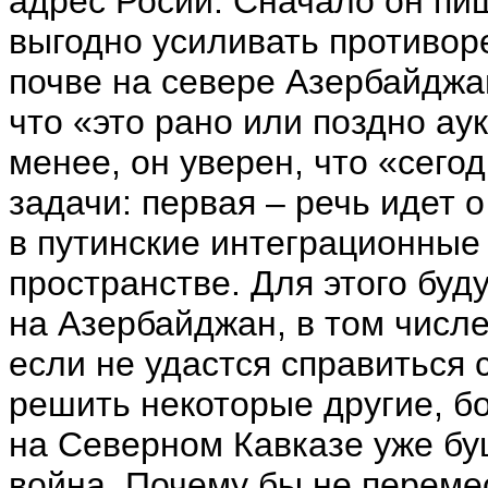
адрес Росии. Сначало он пиш
выгодно усиливать противор
почве на севере Азербайджан
что «это рано или поздно ау
менее, он уверен, что «сег
задачи: первая – речь идет
в путинские интеграционные
пространстве. Для этого буд
на Азербайджан, в том числ
если не удастся справиться 
решить некоторые другие, б
на Северном Кавказе уже б
война. Почему бы не перемес