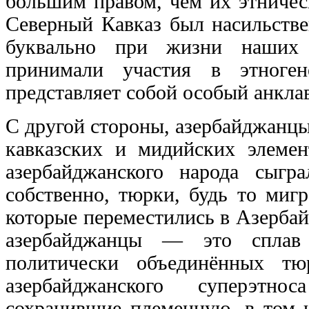
большим правом, чем их этничес
Северный Кавказ был насильстве
буквально при жизни наших п
принимали участия в этноген
представляет собой особый анкла
С другой стороны, азербайджанцы
кавказских и мидийских элемен
азербайджанского народа сыгр
собственно, тюрки, будь то миг
которые переместились в Азерба
азербайджанцы — это сплав 
политически объединённых тю
азербайджанского суперэтно
сохранившие племенную, в том ч