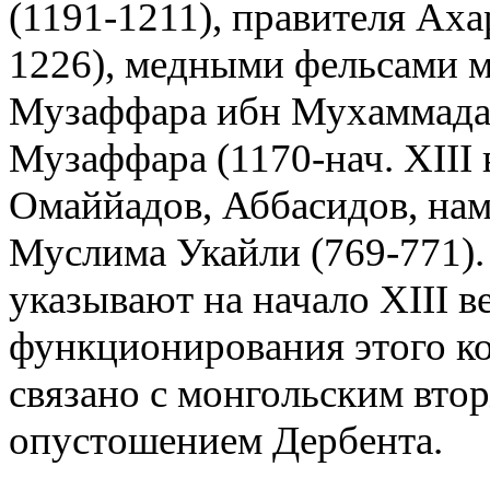
(1191-1211), правителя Ах
1226), медными фельсами м
Музаффара ибн Мухаммада (
Музаффара (1170-нач. XIII 
Омаййадов, Аббасидов, нам
Муслима Укайли (769-771). 
указывают на начало XIII в
функционирования этого ко
связано с монгольским вт
опустошением Дербента.