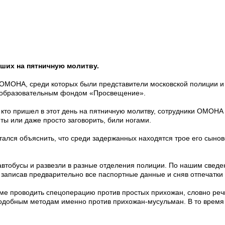
ших на пятничную молитву.
ов ОМОНА, среди которых были представители московской полиции
м образовательным фондом «Просвещение».
, кто пришел в этот день на пятничную молитву, сотрудники ОМОНА
ы или даже просто заговорить, били ногами.
лся объяснить, что среди задержанных находятся трое его сыновей
 автобусы и развезли в разные отделения полиции. По нашим сведе
 записав предварительно все паспортные данные и сняв отпечатки
орме проводить спецоперацию против простых прихожан, словно ре
 подобным методам именно против прихожан-мусульман. В то время