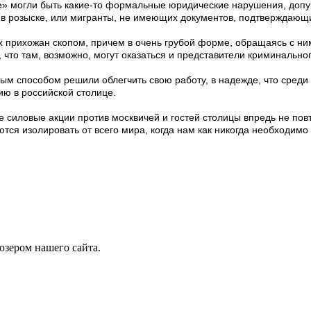
е» могли быть какие-то формальные юридические нарушения, допу
 в розыске, или мигранты, не имеющих документов, подтверждающ
ех прихожан скопом, причем в очень грубой форме, обращаясь с н
 что там, возможно, могут оказаться и представители криминально
ым способом решили облегчить свою работу, в надежде, что среди 
ю в российской столице.
е силовые акции против москвичей и гостей столицы впредь не пов
ются изолировать от всего мира, когда нам как никогда необходи
юзером нашего сайта.