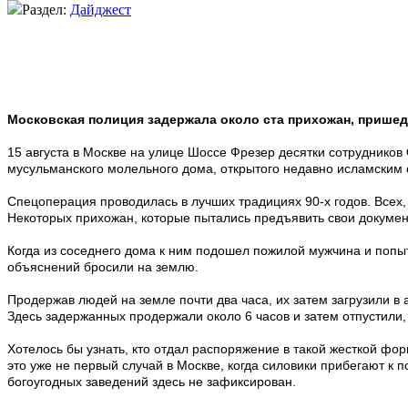
Раздел:
Дайджест
Московская полиция задержала около ста прихожан, пришед
15 августа в Москве на улице Шоссе Фрезер десятки сотрудник
мусульманского молельного дома, открытого недавно исламски
Спецоперация проводилась в лучших традициях 90-х годов. Всех
Некоторых прихожан, которые пытались предъявить свои документ
Когда из соседнего дома к ним подошел пожилой мужчина и попыта
объяснений бросили на землю.
Продержав людей на земле почти два часа, их затем загрузили в
Здесь задержанных продержали около 6 часов и затем отпустили,
Хотелось бы узнать, кто отдал распоряжение в такой жесткой ф
это уже не первый случай в Москве, когда силовики прибегают к
богоугодных заведений здесь не зафиксирован.