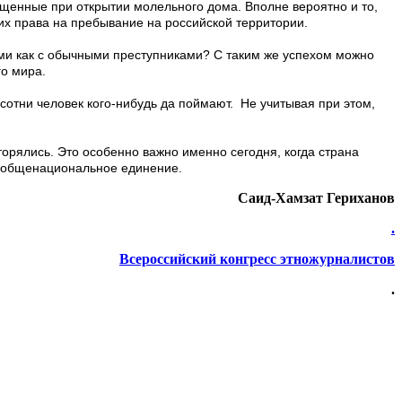
щенные при открытии молельного дома. Вполне вероятно и то,
их права на пребывание на российской территории.
ими как с обычными преступниками? С таким же успехом можно
го мира.
сотни человек кого-нибудь да поймают. Не учитывая при этом,
торялись. Это особенно важно именно сегодня, когда страна
мо общенациональное единение.
Саид-Хамзат Гериханов
.
Всероссийский конгресс этножурналистов
.