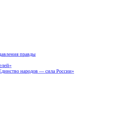
давления правды
елей»
Единство народов — сила России»