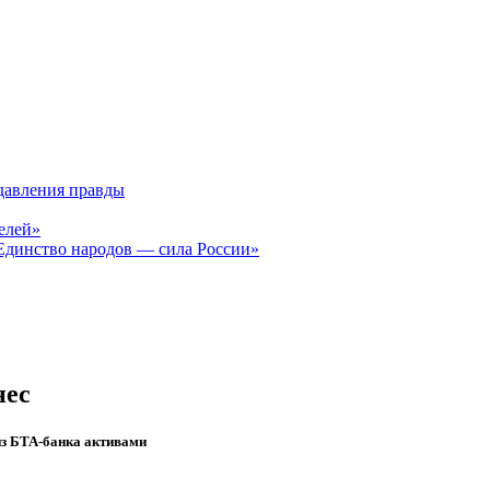
давления правды
елей»
Единство народов — сила России»
нес
из БТА-банка активами