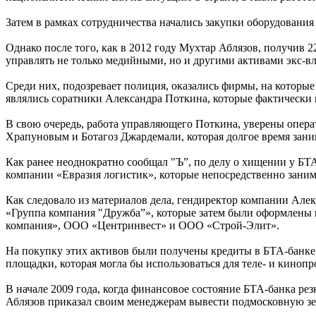
Затем в рамках сотрудничества начались закупки оборудовани
Однако после того, как в 2012 году Мухтар Аблязов, получив 2
управлять не только медийными, но и другими активами экс-в
Среди них, подозревает полиция, оказались фирмы, на которые
являлись соратники Александра Поткина, которые фактически 
В свою очередь, работа управляющего Поткина, уверены опер
Храпуновым и Ботагоз Джардемали, которая долгое время зани
Как ранее неоднократно сообщал "Ъ”, по делу о хищении у БТ
компании «Евразия логистик», которые непосредственно зани
Как следовало из материалов дела, гендиректор компании Ал
«Группа компания "Дружба”», которые затем были оформлены
компания», ООО «Центринвест» и ООО «Строй-Элит».
На покупку этих активов были получены кредиты в БТА-банке н
площадки, которая могла бы использоваться для теле- и кинопр
В начале 2009 года, когда финансовое состояние БТА-банка ре
Аблязов приказал своим менеджерам вывести подмосковную зем