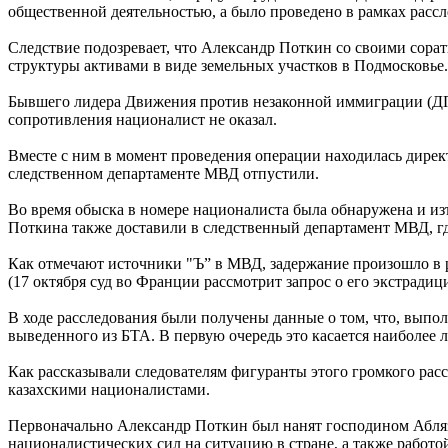
общественной деятельностью, а было проведено в рамках рассл
Следствие подозревает, что Александр Поткин со своими сора
структуры активами в виде земельных участков в Подмосковье.
Бывшего лидера Движения против незаконной иммиграции (ДП
сопротивления националист не оказал.
Вместе с ним в момент проведения операции находилась дирек
следственном департаменте МВД отпустили.
Во время обыска в номере националиста была обнаружена и из
Поткина также доставили в следственный департамент МВД, гд
Как отмечают источники "Ъ” в МВД, задержание произошло в 
(17 октября суд во Франции рассмотрит запрос о его экстрадиц
В ходе расследования были получены данные о том, что, вып
выведенного из БТА. В первую очередь это касается наиболее
Как рассказывали следователям фигуранты этого громкого расс
казахскими националистами.
Первоначально Александр Поткин был нанят господином Абляз
националистических сил на ситуацию в стране, а также работо