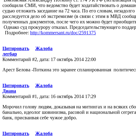
сообщили СМИ, что ведомство будет ходатайствовать о домашн
судью отложить заседание на 72 часа. По его словам, незадолг
расследуется дело об экстремизме (в связи с этим в МВД сообщ
полученных документов, после чего их можно будет приобщить
Однако суд прокурору отказал. Председательствующего поддерж
Подробнее:
http://kommersant.ru/doc/2591375
Цитировать
Жалоба
легбар
Комментарий #2, дата: 17 октябрь 2014 22:00
Арест Белова -Поткина это заранее спланированная политиче
Цитировать
Жалоба
Диана
Комментарий #1, дата: 16 октябрь 2014 17:29
Морочил голову людям, доказывая на митингах и на всяких сб
банально, идеолог шовинизма, расовой и национальной сегр
банк, присваивая себе чужое добро.
Цитировать
Жалоба