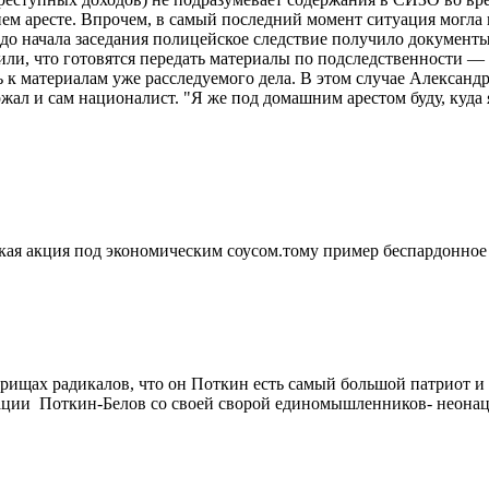
ем аресте. Впрочем, в самый последний момент ситуация могла
о до начала заседания полицейское следствие получило документ
или, что готовятся передать материалы по подследственности — 
 к материалам уже расследуемого дела. В этом случае Александ
ал и сам националист. "Я же под домашним арестом буду, куда 
ская акция под экономическим соусом.тому пример беспардонное
орищах радикалов, что он Поткин есть самый большой патриот и
егации Поткин-Белов со своей сворой единомышленников- неон