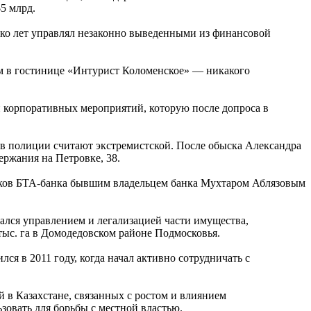
5 млрд.
ько лет управлял незаконно выведенными из финансовой
м в гостинице «Интурист Коломенское» — никакого
й корпоративных мероприятий, которую после допроса в
 в полиции считают экстремистской. После обыска Александра
ержания на Петровке, 38.
чиков БТА-банка бывшим владельцем банка Мухтаром Аблязовым
ался управлением и легализацией части имущества,
тыс. га в Домодедовском районе Подмосковья.
я в 2011 году, когда начал активно сотрудничать с
в Казахстане, связанных с ростом и влиянием
зовать для борьбы с местной властью.