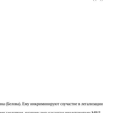
на (Белова). Ему инкриминируют соучастие в легализации
емя следствия, поэтому еще накануне представители МВД