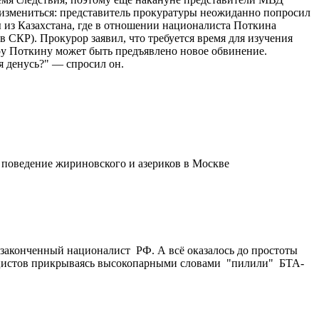
 измениться: представитель прокуратуры неожиданно попросил
ы из Казахстана, где в отношении националиста Поткина
в СКР). Прокурор заявил, что требуется время для изучения
ру Поткину может быть предъявлено новое обвинение.
я денусь?" — спросил он.
 поведение жириновского и азериков в Москве
 законченный националист РФ. А всё оказалось до простоты
ацистов прикрываясь высокопарными словами "пилили" БТА-