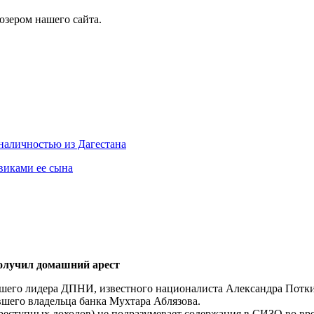
юзером нашего сайта.
 наличностью из Дагестана
виками ее сына
олучил домашний арест
шего лидера ДПНИ, известного националиста Александра Потки
шего владельца банка Мухтара Аблязова.
реступных доходов) не подразумевает содержания в СИЗО во вр