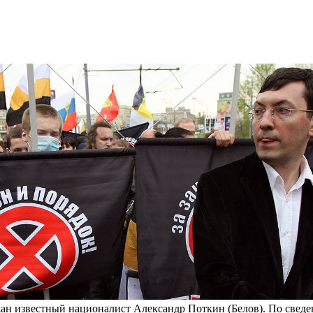
ан известный националист Александр Поткин (Белов). По сведен