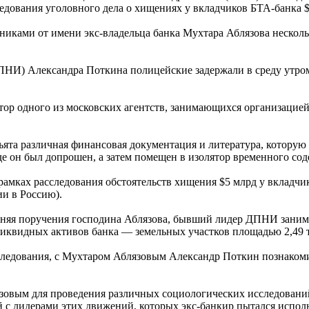
едования уголовного дела о хищениях у вкладчиков БТА-банка $
тниками от имени экс-владельца банка Мухтара Аблязова нескол
НИ) Александра Поткина полицейские задержали в среду утро
тор одного из московских агентств, занимающихся организацие
ъята различная финансовая документация и литература, которую
е он был допрошен, а затем помещен в изолятор временного сод
рамках расследования обстоятельств хищения $5 млрд у вклад
ии в Россию).
олняя поручения господина Аблязова, бывший лидер ДПНИ заним
 ликвидных активов банка — земельных участков площадью 2,49 
ледования, с Мухтаром Аблязовым Александр Поткин познакомилс
овым для проведения различных социологических исследований 
й с лидерами этих движений, которых экс-банкир пытался исполь