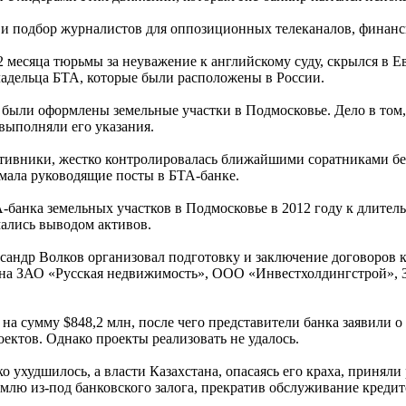
я и подбор журналистов для оппозиционных телеканалов, финан
2 месяца тюрьмы за неуважение к английскому суду, скрылся в Е
ладельца БТА, которые были расположены в России.
 были оформлены земельные участки в Подмосковье. Дело в том,
выполняли его указания.
ативники, жестко контролировалась ближайшими соратниками бе
мала руководящие посты в БТА-банке.
А-банка земельных участков в Подмосковье в 2012 году к длит
мались выводом активов.
ександр Волков организовал подготовку и заключение договоро
 на ЗАО «Русская недвижимость», ООО «Инвестхолдингстрой», 
а сумму $848,2 млн, после чего представители банка заявили о 
оектов. Однако проекты реализовать не удалось.
зко ухудшилось, а власти Казахстана, опасаясь его краха, прин
лю из-под банковского залога, прекратив обслуживание кредит