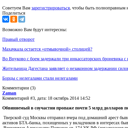
Советуем Вам
зарегистрироваться
, чтобы быть полноправным 
Поделиться
Возможно Вам будут интересны:
Правый отворот
Махачкала остается «отмывочной» столицей?
Во Внуково с боем задержали три инкассаторских броневика с
Жительница Дагестана заявляет о незаконном задержании сило
Борцы с нелегалами стали нелегалами
Комментарии
(3)
Zaman
Комментарий #3, дата: 18 октябрь 2014 14:52
Обвиняемый в соучастии пропаже почти 5 млрд долларов п
Тверской суд Москвы отправил вчера под домашний арест быв
активов БТА-банка, похищенных у вкладчиков в интересах быв
Вменяемая Александру Поткину ст. 174 УК РФ (легализация п