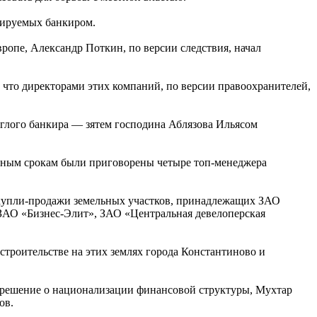
сируемых банкиром.
вропе, Александр Поткин, по версии следствия, начал
 что директорами этих компаний, по версии правоохранителей,
глого банкира — зятем господина Аблязова Ильясом
ельным срокам были приговорены четыре топ-менеджера
в купли-продажи земельных участков, принадлежащих ЗАО
ЗАО «Бизнес-Элит», ЗАО «Центральная девелоперская
строительстве на этих землях города Константиново и
яли решение о национализации финансовой структуры, Мухтар
ов.