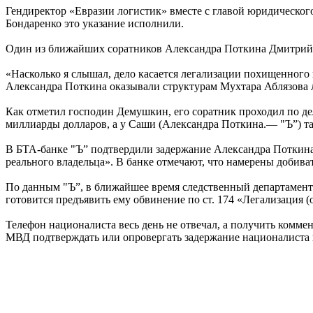
Гендиректор «Евразии логистик» вместе с главой юридическ
Бондаренко это указание исполнили.
Один из ближайших соратников Александра Поткина Дмитрий Де
«Насколько я слышал, дело касается легализации похищенног
Александра Поткина оказывали структурам Мухтара Аблязова 
Как отметил господин Демушкин, его соратник проходил по дел
миллиарды долларов, а у Саши (Александра Поткина.— "Ъ”) т
В БТА-банке "Ъ” подтвердили задержание Александра Поткина, 
реального владельца». В банке отмечают, что намерены добивать
По данным "Ъ”, в ближайшее время следственный департамент 
готовится предъявить ему обвинение по ст. 174 «Легализация
Телефон националиста весь день не отвечал, а получить комме
МВД подтверждать или опровергать задержание националиста 