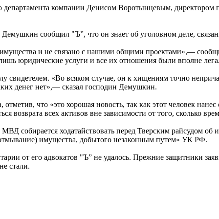
ого департамента компании Денисом Воротынцевым, директором
мушкин сообщил "Ъ”, что он знает об уголовном деле, связанн
о имущества и не связано с нашими общими проектами»,— сообщ
лишь юридические услуги и все их отношения были вполне лег
у свидетелем. «Во всяком случае, он к хищениям точно неприча
аких денег нет»,— сказал господин Демушкин.
отметив, что «это хорошая новость, так как этот человек нанес
ся возврата всех активов вне зависимости от того, сколько врем
МВД собирается ходатайствовать перед Тверским райсудом об и
 (отмывание) имущества, добытого незаконным путем» УК РФ.
нтарии от его адвокатов "Ъ” не удалось. Прежние защитники за
не стали.