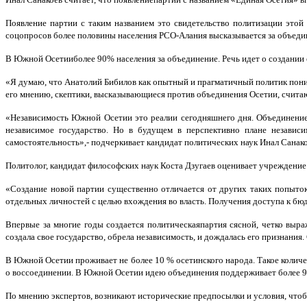
Появление партии с таким названием это свидетельство политизации это
соцопросов более половины населения РСО-Алания высказывается за объеди
В Южной Осетииболее 90% населения за объединение. Речь идет о создании 
«Я думаю, что Анатолий Бибилов как опытный и прагматичный политик понима
его мнению, скептики, высказывающиеся против объединения Осетии, считаю
«Независимость Южной Осетии это реалии сегодняшнего дня. Объединение 
независимое государство. Но в будущем в перспективно плане независ
самостоятельность»,- подчеркивает кандидат политических наук Инал Санако
Политолог, кандидат философских наук Коста Дзугаев оценивает учреждени
«Создание новой партии существенно отличается от других таких попыто
отдельных личностей с целью вхождения во власть. Получения доступа к бюд
Впервые за многие годы создается политическаяпартия сясной, четко выр
создала свое государство, обрела независимость, и дождалась его признани
В Южной Осетии проживает не более 10 % осетинского народа. Такое количе
о воссоединении. В Южной Осетии идею объединения поддерживает более 90 
По мнению экспертов, возникают исторические предпосылки и условия, чтобы