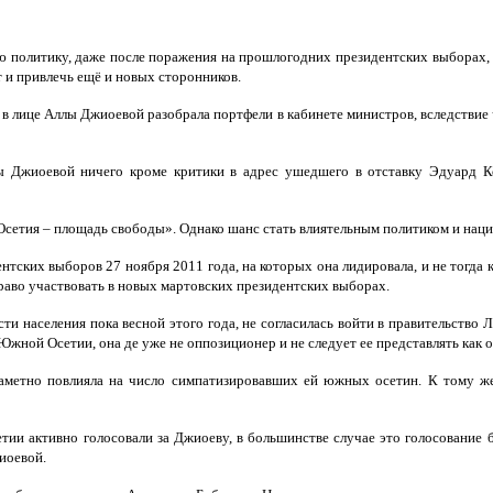
 политику, даже после поражения на прошлогодних президентских выборах, 
и привлечь ещё и новых сторонников.
в лице Аллы Джиоевой разобрала портфели в кабинете министров, вследствие 
ы Джиоевой ничего кроме критики в адрес ушедшего в отставку Эдуард К
Осетия – площадь свободы». Однако шанс стать влиятельным политиком и наци
нтских выборов 27 ноября 2011 года, на которых она лидировала, и не тогда 
право участвовать в новых мартовских президентских выборах.
и населения пока весной этого года, не согласилась войти в правительство 
ной Осетии, она де уже не оппозиционер и не следует ее представлять как 
аметно повлияла на число симпатизировавших ей южных осетин. К тому же 
и активно голосовали за Джиоеву, в большинстве случае это голосование б
иоевой.