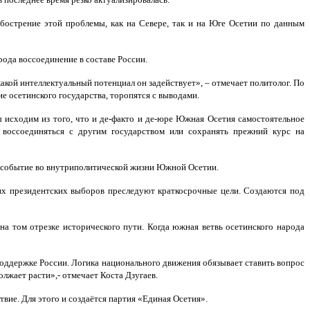
бострение этой проблемы, как на Севере, так и на Юге Осетии по данным
ода воссоединение в составе России.
акой интеллектуальный потенциал он задействует», – отмечает политолог. По
е осетинского государства, торопятся с выводами.
 исходим из того, что и де-факто и де-юре Южная Осетия самостоятельное
 воссоединяться с другим государством или сохранять прежний курс на
е событие во внутриполитической жизни Южной Осетии.
их президентских выборов преследуют краткосрочные цели. Создаются под
а том отрезке исторического пути. Когда южная ветвь осетинского народа
поддержке России. Логика национального движения обязывает ставить вопрос
жает расти»,- отмечает Коста Дзугаев.
вие. Для этого и создаётся партия «Единая Осетия».