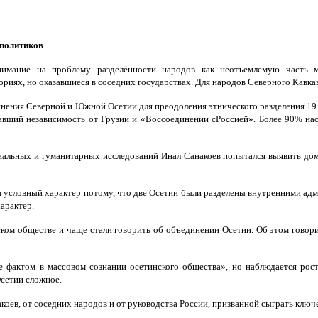
 политиков
имание на проблему разделённости народов как неотъемлемую часть м
х, но оказавшиеся в соседних государствах. Для народов Северного Кавказа 
нения Северной и Южной Осетии для преодоления этнического разделения.19 
авший независимость от Грузии и «Воссоединении сРоссией». Более 90% нас
циальных и гуманитарных исследований Инал Санакоев попытался выявить до
ла условный характер потому, что две Осетии были разделены внутренними ад
арактер.
нском обществе и чаще стали говорить об объединении Осетии. Об этом гово
е фактом в массовом сознании осетинского общества», но наблюдается рос
сетии сложное.
накоев, от соседних народов и от руководства России, призванной сыграть кл