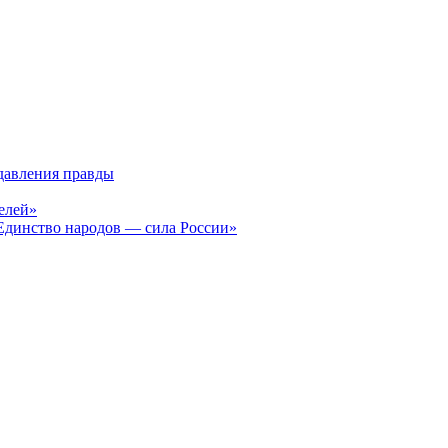
давления правды
елей»
Единство народов — сила России»