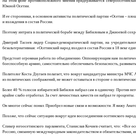
На этом фоне противоположного мнения придерживается североосетинская
Южной Осетии.
И ее сторонники, в основном активисты политической партии «Осетия – п
и вхождения в состав России.
Поэтому интрига в политической борьбе между Бибиловым и Джиоевой сохраня
Дмитрий Тасоев лидер Социал-демократической партии, на учредительно
безальтернативная: «Осетинский народ входил в состав России в 18 веке е
Предстоит огромная работа по объединению. Оппонирующим нам политически
боеспособную армию, самостоятельно обеспечивать безопасность, развивать 
Политолог Коста Дзугаев полагает, что вокруг кандидатуры министра МЧС 
из политических соображений, не может оставаться в стороне о политически
Более 40 % голосов избирателей Бибилов набрал сам в одиночку. Против н
крайне слабо отработал. За счет личностных качеств он набрал те проценты.
Он многое сейчас понял. Приобрел новые связи и возможности. Я вижу Анат
Похоже, что сейчас ситуацию вокруг идеи воссоединения осетинского народа
Спикер югоосетинского парламента, Станислав Кочиев считает, что: «Все о
Россию, связанную международным законодательством и обязательствами, ин