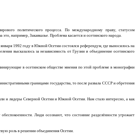
ирового политического процесса. По международному праву, статусом
это, например, Закавказье. Проблема касается и осетинского народа.
января 1992 году в Южной Осетии состоялся референдум, где выносилось на
еления высказалось за независимость от Грузии и объединение осетинского
минирующие в осетинском обществе мнения по этой проблеме в монографии
министративными границами государства, то после развала СССР и обретения
рили и лидеры Северной Осетии и Южной Осетии. Нам стало интересно, а как
т обеспокоенности. Люди осознают, что состояние разделённости угрожает
ючевую роль в решении объединения Осетии.