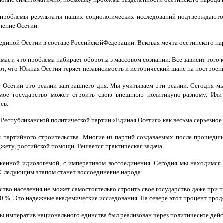
й проблемы результаты наших социологических исследований подтверждаюто
нение Осетии.
единой Осетии в составе РоссийскойФедерации. Вековая мечта осетинского нар
ет, что проблема набирает обороты в массовом сознании. Все зависит того к
т, что Южная Осетия теряет независимость и исторический шанс на построени
Осетии это реалии завтрашнего дня. Мы учитываем эти реалии. Сегодня мы
имое государство может строить свою внешнюю политикупо-разному. Или
ев.
е Республиканской политической партии «Единая Осетия» как весьма серьезно
к партийного строительства. Многие из партий создаваемых после прошедш
жету, российской помощи. Решается практическая задача.
аженной идиологемой, с императивом воссоединения. Сегодня мы находимся н
я. Следующим этапом станет воссоединение народа.
ство населения не может самостоятельно строить свое государство даже при 
% .Это надежные академические исследования. На севере этот процент продол
 императив национального единства был реализован через политическое дейст