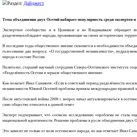
Раздел:
Дайджест
Тема объединения двух Осетий набирает популярность среди экспертов и
Экспертное сообщество и в Цхинвале и во Владикавказе обращает вн
разделенныхобладают народы, проживающие на своих исторических территория
В последние годы общественное мнение склоняется к необходимости объеди
голосование два вопроса: «О государственной независимости», подразумев
народа в составе России.
Политолог, старший научный сотрудник Северо-Осетинского института со
«Разделённость Осетии в зеркале общественного мнения».
Как полагает Инал Санакоев: «Если в советский период разделённость носи
независимости Южной Осетией проблема приняла международно-правовой х
После августовской войны 2008 г. вопрос начал актуализироваться в осети
само общество относится к данной теме».
Эксперт подчеркивает, что согласно исследованию «проблема не стала ещ
национальной идентичности. Решение проблемы в русле объединения двух О
Это зависит не только от воли осетинского народа, но как отмечает Инал Са