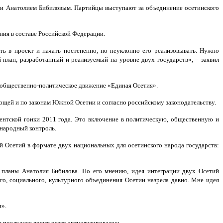
и Анатолием Бибиловым. Партийцы выступают за объединение осетинского
ния в составе Российской Федерации.
 в проект и начать постепенно, но неуклонно его реализовывать. Нужно
план, разработанный и реализуемый на уровне двух государств», – заявил
е общественно-политическое движение «Единая Осетия».
щей и по законам Южной Осетии и согласно российскому законодательству.
ентской гонки 2011 года. Это включение в политическую, общественную и
 народный контроль.
Осетий в формате двух национальных для осетинского народа государств:
 планы Анатолия Бибилова. По его мнению, идея интеграции двух Осетий
о, социального, культурного объединения Осетии назрела давно. Мне идея
и».
 последнее время резко актуализировалась.