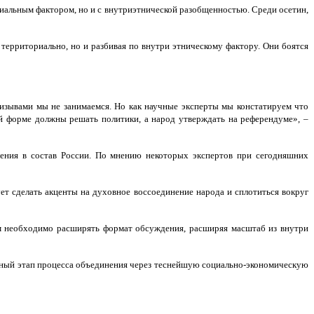
ориальным фактором, но и с внутриэтнической разобщенностью. Среди осетин,
территориально, но и разбивая по внутри этническому фактору. Они боятся
ризывами мы не занимаемся. Но как научные эксперты мы констатируем что
ой форме должны решать политики, а народ утверждать на референдуме», –
ния в состав России. По мнению некоторых экспертов при сегодняшних
т сделать акценты на духовное воссоединение народа и сплотиться вокруг
нам необходимо расширять формат обсуждения, расширяя масштаб из внутри
ьный этап процесса объединения через теснейшую социально-экономическую