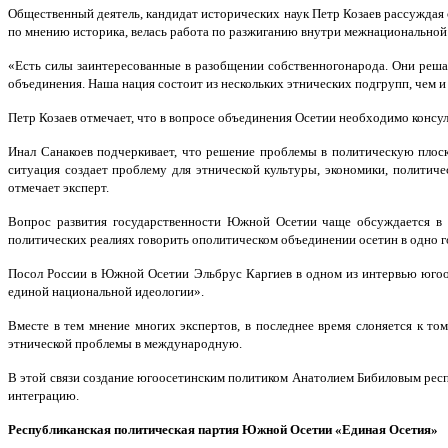
Общественный деятель, кандидат исторических наук Петр Козаев рассуждая о
по мнению историка, велась работа по разжиганию внутри межнациональной
«Есть силы заинтересованные в разобщении собственногонарода. Они решаю
объединения. Наша нация состоит из нескольких этнических подгрупп, чем 
Петр Козаев отмечает, что в вопросе объединения Осетии необходимо конс
Инал Санакоев подчеркивает, что решение проблемы в политическую плоск
ситуация создает проблему для этнической культуры, экономики, политич
отмечает эксперт.
Вопрос развития государственности Южной Осетии чаще обсуждается в
политических реалиях говорить ополитическом объединении осетин в одно 
Посол России в Южной Осетии Эльбрус Каргиев в одном из интервью югоос
единой национальной идеологии».
Вместе в тем мнение многих экспертов, в последнее время слоняется к т
этнической проблемы в международную.
В этой связи создание югоосетинским политиком Анатолием Бибиловым рес
интеграцию.
Республиканская политическая партия Южной Осетии «Единая Осетия»