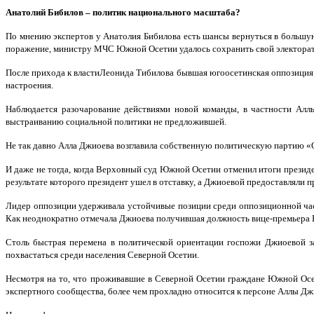
Анатолий Бибилов – политик национального масштаба?
По мнению экспертов у Анатолия Бибилова есть шансы вернуться в большую
поражение, министру МЧС Южной Осетии удалось сохранить свой электорат 
После прихода к властиЛеонида Тибилова бывшая югоосетинская оппозиция 
настроения.
Наблюдается разочарование действиями новой команды, в частности Алл
выстраиванию социальной политики не предложившей.
Не так давно Алла Джиоева возглавила собственную политическую партию «
И даже не тогда, когда Верховный суд Южной Осетии отменил итоги президе
результате которого президент ушел в отставку, а Джиоевой предоставляли 
Лидер оппозиции удерживала устойчивые позиции среди оппозиционной част
Как неоднократно отмечала Джиоева получившая должность вице-премьера Юж
Столь быстрая перемена в политической ориентации госпожи Джиоевой з
похвастаться среди населения Северной Осетии.
Несмотря на то, что проживавшие в Северной Осетии граждане Южной Осети
экспертного сообщества, более чем прохладно относится к персоне Аллы Дж