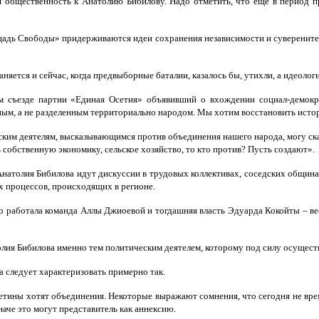
 общественность к Анатолию Бибилову. Надо отметить, что еще в период 
лощадь Свободы» придерживаются идеи сохранения независимости и суверенит
ется и сейчас, когда предвыборные баталии, казалось бы, утихли, а идеолог
м съезде партии «Единая Осетия» объявивший о вхождении социал-демокра
диным, а не разделенным территориально народом. Мы хотим восстановить ист
м деятелям, высказывающимся против объединения нашего народа, могу сказа
собственную экономику, сельское хозяйство, то кто против? Пусть создают».
Анатолия Бибилова идут дискуссии в трудовых коллективах, соседских община
х процессов, происходящих в регионе.
его работала команда Аллы Джиоевой и тогдашняя власть Эдуарда Кокойты – 
олия Бибилова именно тем политическим деятелем, которому под силу осуществ
 следует характеризовать примерно так.
сетины хотят объединения. Некоторые выражают сомнения, что сегодня не вре
аче это могут представитель как аннексию.