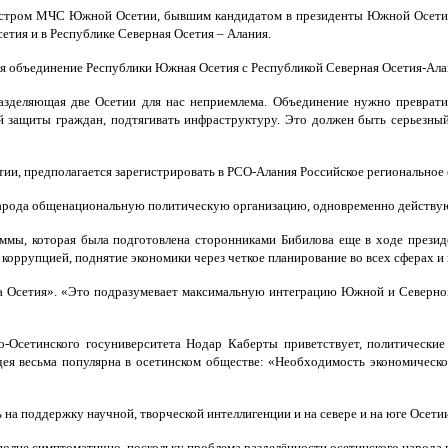
нистром МЧС Южной Осетии, бывшим кандидатом в президенты Южной Осети
етия и в Республике Северная Осетия – Алания.
тся объединение Республики Южная Осетия с Республикой Северная Осетия-Ала
зделяющая две Осетии для нас неприемлема. Объединение нужно превратить
й защиты граждан, подтягивать инфраструктуру. Это должен быть серьезный 
тии, предполагается зарегистрировать в РСО-Алания Российское регионально
народа общенациональную политическую организацию, одновременно действую
ммы, которая была подготовлена сторонниками Бибилова еще в ходе презид
оррупцией, поднятие экономики через четкое планирование во всех сферах и
а Осетия». «Это подразумевает максимальную интеграцию Южной и Северной 
-Осетинского госуниверситета Нодар Каберты приветствует, политические
дея весьма популярна в осетинском обществе: «Необходимость экономическог
 на поддержку научной, творческой интеллигенции и на севере и на юге Осети
полне симптоматично, поскольку проблема разделённости осетинского народа в