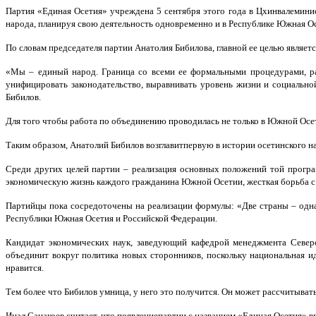
Партия «Единая Осетия» учреждена 5 сентября этого года в Цхинвалеми
народа, планируя свою деятельность одновременно и в Республике Южная Ос
По словам председателя партии Анатолия Бибилова, главной ее целью являе
«Мы – единый народ. Граница со всеми ее формальными процедурами, ра
унифицировать законодательство, выравнивать уровень жизни и социально
Бибилов.
Для того чтобы работа по объединению проводилась не только в Южной Осе
Таким образом, Анатолий Бибилов возглавитпервую в истории осетинского 
Среди других целей партии – реализация основных положений той програ
экономическую жизнь каждого гражданина Южной Осетии, жесткая борьба с к
Партийцы пока сосредоточены на реализации формулы: «Две страны – одн
Республики Южная Осетия и Российской Федерации.
Кандидат экономических наук, заведующий кафедрой менеджмента Северо
объединит вокруг политика новых сторонников, поскольку национальная и
нравится.
Тем более что Бибилов умница, у него это получится. Он может рассчитывать
Инал Санакоев считает, что появлениепартии с названием «Единая Осетия» в