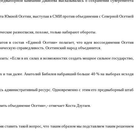
предвыборной кампании Джиоева высказывалась о сохранении суверенитета
ета Южной Осетии, выступая в СМИ против объединения с Северной Осетией
ические разногласия, похоже, только набирают обороты.
тов в состав «Единой Осетии» полагает, что идея воссоединения Осетия
орическую справедливость. Осетинский народ объединится.
ть: «Если в их силах и возможностях создать мощное сильное государство,
х и так далее. Анатолий Бибилов набравший больше 40 % на выборах исходя
весь административный ресурс. Одновременно с этим его предвыборный штаб
ить объединение Осетии»,- отмечает Коста Дзугаев.
мя ставить такой вопрос, что таким образом мы подставляем таким решением