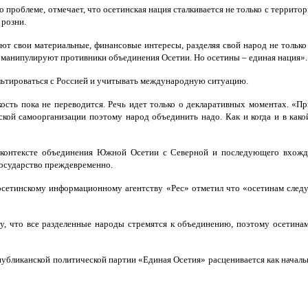
 проблеме, отмечает, что осетинская нация сталкивается не только с террит
 розни.
т свои материальные, финансовые интересы, разделяя свой народ не только 
и манипулируют противники объединения Осетии. Но осетины – единая нация».
ультироваться с Россией и учитывать международную ситуацию.
ость пока не переводится. Речь идет только о декларативных моментах. «П
еской самоорганизации поэтому народ объединить надо. Как и когда и в как
 контексте объединения Южной Осетии с Северной и последующего вхожде
государство преждевременно.
етинскому информационному агентству «Рес» отметил что «осетинам следуе
ому, что все разделенные народы стремятся к объединению, поэтому осети
публиканской политической партии «Единая Осетия» расценивается как начал