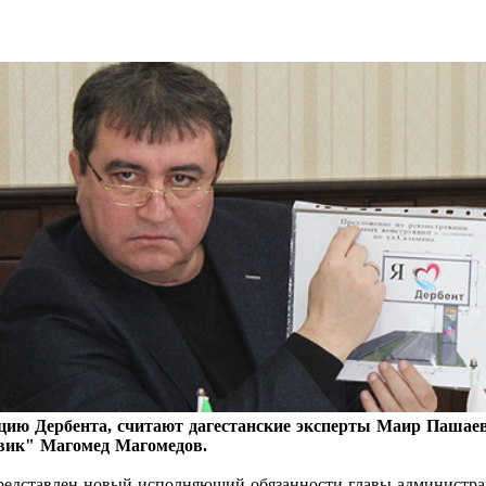
ию Дербента, считают дагестанские эксперты Маир Пашаев и
овик" Магомед Магомедов.
 представлен новый исполняющий обязанности главы администр