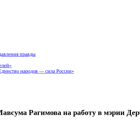
давления правды
елей»
Единство народов — сила России»
авсума Рагимова на работу в мэрии Дер