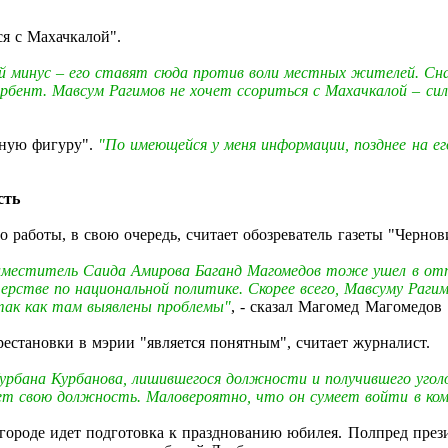
я с Махачкалой".
шой минус – его ставят сюда против воли местных жителей. Сн
рбент. Мавсум Рагимов не хочет ссориться с Махачкалой – сил
чную фигуру".
"По имеющейся у меня информации, позднее на 
сть
о работы, в свою очередь, считает обозреватель газеты "Черно
 заместитель Саида Амирова Баганд Магомедов тоже ушел в от
стерстве по национальной политике. Скорее всего, Мавсуму Раг
ак как там выявлены проблемы"
, - сказал Магомед Магомедов
рестановки в мэрии "является понятным", считает журналист.
урбана Курбанова, лишившегося должности и получившего уголо
инет свою должность. Маловероятно, что он сумеет войти в ко
и в городе идет подготовка к празднованию юбилея. Полпред п