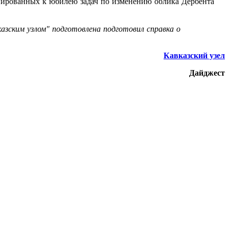
анированных к юбилею задач по изменению облика Дербента
азским узлом" подготовлена подготовил справка о
Кавказский узел
Дайджест