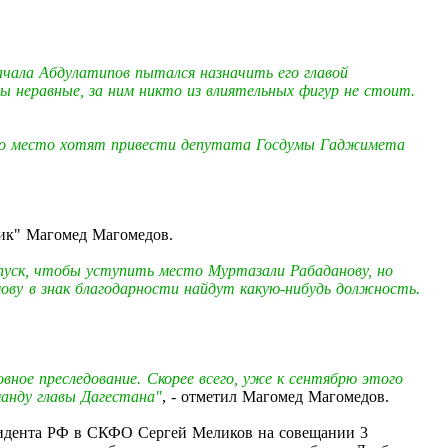
ачала Абдулатипов пытался назначить его главой
ы неравные, за ним никто из влиятельных фигур не стоит.
его место хотят привести депутата Госдумы Гаджимета
вик"
Магомед Магомедов
.
пуск, чтобы уступить место Муртазали Рабаданову, но
имову в знак благодарности найдут какую-нибудь должность.
вное преследование. Скорее всего, уже к сентябрю этого
манду главы Дагестана"
, - отметил Магомед Магомедов.
резидента РФ в СКФО Сергей Меликов на совещании 3