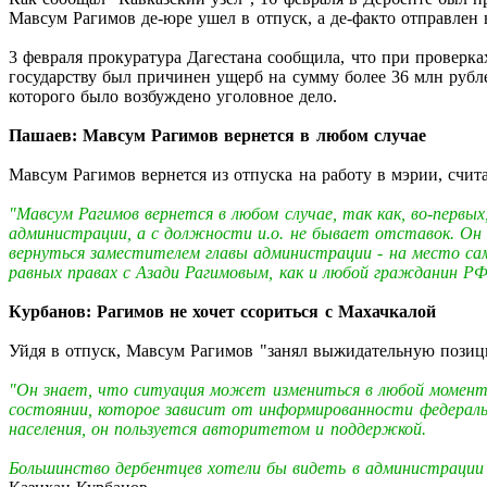
Мавсум Рагимов де-юре ушел в отпуск, а де-факто отправлен в
3 февраля прокуратура Дагестана сообщила, что при проверк
государству был причинен ущерб на сумму более 36 млн рубл
которого было возбуждено уголовное дело.
Пашаев: Мавсум Рагимов вернется в любом случае
Мавсум Рагимов вернется из отпуска на работу в мэрии, сч
"Мавсум Рагимов вернется в любом случае, так как, во-первы
администрации, а с должности и.о. не бывает отставок. Он
вернуться заместителем главы администрации - на место са
равных правах с Азади Рагимовым, как и любой гражданин Р
Курбанов: Рагимов не хочет ссориться с Махачкалой
Уйдя в отпуск, Мавсум Рагимов "занял выжидательную позиц
"Он знает, что ситуация может измениться в любой момент,
состоянии, которое зависит от информированности федеральн
населения, он пользуется авторитетом и поддержкой.
Большинство дербентцев хотели бы видеть в администрации е