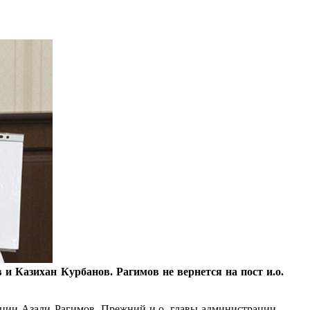
 Казихан Курбанов. Рагимов не вернется на пост и.о.
ации Азади Рагимов. Прежний и.о. главы администрации