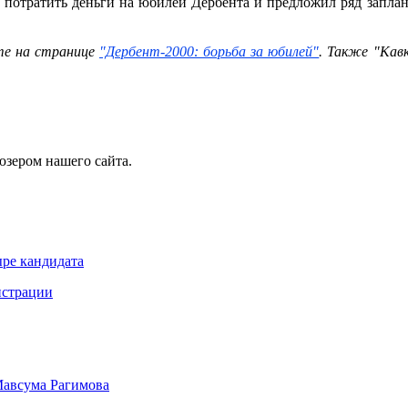
о потратить деньги на юбилей Дербента и предложил ряд запл
нте на странице
"Дербент-2000: борьба за юбилей"
. Также "Кавк
юзером нашего сайта.
ре кандидата
истрации
Мавсума Рагимова