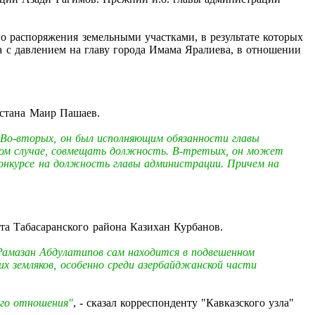
о распоряжения земельными участками, в результате которых
а с давлением на главу города Имама Яралиева, в отношении
естана
Маир Пашаев
.
. Во-вторых, он был исполняющим обязанности главы
нном случае, совмещать должность. В-третьих, он может
онкурсе на должность главы администрации. Причем на
та Табасаранского района
Казихан Курбанов
.
Рамазан Абдулатипов сам находится в подвешенном
их земляков, особенно среди азербайджанской части
ого отношения"
, - сказал корреспонденту "Кавказского узла"