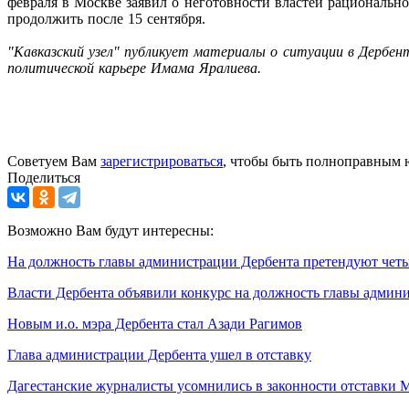
февраля в Москве заявил о неготовности властей рациональн
продолжить после 15 сентября.
"Кавказский узел" публикует материалы о ситуации в Дербе
политической карьере Имама Яралиева.
Советуем Вам
зарегистрироваться
, чтобы быть полноправным 
Поделиться
Возможно Вам будут интересны:
На должность главы администрации Дербента претендуют четы
Власти Дербента объявили конкурс на должность главы админ
Новым и.о. мэра Дербента стал Азади Рагимов
Глава администрации Дербента ушел в отставку
Дагестанские журналисты усомнились в законности отставки 