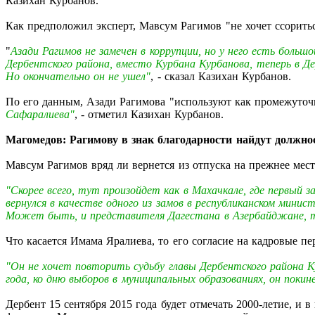
Казихан Курбанов.
Как предположил эксперт, Мавсум Рагимов "не хочет ссоритьс
"
Азади Рагимов не замечен в коррупции, но у него есть боль
Дербентского района, вместо Курбана Курбанова, теперь в Де
Но окончательно он не ушел"
, - сказал Казихан Курбанов.
По его данным, Азади Рагимова "используют как промежуто
Сафаралиева"
, - отметил Казихан Курбанов.
Магомедов: Рагимову в знак благодарности найдут должно
Мавсум Рагимов вряд ли вернется из отпуска на прежнее мест
"Скорее всего, тут произойдет как в Махачкале, где первый
вернулся в качестве одного из замов в республиканском мини
Может быть, и представителя Дагестана в Азербайджане, т
Что касается Имама Яралиева, то его согласие на кадровые пе
"Он не хочет повторить судьбу главы Дербентского района К
года, ко дню выборов в муниципальных образованиях, он пок
Дербент 15 сентября 2015 года будет отмечать 2000-летие, 