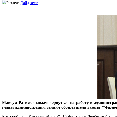
Раздел:
Дайджест
Мавсум Рагимов может вернуться на работу в администрац
главы администрации, заявил обозреватель газеты "Черн
Как сообщал "Кавказский узел", 16 февраля в Дербенте был