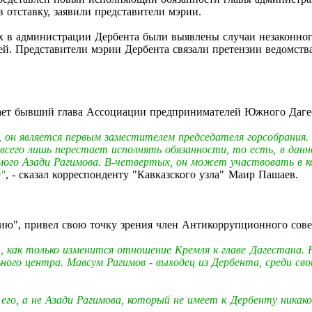
 отставку, заявили представители мэрии.
ах в администрации Дербента были выявлены случаи незаконног
ей. Представители мэрии Дербента связали претензии ведомств
итает бывший глава Ассоциации предпринимателей Южного Даг
х, он является первым заместителем председателя горсобрания
 всего лишь перестает исполнять обязанности, то есть, в да
мого Азади Рагимова. В-четвертых, он может участвовать в к
Ф"
, - сказал корреспонденту "Кавказского узла" Маир Пашаев.
ию", привел свою точку зрения член Антикоррупционного сове
 как только изменится отношение Кремля к главе Дагестана. 
ого центра. Мавсум Рагимов - выходец из Дербента, среди сво
го, а не Азади Рагимова, который не имеет к Дербенту никак