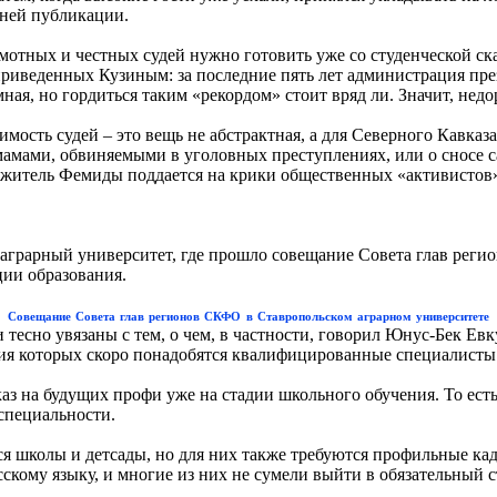
шней публикации.
отных и честных судей нужно готовить уже со студенческой скам
, приведенных Кузиным: за последние пять лет администрация п
ая, но гордиться таким «рекордом» стоит вряд ли. Значит, недо
ость судей – это вещь не абстрактная, а для Северного Кавказа
мамами, обвиняемыми в уголовных преступлениях, или о сносе с
лужитель Фемиды поддается на крики общественных «активистов»
аграрный университет, где прошло совещание Совета глав регио
ии образования.
Совещание Совета глав регионов СКФО в Ставропольском аграрном университете
и тесно увязаны с тем, о чем, в частности, говорил Юнус-Бек Е
ия которых скоро понадобятся квалифицированные специалисты
з на будущих профи уже на стадии школьного обучения. То ест
специальности.
я школы и детсады, но для них также требуются профильные кад
кому языку, и многие из них не сумели выйти в обязательный ст