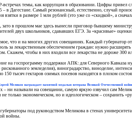
P-встречах темы, как коррупция в образовании. Цифры привел с
 75 – в Дагестане. Самый резонансный, естественно, случай про
зятки в размере 1 млн рублей (это уже со «скидкой», а сначал
о, зато в прошлом мае здесь вынесли приговор бывшему министр
дителей двух школьников, сдававших ЕГЭ. За «красивые» оценки,
амое, что и на многих других совещаниях. Каждый губернатор от
троль за лекарственным обеспечением граждан: нужно расширять 
ом. Скажем, чтобы в них входили все лекарства не дороже 300 и
ие на госпрограмму поддержки АПК: для Северного Кавказа нуж
е рискованного земледелия), виноградарство, виноделие, интенс
о 150 тысяч гектаров озимых посевов находятся в плохом состоя
ергей Меликов награждает памятной медалью ветерана Великой Отечественной вой
х – ни называли на совещании, самую яркую озвучил сам Мелик
е только экономическом, но и идеологическом – сохранить «рус
губернаторы под руководством Меликова в стенах университета
ой войны.