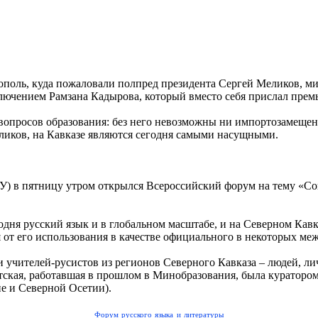
ополь, куда пожаловали полпред президента Сергей Меликов, м
сключением Рамзана Кадырова, который вместо себя прислал прем
опросов образования: без него невозможны ни импортозамещени
Меликов, на Кавказе являются сегодня самыми насущными.
У) в пятницу утром открылся Всероссийский форум на тему «Со
одня русский язык и в глобальном масштабе, и на Северном Кавк
я от его использования в качестве официального в некоторых м
и учителей-русистов из регионов Северного Кавказа – людей, 
тская, работавшая в прошлом в Минобразования, была кураторо
не и Северной Осетии).
Форум русского языка и литературы