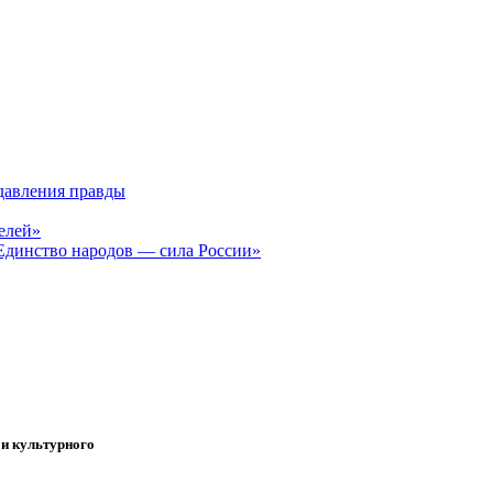
давления правды
елей»
Единство народов — сила России»
 и культурного