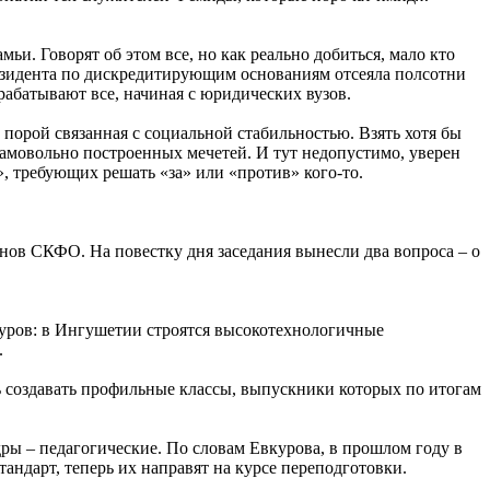
ьи. Говорят об этом все, но как реально добиться, мало кто
резидента по дискредитирующим основаниям отсеяла полсотни
рабатывают все, начиная с юридических вузов.
 порой связанная с социальной стабильностью. Взять хотя бы
амовольно построенных мечетей. И тут недопустимо, уверен
, требующих решать «за» или «против» кого-то.
нов СКФО. На повестку дня заседания вынесли два вопроса – о
вкуров: в Ингушетии строятся высокотехнологичные
.
ь создавать профильные классы, выпускники которых по итогам
ры – педагогические. По словам Евкурова, в прошлом году в
андарт, теперь их направят на курсе переподготовки.