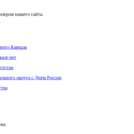
юзером нашего сайта.
ного Кавказа
азе нет
гестан
ального округа с Днем России
стра
ны.