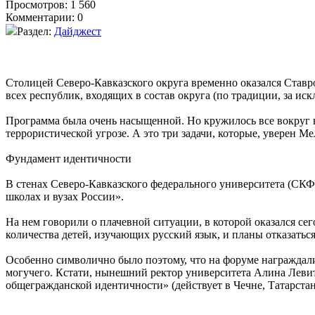
Просмотров: 1 560
Комментарии: 0
Раздел:
Дайджест
Столицей Северо-Кавказского округа временно оказался Ставр
всех республик, входящих в состав округа (по традиции, за и
Программа была очень насыщенной. Но кружилось все вокруг в
террористической угрозе. А это три задачи, которые, уверен 
Фундамент идентичности
В стенах Северо-Кавказского федерального университета (СКФ
школах и вузах России».
На нем говорили о плачевной ситуации, в которой оказался сег
количества детей, изучающих русский язык, и планы отказатьс
Особенно символично было поэтому, что на форуме награждал
могучего. Кстати, нынешний ректор университета Алина Леви
общегражданской идентичности» (действует в Чечне, Татарста