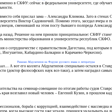
менно в СКФУ: сейчас в федеральном университете, где обучает
ьности.
вместо себя прислал зама – Александра Климова. Зато в стенах
иверситета Виктор Садовничий. Помимо этого, заседал вчера и 
 Кузнецов, сменивший на этом посту бывшего полпреда Александ
ода назад. Решение на нем приняли принципиальное: СКФУ станет
ать министерства образования и университеты республик СКФО.
ия о сотрудничестве с правительством Дагестана, под которым 
, Ингушетии, Кабардино-Балкарии и Карачаево-Черкесии).
Рамазан Абдулатипов на Форуме русского языка и литературы
хал… А вот его коллега Абдулатипов специально остался в Став
и (доктор философских наук все-таки), а затем наградил самы
вительства на семинар-совещание по итогам работы судов Ставр
ть края возглавил новый человек – Евгений Кузин, в прошлом к
фессионалов, борьба с коррупцией, взаимодействие с массмедиа 
 затем, когда высокие гости уже уехали, принялся укладывать н