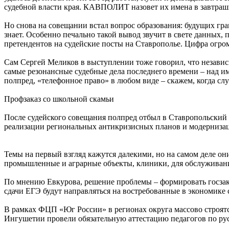
судебной власти края. КАВПОЛИТ назовет их имена в завтра
Но снова на совещании встал вопрос образования: будущих грам
знает. Особенно печально такой вывод звучит в свете данных
претендентов на судейские посты на Ставрополье. Цифра огромн
Сам Сергей Меликов в выступлении тоже говорил, что независим
самые резонансные судебные дела последнего времени – над и
полпред, «телефонное право» в любом виде – скажем, когда с
Профзаказ со школьной скамьи
После судейского совещания полпред отбыл в Ставропольский 
реализации региональных антикризисных планов и модернизац
Темы на первый взгляд кажутся далекими, но на самом деле он
промышленные и аграрные объекты, клиники, для обслуживан
По мнению Евкурова, решение проблемы – формировать госзака
сдачи ЕГЭ будут направляться на востребованные в экономике 
В рамках ФЦП «Юг России» в регионах округа массово строятс
Ингушетии провели обязательную аттестацию педагогов по русс