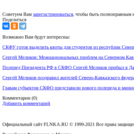
Советуем Вам
зарегистрироваться
, чтобы быть полноправным 
Поделиться
Возможно Вам будут интересны:
СКФУ готов выделить квоты для студентов из республик Север
Сергей Меликов: Межнациональных проблем на Северном Кавк
Полпред Президента РФ в СКФО Сергей Меликов прибыл в Да
Сергей Меликов поздравил жителей Северо-Кавказского федер
Главам субъектов СКФО представили нового полпреда и мини
Комментарии
(0)
Добавить комментарий
Официальный сайт FLNKA.RU © 1999-2021 Все права защище