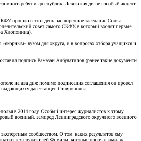
ся много ребят из республик, Левитская делает особый акцент
 СКФУ прошло в этот день расширенное заседание Союза
попечительский совет самого СКФУ, в который входят первые
ра Хлопонина).
 «якорным» вузом для округа, и в вопросах отбора учащихся и
поставил подпись Рамазан Адбулатипов (ранее такие документы
рополе на два дня: помимо подписания соглашения он провел
х выдающихся дагестанцев Ставрополья.
ополья в 2014 году. Особый интерес журналистов к этому
адровый военный, зампред Ленинградского окружного военного
и экспертным сообществом. О том, каких результатов ему
а лопатки тех служителей Фемиды, которые порочат имидж