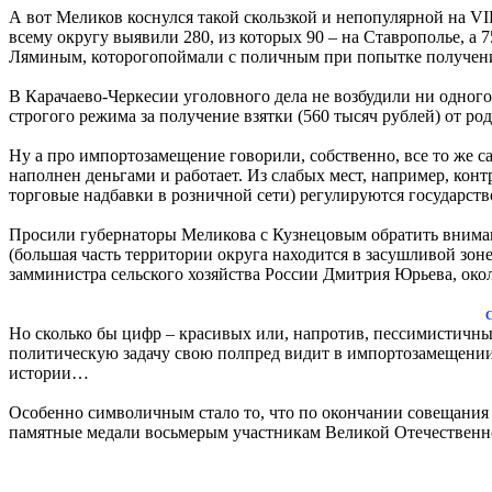
А вот Меликов коснулся такой скользкой и непопулярной на VI
всему округу выявили 280, из которых 90 – на Ставрополье, а
Ляминым, которогопоймали с поличным при попытке получения в
В Карачаево-Черкесии уголовного дела не возбудили ни одног
строгого режима за получение взятки (560 тысяч рублей) от ро
Ну а про импортозамещение говорили, собственно, все то же с
наполнен деньгами и работает. Из слабых мест, например, кон
торговые надбавки в розничной сети) регулируются государств
Просили губернаторы Меликова с Кузнецовым обратить вниман
(большая часть территории округа находится в засушливой зон
замминистра сельского хозяйства России Дмитрия Юрьева, окол
С
Но сколько бы цифр – красивых или, напротив, пессимистичны
политическую задачу свою полпред видит в импортозамещении н
истории…
Особенно символичным стало то, что по окончании совещания 
памятные медали восьмерым участникам Великой Отечественн