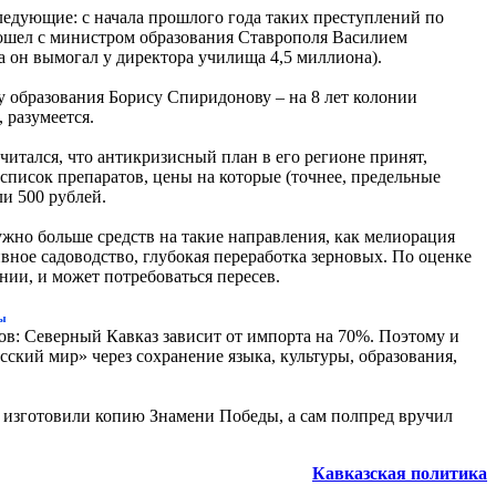
ледующие: с начала прошлого года таких преступлений по
изошел с министром образования Ставрополя Василием
а он вымогал у директора училища 4,5 миллиона).
у образования Борису Спиридонову – на 8 лет колонии
 разумеется.
читался, что антикризисный план в его регионе принят,
список препаратов, цены на которые (точнее, предельные
ли 500 рублей.
но больше средств на такие направления, как мелиорация
ивное садоводство, глубокая переработка зерновых. По оценке
нии, и может потребоваться пересев.
ны
ов: Северный Кавказ зависит от импорта на 70%. Поэтому и
ский мир» через сохранение языка, культуры, образования,
 изготовили копию Знамени Победы, а сам полпред вручил
Кавказская политика