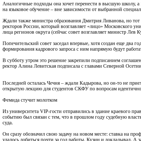
Аналогичные подходы она хочет перенести в высшую школу, а и
на языковое обучение – вне зависимости от выбранной специал
Ждали также министра образования Дмитрия Ливанова, но тот 
ректоров России, который возглавляет «лицо» Московского ун
лица регионов округа (сейчас совет возглавляет министр Лев
Попечительский совет заседал впервые, хотя создан еще два г
формирования кадрового запроса с ним напрямую будут работ
В субботу утром это решение закрепили подписанием соглашен
ректор Алина Левитская подписала с главами Северной Осетии
Последней осталась Чечня – ждали Кадырова, но он-то не прие
открытую лекцию для студентов СКФУ по вопросам идентичност
Фемида стучит молотком
Из университета VIP-гости отправились в здание краевого пра
событию был связан с тем, что в прошлом году судебную влас
суда.
Он сразу обозначил свою задачу на новом месте: ставка на про
удалось добиться почти за год работы, Кузин и докладывал. А