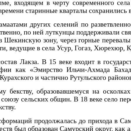
ме, входящем в черту современного села 
времени старинные кварталы сохранились в
маатами других селений по разветвленной
твенно, по ней луткунцы поддерживали свя
в Шекинскую зону, через горные перевалы 
и, ведущие в села Усур, Гогаз, Хюрехюр, К
состав Лакза. В 15 веке входит в государ
афии как «Эмирство Ильчи-Ахмада Бахад
урахского и частично Рутульского районов
у бекству, образовавшемуся на осколках
союзу сельских общин. В 18 веке село пер
кству.
сформаций продолжалась до прихода в Сам
ществ был образован Самурский округ, как