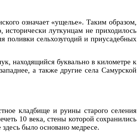
нского означает «ущелье». Таким образом,
о, исторически луткунцам не приходилось
для поливки сельхозугодий и приусадебных
ук, находящийся буквально в километре к
западнее, а также другие села Самурской
естное кладбище и руины старого селения
четь 10 века, стены которой сохранились
 здесь было основано медресе.