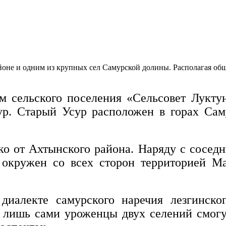
йоне и одним из крупных сел Самурской долины. Располагая о
м сельского поселения «Сельсовет Луктун
р. Старый Усур расположен в горах Сам
ко от Ахтынского района. Наряду с сосед
 окружен со всех сторон территорией Ма
диалекте самурского наречия лезгинск
, лишь сами уроженцы двух селений смогу