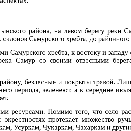
аспектах.
ынского района, на левом берегу реки С
склонов Самурского хребта, до районного 
и Самурского хребта, к востоку и западу о
река Самур со своими отвесными берега
району, безлесные и покрыты травой. Ли
его периода, зеленеют, а к середине июля
ет.
ми ресурсами. Помимо того, что село рас
и окрестностях протекает множество руч
кам, Усуркам, Чукаркам, Чахаркам и други