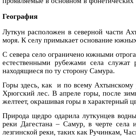
проявляемые в основном в фонетических 
География
Луткун расположен в северной части Ахт
моря. К селу примыкает основание южных 
С севера село ограничено южными отрогам
естественными рубежами села служат 
находящиеся по ту сторону Самура.
Горы здесь, как и по всему Ахтынскому 
Хрюгский лес. В апреле горы, после зимн
желтеет, окрашивая горы в характерный цв
Природа щедро одарила луткунцев водны
реки Дагестана – Самур, в черте села 
лезгинской реки, таких как Ручинкам, Час