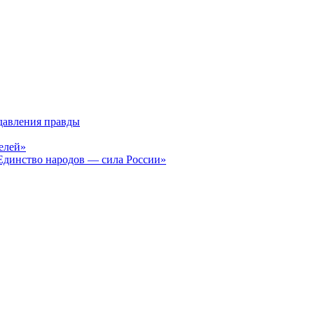
давления правды
елей»
Единство народов — сила России»