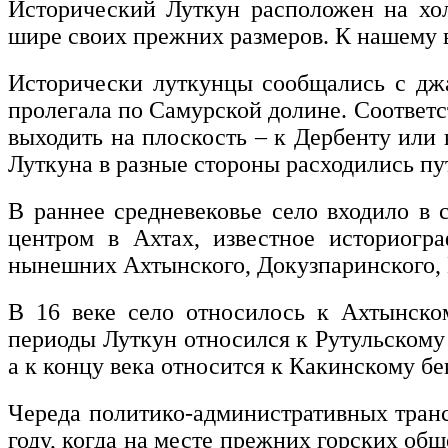
Исторический Луткун расположен на хол
шире своих прежних размеров. К нашему 
Исторически луткунцы сообщались с джа
пролегала по Самурской долине. Соответс
выходить на плоскость – к Дербенту или 
Луткуна в разные стороны расходились пут
В раннее средневековье село входило в 
центром в Ахтах, известное историогр
нынешних Ахтынского, Докузпаринского, К
В 16 веке село относилось к Ахтынском
периоды Луткун относился к Рутульскому 
а к концу века относится к Какинскому бе
Череда политико-административных тран
году, когда на месте прежних горских об