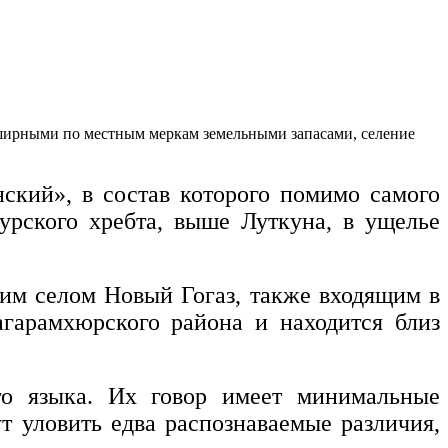
бширными по местным меркам земельными запасами, селение
ский», в состав которого помимо самого
урского хребта, выше Луткуна, в ущелье
ним селом Новый Гогаз, также входящим в
гарамхюрского района и находится близ
ого языка. Их говор имеет минимальные
т уловить едва распознаваемые различия,