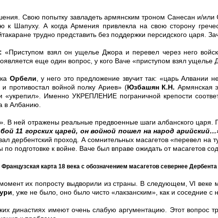
шения. Свою попытку завладеть армянским троном Санесан и/или 
 к Шапуху. А когда Армения привлекла на свою сторону гречес
айтакаране трудно представить без поддержки персидского царя. 
:
«Приступом взял он ущелье Джора и перевел через него войск
Появляется еще один вопрос, у кого Ваче «приступом взял ущелье
ика
Орбели
, у него это предложение звучит так: «царь Алвании н
 и противостал войной полку Ариев» (
Юзбашян К.Н.
Армянская э
ии «укрепил». Именно УКРЕПЛЕНИЕ пограничной крепости соотве
а в Албанию.
». В ней отражены реальные предвоенные шаги албанского царя. 
обой 11 горских царей, он войной пошел на народ арийский…
ровал дербентский проход. А сомнительных масагетов «перевел на т
ры по подготовке к войне. Ваче был вправе ожидать от масагетов с
Французская карта 18 века с обозначением масагетов севернее Дербента
й момент их попросту выдворили из страны. В следующем, VI веке
ури
, уже не было, оно было чисто «лакзанским», как и соседние с 
их династиях имеют очень слабую аргументацию. Этот вопрос тр