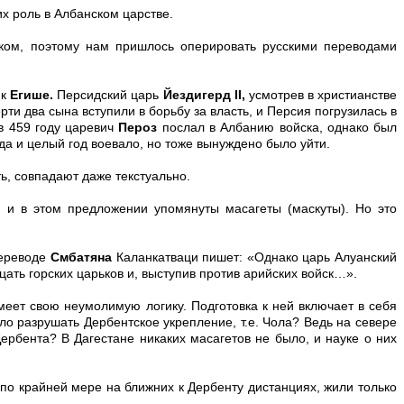
х роль в Албанском царстве.
ком, поэтому нам пришлось оперировать русскими переводами
ик
Егише.
Персидский царь
Йездигерд II,
усмотрев в христианстве
ти два сына вступили в борьбу за власть, и Персия погрузилась в
в 459 году царевич
Пероз
послал в Албанию войска, однако был
да и целый год воевало, но тоже вынуждено было уйти.
ь, совпадают даже текстуально.
, и в этом предложении упомянуты масагеты (маскуты). Но это
переводе
Смбатяна
Каланкатваци пишет: «Однако царь Алуанский
цать горских царьков и, выступив против арийских войск…».
меет свою неумолимую логику. Подготовка к ней включает в себя
о разрушать Дербентское укрепление, т.е. Чола? Ведь на севере
рбента? В Дагестане никаких масагетов не было, и науке о них
 по крайней мере на ближних к Дербенту дистанциях, жили только