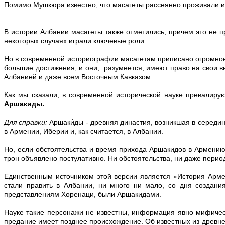
Помимо Мушкюра известно, что масагеты рассеянно проживали и в
В истории Албании масагеты также отметились, причем это не п
некоторых случаях играли ключевые роли.
Но в современной историографии масагетам приписано огромное
большие достижения, и они, разумеется, имеют право на свои в
Албанией и даже всем Восточным Кавказом.
Как мы сказали, в современной исторической науке превалиру
Аршакиды.
Для справки:
Аршаки́ды - древняя династия, возникшая в середин
в Армении, Иберии и, как считается, в Албании.
Но, если обстоятельства и время прихода Аршакидов в Армению
трон объявлено постулативно. Ни обстоятельства, ни даже период
Единственным источником этой версии является «История Арм
стали править в Албании, ни много ни мало, со дня создани
представлениям Хоренаци, были Аршакидами.
Науке такие персонажи не известны, информация явно мифическо
предание имеет позднее происхождение. Об известных из древнерим