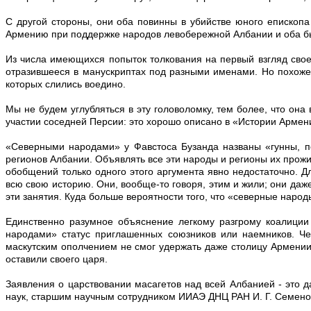
С другой стороны, они оба повинны в убийстве юного епископ
Армению при поддержке народов левобережной Албании и оба бы
Из числа имеющихся попыток толкования на первый взгляд сво
отразившееся в манускриптах под разными именами. Но похоже
которых слились воедино.
Мы не будем углубляться в эту головоломку, тем более, что он
участии соседней Персии: это хорошо описано в «Истории Армен
«Северными народами» у Фавстоса Бузанда названы «гунны, пох
регионов Албании. Объявлять все эти народы и регионы их прож
обобщений только одного этого аргумента явно недостаточно. Д
всю свою историю. Они, вообще-то говоря, этим и жили; они даж
эти занятия. Куда больше вероятности того, что «северные народ
Единственно разумное объяснение легкому разгрому коалиции
народами» статус приглашенных союзников или наемников. Ч
маскутским ополчением не смог удержать даже столицу Армени
оставили своего царя.
Заявления о царствовании масагетов над всей Албанией - это 
наук, старшим научным сотрудником ИИАЭ ДНЦ РАН
И. Г. Семен