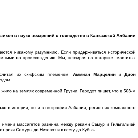
ихся в науке воззрений о господстве в Кавказской Албании
аются никакому разумению. Если придерживаться исторической
емными по происхождению. Мы, невзирая на авторитет маститых
считал их скифским племенем,
Аммиан Марцелин
и
Дион
одом.
жило на землях современной Грузии. Геродот пишет, что в 503-м
ко в истории, но и в географии Албании; регион их компактного
 имени массагетов равнина между реками Самур и Гильгильчай
от реки Самуры до Низават и к весту до Кубы».