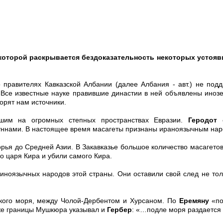
которой раскрывается бездоказательность некоторых устоявш
правителях Кавказской Албании (далее Албания - авт.) не подд
. Все известные науке правившие династии в ней объявлены иноз
орят нам источники.
шим на огромных степных пространствах Евразии.
Геродот
уннами. В настоящее время масагеты признаны ираноязычным нар
ья до Средней Азии. В Закавказье большое количество масагетов 
го царя Кира и убили самого Кира.
ноязычных народов этой страны. Они оставили свой след не толь
кого моря, между Чолой-Дербентом и Хурсаном. По
Еремяну
«по
 же границы Мушкюра указывал и
Гербер
: «…подле моря раздается 