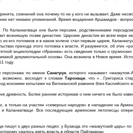
инята, сомнений она почему-то ни у кого не вызывает. Даже несмо
ании нет никаких упоминаний. Время воцарения Аршакидов - вопро
ы
. По Каланкатваци они были персами, родственниками персидск
ает возникшую позже династию. Царские династии во всем мире и
о из его потомков и в каком колене стал первым царем, Каланкату
льствах прихода этого потомка к власти, И разумеется, об этих «
тетной энциклопедии «Ираника» есть сведения только о грузинских
икакой документальной основы. Она возникла в Новое время. Ист
1 году.
 персонажа по имени
Санатрук
, которого называют «мазкутом-
, возможно, восходит к словам
Таронаци
, что «…Григориса ста
под конскими копытами на Ватнианской равнине близ Каспийского 
 ее древность. Более ранним историкам о нем ничего не было изве
х, а только на участии «северных народов» в нападении на Арме
 и Каланкатваци. Все последующие армянские летописцы оперир
и пишут о двух разных людях: у Бузанда это «мазкутский царь» п
которому удалось взять власть в области Пайтакаран.