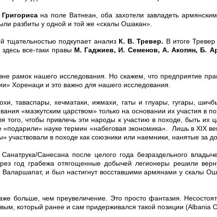
а
Григориса
на поле Ватнеан, оба захотели завладеть армянским
ли разбиты у одной и той же «скалы Ошакан».
ей тщательностью подкупает анализ
К. В. Тревер.
В итоге Тревер 
 здесь все-таки правы
М. Гаджиев, И. Семенов, А. Акопян, Б. 
а вне рамок нашего исследования. Но скажем, что предприятие п
ии» Хоренаци и это важно для нашего исследования.
и, таваспары, хечматаки, ижмахи, гаты и глуары, гугары, шичб
ивания «мазкутским царством» только на основании их участия в п
ля того, чтобы привлечь эти народы к участию в походе, быть и
е «подарили» науке термин «набеговая экономика». Лишь в XIX ве
ы» участвовали в походе как союзники или наемники, нанятые за д
 Санатрука/Санесана после целого года безраздельного владыч
ерез год грабежа отягощенные добычей легионеры решили верну
и Валаршапат, и был настигнут восставшими армянами у скалы Ош
даже больше, чем преувеличение. Это просто фантазия. Несостоят
овым,
который ранее и сам придерживался такой позиции (Albania Ca