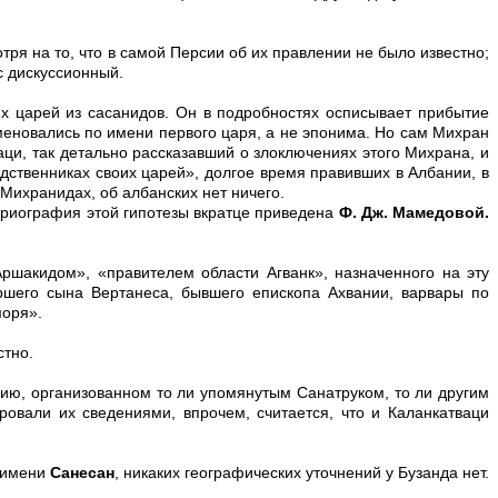
тря на то, что в самой Персии об их правлении не было известно;
с дискуссионный.
их царей из сасанидов. Он в подробностях осписывает прибытие
меновались по имени первого царя, а не эпонима. Но сам Михран
аци, так детально рассказавший о злоключениях этого Михрана, и
родственниках своих царей», долгое время правивших в Албании, в
 Михранидах, об албанских нет ничего.
ориография этой гипотезы вкратце приведена
Ф. Дж. Мамедовой.
Аршакидом», «правителем области Агванк», назначенного на эту
ршего сына Вeртанеса, бывшего епископа Ахвании, варвары по
моря».
стно.
нию, организованном то ли упомянутым Санатруком, то ли другим
овали их сведениями, впрочем, считается, что и Каланкатваци
о имени
Санесан
, никаких географических уточнений у Бузанда нет.