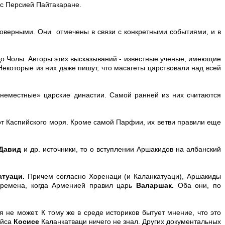
 с Персией Пайтакаране.
стоверными. Они отмечены в связи с конкретными событиями, и в
о Чолы. Авторы этих высказываний - известные ученые, имеющие
екоторые из них даже пишут, что масагеты царствовали над всей
«неместные» царские династии. Самой ранней из них считаются
у от Каспийского моря. Кроме самой Парфии, их ветви правили еще
 Давид
и др. источники, то о вступлении Аршакидов на албанский
атуаци.
Причем согласно Хоренаци (и Каланкатуаци), Аршакиды
времена, когда Арменией правил царь
Валаршак.
Оба они, по
 не может. К тому же в среде историков бытует мнение, что это
ойса
Косисе
Каланкатваци ничего не знал. Других документальных