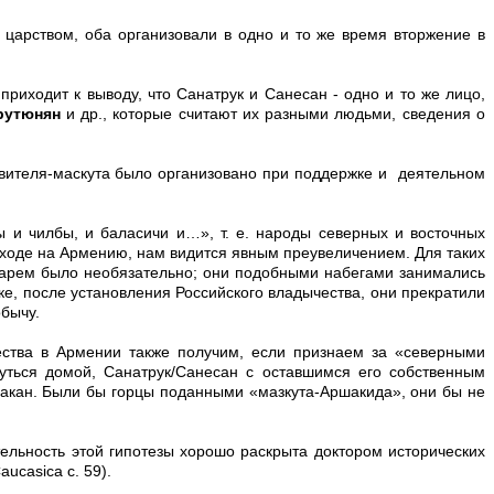
 царством, оба организовали в одно и то же время вторжение в
приходит к выводу, что Санатрук и Санесан - одно и то же лицо,
Арутюнян
и др., которые считают их разными людьми, сведения о
равителя-маскута было организовано при поддержке и деятельном
ы и чилбы, и баласичи и…», т. е. народы северных и восточных
оходе на Армению, нам видится явным преувеличением. Для таких
х царем было необязательно; они подобными набегами занимались
ке, после установления Российского владычества, они прекратили
обычу.
ества в Армении также получим, если признаем за «северными
ться домой, Санатрук/Санесан с оставшимся его собственным
акан. Были бы горцы поданными «мазкута-Аршакида», они бы не
ельность этой гипотезы хорошо раскрыта доктором исторических
ucasica с. 59).