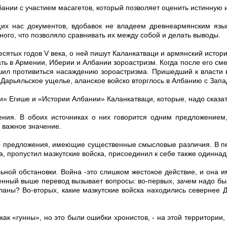
ании с участием масагетов, который позволяет оценить истинную и
их нас документов, вдобавок не владеем древнеармянским язы
ного, что позволяло сравнивать их между собой и делать выводы.
сятых годов V века, о ней пишут Каланкатваци и армянский истор
ть в Армении, Иберии и Албании зороастризм. Когда после его смер
шил противиться насаждению зороастризма. Пришедший к власти 
 Дарьяльское ущелье, аланское войско вторглось в Албанию с Запа
и» Егише и «Истории Албании» Каланкатваци, которые, надо сказат
ения. В обоих источниках о них говорится одним предложением
 важное значение.
го предложения, имеющие существенные смысловые различия. В 
, пропустил мазкутские войска, присоединил к себе также одиннад
ьной обстановки. Война -это слишком жестокое действие, и она и
енный выше перевод вызывает вопросы: во-первых, зачем надо был
аны? Во-вторых, какие мазкутские войска находились севернее Де
как «гунны», но это были ошибки хронистов, - на этой территории,