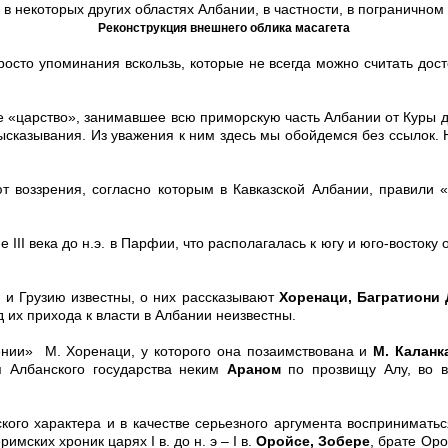
 некоторых других областях Албании, в частности, в пограничном
Реконструкция внешнего облика масагета
росто упоминания вскользь, которые не всегда можно считать до
 «царство», занимавшее всю приморскую часть Албании от Куры д
ысказывания. Из уважения к ним здесь мы обойдемся без ссылок. Н
ют воззрения, согласно которым в Кавказской Албании, правили 
е III века до н.э. в Парфии, что располагалась к югу и юго-восток
 и Грузию известны, о них рассказывают
Хоренаци, Багратиони
 их прихода к власти в Албании неизвестны.
ении» М. Хоренаци, у которого она позаимствована и
М. Каланк
я Албанского государства неким
Араном
по прозвищу Алу, во 
го характера и в качестве серьезного аргумента восприниматься
ских хроник царях I в. до н. э – I в.
Оройсе, Зобере
, брате Ор