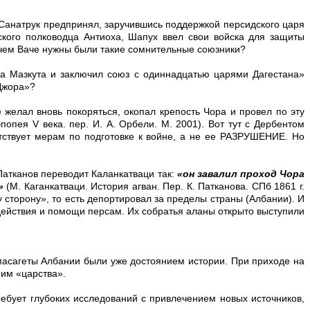
Санатрук предпринял, заручившись поддержкой персидского царя
кого полководца Антиоха, Шапух ввел свои войска для защиты
Зачем Ваче нужны были такие сомнительные союзники?
а Мазкута и заключил союз с одиннадцатью царями Дагестана»
 Джора»?
е желал вновь покоряться, окопал крепость Чора и провел по эту
попея V века. пер. И. А. Орбели. М. 2001). Вот тут с Дербентом
тствует мерам по подготовке к войне, а не ее РАЗРУШЕНИЕ. Но
Патканов переводит Каланкатваци так:
«он завалил проход Чора
»
(М. Каганкатваци. История агван. Пер. К. Патканова. СПб 1861 г.
у сторону», то есть депортировал за пределы страны (Албании). И
одействия и помощи персам. Их собратья аланы открыто выступили
 масагеты Албании были уже достоянием истории. При приходе на
ним «царства».
ебует глубоких исследований с привлечением новых источников,