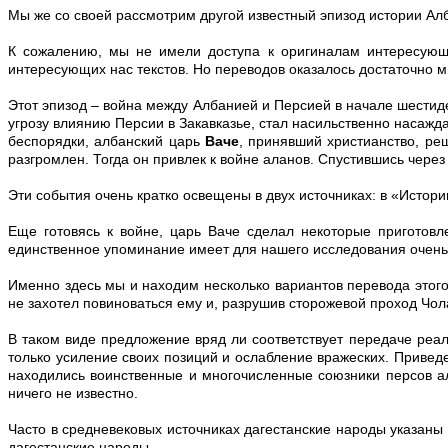
Мы же со своей рассмотрим другой известный эпизод истории Алб
К сожалению, мы не имели доступа к оригиналам интересующ
интересующих нас текстов. Но переводов оказалось достаточно м
Этот эпизод – война между Албанией и Персией в начале шестиде
угрозу влиянию Персии в Закавказье, стал насильственно насажда
беспорядки, албанский царь
Ваче
, принявший христианство, ре
разгромлен. Тогда он привлек к войне аланов. Спустившись через
Эти события очень кратко освещены в двух источниках: в «Истори
Еще готовясь к войне, царь Ваче сделал некоторые приготовл
единственное упоминание имеет для нашего исследования очень
Именно здесь мы и находим несколько вариантов перевода это
не захотел повиноваться ему и, разрушив сторожевой проход Чола
В таком виде предложение вряд ли соответствует передаче реал
только усиление своих позиций и ослабление вражеских. Привед
находились воинственные и многочисленные союзники персов ал
ничего не известно.
Часто в средневековых источниках дагестанские народы указаны 
дагестанские народы.