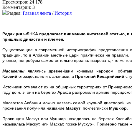
Просмотров: 24 178
Комментарии: 3
Раздел:
Главная лента
/
История
Редакция ФЛНКА предлагает вниманию читателей статью, в 
пришлых династий и племен.
Существующие в современной историографии представления о 
традиции, то в Албании местные цари практически не правили
ученых, попробуем самостоятельно проанализировать, что же гов
Масагеты
являлись древнейшим кочевым народом, обитав
Кассий
отождествляли с аланами, а
Прокопий Кесарийский
с г
Источники отмечают их на обширных территориях от Причерномор
году до н. э. они на берегах Аракса разгромили армию персидско
Масагетов Албании можно назвать самой крупной диаспорой из и
проживания получила название
Маскут
, по-лезгински
Мушкюр
.
Провинция Маскут или Мушкюр находилась на берегах Каспийс
называлась Маскут, или Маскат, позже Мускур». Примерно такие