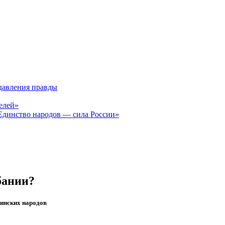
давления правды
елей»
Единство народов — сила России»
бании?
гинских народов