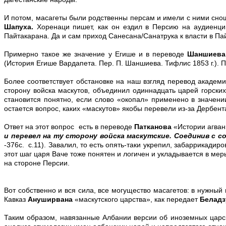
И потом, масагеты были родственны персам и имели с ними сно
Шапуха.
Хоренаци пишет, как он ездил в Персию на аудиенцию
Пайтакарана. Да и сам приход Санесана/Санатрука к власти в П
Примерно такое же значение у Егише и в переводе
Шаншиева
(История Егише Вардапета. Пер. П. Шаншиева. Тифлис 1853 г.). 
Более соответствует обстановке на наш взгляд перевод академ
сторону войска маскутов, объединил одиннадцать царей горских
становится понятно, если слово «окопал» применено в значен
остается вопрос, каких «маскутов» якобы перевели из-за Дербент
Ответ на этот вопрос есть в переводе
Патканова
«Истории агван
и перевел на ту сторону войска маскутские. Соединив с с
-376с. с.11). Завалил, то есть опять-таки укрепил, забаррикади
этот шаг царя Ваче тоже понятен и логичен и укладывается в ме
на стороне Персии.
Вот собственно и вся сила, все могущество масагетов: в нужны
Кавказ
Ануширвана
«маскутского царства», как передает
Беладз
Таким образом, навязанные Албании версии об иноземных царск