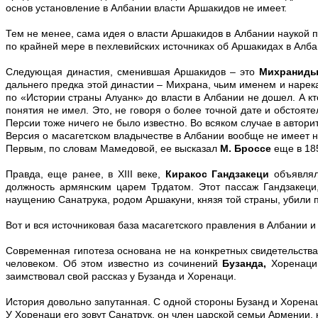
основ установление в Албании власти Аршакидов не имеет.
Тем не менее, сама идея о власти Аршакидов в Албании наукой пр
по крайней мере в пехлевийских источниках об Аршакидах в Алб
Следующая династия, сменившая Аршакидов – это
Михранид
дальнего предка этой династии – Михрана, чьим именем и нарек
по «Истории страны Алуанк» до власти в Албании не дошел. А кт
понятия не имел. Это, не говоря о более точной дате и обстояте
Персии тоже ничего не было известно. Во всяком случае в автори
Версия о масагетском владычестве в Албании вообще не имеет н
Первым, по словам Мамедовой, ее высказал
М. Броссе
еще в 185
Правда, еще ранее, в XIII веке,
Киракос Гандзакеци
объявлял
должность армянским царем Трдатом. Этот пассаж Гандзакеци
наущению Санатрука, родом Аршакуни, князя той страны, убили 
Вот и вся источниковая база масагетского правления в Албании и
Современная гипотеза основана не на конкретных свидетельства
человеком. Об этом известно из сочинений
Бузанда,
Хоренаци
заимствовал свой рассказ у Бузанда и Хоренаци.
История довольно запутанная. С одной стороны Бузанд и Хоренац
У Хоренаци его зовут Санатрук, он член царской семьи Армении, 