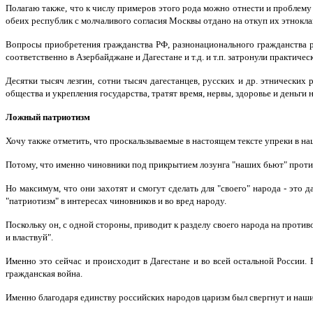
Полагаю также, что к числу примеров этого рода можно отнести и проблему
обеих республик с молчаливого согласия Москвы отдано на откуп их этнок
Вопросы приобретения гражданства РФ, разнонационального гражданства р
соответственно в Азербайджане и Дагестане и т.д. и т.п. затронули практич
Десятки тысяч лезгин, сотни тысяч дагестанцев, русских и др. этнических
общества и укрепления государства, тратят время, нервы, здоровье и деньг
Ложный патриотизм
Хочу также отметить, что проскальзываемые в настоящем тексте упреки в на
Потому, что именно чиновники под прикрытием лозунга "наших бьют" противо
Но максимум, что они захотят и смогут сделать для "своего" народа - это
"патриотизм" в интересах чиновников и во вред народу.
Поскольку он, с одной стороны, приводит к разделу своего народа на проти
и властвуй".
Именно это сейчас и происходит в Дагестане и во всей остальной России. 
гражданская война.
Именно благодаря единству российских народов царизм был свергнут и наш