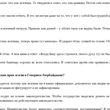
зала, что она лезгинка. Те твердили в ответ, что она армянка. Потом они поня
ее еле смогли отбить. И это несмотря даже на то, что у неё с собой был грудн
 военный патруль. Пришли они домой – у обоих глаза еле видны были. Тётка м
стана лезгинка, теперь права тут качаешь». И ударил тётку сумкой по голове. 
й тётке. А моя мама в ответ: «Когда Баку здесь строился, твоего духу тут не б
своём бакинцы хорошо ко всем относились. В советское время они привыкли
еских прав лезгин в Северном Азербайджане?
ится, потому как лезгины ни в каких официальных документах как нация не ч
я нация не фигурирует и не зафиксирована.
исходит на основе законодательства. Чтобы государство выделяло деньги н
новываясь на действующем законодательстве.
 чего Правительство будет выносить соответствующие постановления? В и