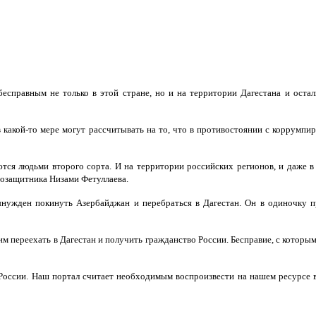
есправным не только в этой стране, но и на территории Дагестана и остал
в какой-то мере могут рассчитывать на то, что в противостоянии с коррум
ются людьми второго сорта. И на территории российских регионов, и даже 
авозащитника Низами Фетуллаева.
ынужден покинуть Азербайджан и перебраться в Дагестан. Он в одиночку п
им переехать в Дагестан и получить гражданство России. Бесправие, с кото
России. Наш портал считает необходимым воспроизвести на нашем ресурсе 