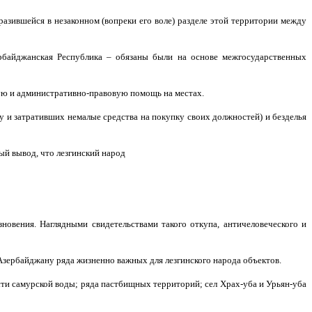
азившейся в незаконном (вопреки его воле) разделе этой территории между
ербайджанская Республика – обязаны были на основе межгосударственных
ную и административно-правовую помощь на местах.
у и затративших немалые средства на покупку своих должностей) и безделья
ый вывод, что лезгинский народ
овения. Наглядными свидетельствами такого откупа, античеловеческого и
а Азербайджану ряда жизненно важных для лезгинского народа объектов.
сти самурской воды; ряда пастбищных территорий; сел Храх-уба и Урьян-уба