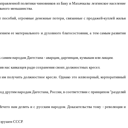
аправленной политики чиновников из Баку и Махачкалы лезгинское население
льного меньшинства.
е пособий, огромные денежные потери, связанные с продажей-куплей жилья
шением ее материального и духовного благосостояния, а тем самым развития
 самим народам Дагестана - аварцам, даргинцам, кумыкам или лакцам.
ив нас кавказцев ради сохранения своих должностных кресел.
шим им получить должностное кресло. Однако это иллюзорный, корпоративный
од другим народам Дагестана, России, в соответствии с принципом "разделяй
Нечего нам делить и с русским народом. Доказательства тому - революция и
азрушен СССР.