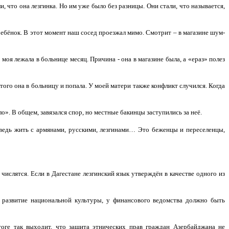
ли, что она лезгинка. Но им уже было без разницы. Они стали, что называется,
ой ребёнок. В этот момент наш сосед проезжал мимо. Смотрит – в магазине шум-
оя лежала в больнице месяц. Причина - она в магазине была, а «ераз» полез
Оттого она в больницу и попала. У моей матери также конфликт случился. Когда
ыло». В общем, завязался спор, но местные бакинцы заступились за неё.
 ведь жить с армянами, русскими, лезгинами… Это беженцы и переселенцы,
ислятся. Если в Дагестане лезгинский язык утверждён в качестве одного из
а развитие национальной культуры, у финансового ведомства должно быть
тоге так выходит, что защита этнических прав граждан Азербайджана не