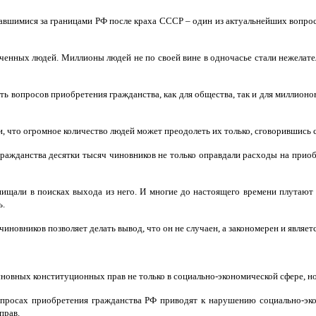
вшимися за границами РФ после краха СССР – один из актуальнейших вопрос
аченных людей. Миллионы людей не по своей вине в одночасье стали нежелат
ть вопросов приобретения гражданства, как для общества, так и для миллионо
, что огромное количество людей может преодолеть их только, сговорившись с
ажданства десятки тысяч чиновников не только оправдали расходы на приоб
щали в поисках выхода из него. И многие до настоящего времени плутают по
ь.
иновников позволяет делать вывод, что он не случаен, а закономерен и являе
сновных конституционных прав не только в социально-экономической сфере, н
опросах приобретения гражданства РФ приводят к нарушению социально-эк
прав.