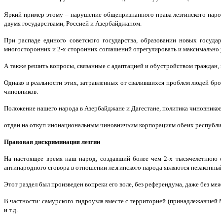
Яркий пример этому – нарушение общепризнанного права лезгинского народ
двумя государствами, Россией и Азербайджаном.
При распаде единого советского государства, образовании новых госуд
многосторонних и 2-х сторонних соглашений отрегулировать и максимально 
А также решить вопросы, связанные с адаптацией и обустройством граждан
Однако в реальности этих, затравленных от свалившихся проблем людей бро
чиновников.
Положение нашего народа в Азербайджане и Дагестане, политика чиновников
отдан на откуп инонациональным чиновничьим корпорациям обеих республи
Правовая дискриминация лезгин
На настоящее время наш народ, создавший более чем 2-х тысячелетнюю с
антинародного сговора в отношении лезгинского народа являются незаконны
Этот раздел был произведен вопреки его воле, без референдума, даже без ме
В частности: самурского гидроузла вместе с территорией (принадлежавшей 
и т.д.