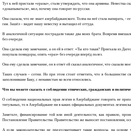
Тут к ней пристали «еразы», стали утверждать, что она армянка. Невестка ска
«докапываться», мол, почему она говорит по-русски.
Она сказала, что не знает азербайджанского. Толпа на неё стала напирать, - 
гам. Зашёл – видит нашу невестку и вытащил её оттуда.
В аналогичной ситуации пострадали также два моих брата. Вовремя вмешался
без очереди.
Она сделала ему замечание, а он ей в ответ: «Ты кто такая? Приехала из Даге
покупала помидоры, опять «ераз» без очереди вперёд полез.
Она ему сделала замечание, он в ответ ей сказал аналогичное, что сказали мое
Таких случаев – сотни. Но при этом стоит отметить, что в большинстве 
заполонившие Баку, с ненавистью ко всем относились.
Что вы можете сказать о соблюдении этнических, гражданских и политич
О соблюдении национальных прав лезгин в Азербайджане говорить не приход
титульных, то в Азербайджане ни в каких официальных документах лезгинска
Заметьте, финансирование той или иной деятельности, как правило, про
Постановление Правительства. Правительство же выносит постановления, ос
А если законодательство не предусматривает такие вопросы, на основе