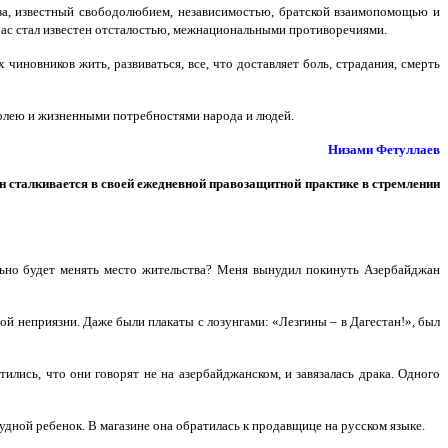
аза, известный свободолюбием, независимостью, братской взаимопомощью и
йчас стал известен отсталостью, межнациональными противоречиями.
чиновников жить, развиваться, все, что доставляет боль, страдания, смерть
волею и жизненными потребностями народа и людей.
Низами Фетуллаев
н сталкивается в своей ежедневной правозащитной практике в стремлении
ольно будет менять место жительства? Меня вынудил покинуть Азербайджан
ной неприязни. Даже были плакаты с лозунгами: «Лезгины – в Дагестан!», был
тились, что они говорят не на азербайджанском, и завязалась драка. Одного
рудной ребенок. В магазине она обратилась к продавщице на русском языке.