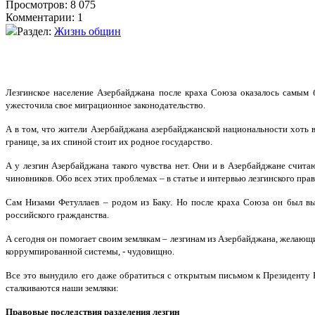
Просмотров: 8 075
Комментарии: 1
Раздел:
Жизнь общин
Лезгинское население Азербайджана после краха Союза оказалось самым б
ужесточила свое миграционное законодательство.
А в том, что жители Азербайджана азербайджанской национальности хоть 
границе, за их спиной стоит их родное государство.
А у лезгин Азербайджана такого чувства нет. Они и в Азербайджане счита
чиновников. Обо всех этих проблемах – в статье и интервью лезгинского пр
Сам Низами Фетуллаев – родом из Баку. Но после краха Союза он был в
российского гражданства.
А сегодня он помогает своим землякам – лезгинам из Азербайджана, желающ
коррумпированной системы, - чудовищно.
Все это вынудило его даже обратиться с открытым письмом к Президенту 
сталкиваются наши земляки:
Правовые последствия разделения лезгин