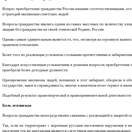
Вопрос приобретения гражданства России нашими соотечественниками, оста
и трагедий миллионам советских людей.
Вопросы гражданства явились одним из самых массовых по количеству охв
лицами без гражданства на своей этнической Родине, России.
Однако самым удивительным является то, что, несмотря на огромную важнос
правовом отношении.
Более того их реализация усложнена столькими препятствиями и лабиринтами
Благодаря искусственным усложнениям в решении вопросов приобретения гр
приобрели более доходные должности.
Одновременно миллионы людей, попавших в этот лабиринт, обеднели и обни
государство, закон и справедливость, многие в конечном итоге теряют и жизн
Подобный результат правотворческой и правоприменительной деятельности ч
Боль лезгинская
Вопросы гражданства непосредственно связанны с реализацией и защитой о
Так, если на территориях с коренным русским населением нарушения в в
населения эти же нарушения являются следствием нарушения национальных 