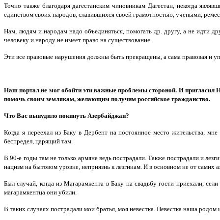
Точно также благодаря дагестанским чиновникам Дагестан, некогда являв
единством своих народов, славившихся своей грамотностью, учеными, ремесл
Нам, людям и народам надо объединяться, помогать др. другу, а не идти др
человеку и народу не имеет право на существование.
Эти все правовые нарушения должны быть прекращены, а сама правовая и уп
Наш портал не мог обойти эти важные проблемы стороной. И пригласил Н
помочь своим землякам, желающим получим российское гражданство.
Что Вас вынудило покинуть Азербайджан?
Когда я переехал из Баку в Дербент на постоянное место жительства, мн
беспредел, царящий там.
В 90-е годы там не только армяне ведь пострадали. Также пострадали и лезг
нацизм на бытовом уровне, неприязнь к лезгинам. И в основном не от самих 
Был случай, когда из Магарамкента в Баку на свадьбу гости приехали, сели
магарамкентца они убили.
В таких случаях пострадали мои братья, моя невестка. Невестка наша родом и