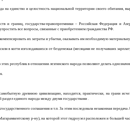
а на единство и целостность национальной территории своего обитания, выр
арств и границ, государства-правопреемники – Российская Федерация и Аз
упростить все вопросы, связанные с приобретением гражданства РФ.
, компенсировать их затраты и убытки, оказывать им необходимую материаль
сили в когти изголодавшихся от безденежья (месяцами не получавших зарплат
 этих республик в отношении лезгинского народа позволяют делать однозначн
к.
амобытную древнюю цивилизацию, находится, практически, на грани исчезн
й раздел единого народа между двумя государствами .
жгосударственного соглашения и т.п. За этим последовала незаконная передач
Магарамкентскому р-ну), на которой этот гидроузел расположен и большей ча