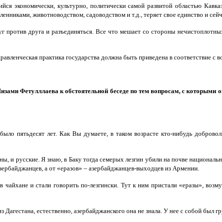
шийся экономически, культурно, политически самой развитой областью Кавк
енниками, животноводством, садоводством и т.д., теряет свое единство и се
уг против друга и разъединяться. Все что мешает со стороны нечистоплотных 
равленческая практика государства должна быть приведена в соответствие с 
изами Фетулллаева к обстоятельной беседе по тем вопросам, с которыми о
е было пятьдесят лет. Как Вы думаете, в таком возрасте кто-нибудь добров
ины, и русские. Я знаю, в Баку тогда семерых лезгин убили на почве националь
азербайджанцев, а от «еразов» – азербайджанцев-выходцев из Армении.
 в чайхане и стали говорить по-лезгински. Тут к ним пристали «еразы», возму
з Дагестана, естественно, азербайджанского она не знала. У нее с собой был г