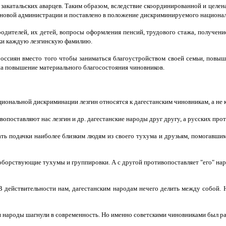
 закатальских аварцев. Таким образом, вследствие скоординированной и целен
лановой администрации и поставлено в положение дискриминируемого национа
одителей, их детей, вопросы оформления пенсий, трудового стажа, получени
ески каждую лезгинскую фамилию.
 россиян вместо того чтобы заниматься благоустройством своей семьи, повы
и на повышение материального благосостояния чиновников.
циональной дискриминации лезгин относятся к дагестанским чиновникам, а не к
поставляют нас лезгин и др. дагестанские народы друг другу, а русских прот
 дать подачки наиболее близким людям из своего тухума и друзьям, помогав
воборствующие тухумы и группировки. А с другой противопоставляет "его" нар
В действительности нам, дагестанским народам нечего делить между собой. 
и народы шагнули в современность. Но именно советскими чиновниками был р