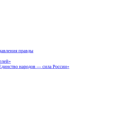
давления правды
елей»
Единство народов — сила России»