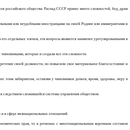
ов российского общества. Распад СССР принес много сложностей, бед, драм
ельными или неудобными иностранцами на своей Родине или иммигрантами и
в его отдельных членов, эти вопросы являются наименее урегулированными в
 чиновниками, которые и создали все эти сложности.
ретение своей должности, но повысили свое материальное благосостояние и
 этим лабиринтам, оставляя у чиновников деньги, время, здоровье, веру в
тся следствием сложившейся системы управления обществом.
о и в сфере межнациональных отношений.
ономических прав, то в регионах с многонациональным коренным составом