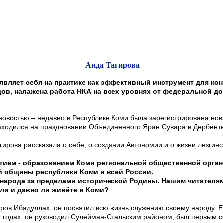
Аида Тагирова
являет себя на практике как эффективный инструмент для к
ов, налажена работа НКА на всех уровнях от федеральной до
новостью – недавно в Республике Коми была зарегистрирована нова
ходился на праздновании Объединенного Яран Сувара в Дербенте
агирова рассказала о себе, о создании Автономии и о жизни лезги
тием - образованием Коми региональной общественной орган
ой общины республики Коми и всей России.
народа за пределами исторической Родины. Нашим читателям 
сли и давно ли живёте в Коми?
гиров Ибадуллах, он посвятил всю жизнь служению своему народу.
83 годах, он руководил Сулейман-Стальским районом, был первым 