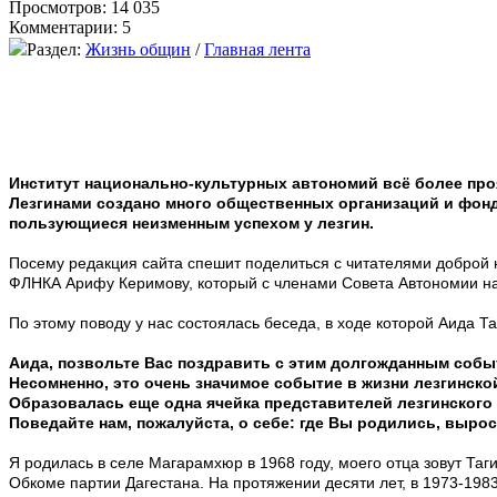
Просмотров: 14 035
Комментарии: 5
Раздел:
Жизнь общин
/
Главная лента
Институт национально-культурных автономий всё более про
Лезгинами создано много общественных организаций и фонд
пользующиеся неизменным успехом у лезгин.
Посему редакция сайта спешит поделиться с читателями доброй 
ФЛНКА Арифу Керимову, который с членами Совета Автономии на
По этому поводу у нас состоялась беседа, в ходе которой Аида Т
Аида, позвольте Вас поздравить с этим долгожданным собы
Несомненно, это очень значимое событие в жизни лезгинск
Образовалась еще одна ячейка представителей лезгинского 
Поведайте нам, пожалуйста, о себе: где Вы родились, выро
Я родилась в селе Магарамхюр в 1968 году, моего отца зовут Та
Обкоме партии Дагестана. На протяжении десяти лет, в 1973-19