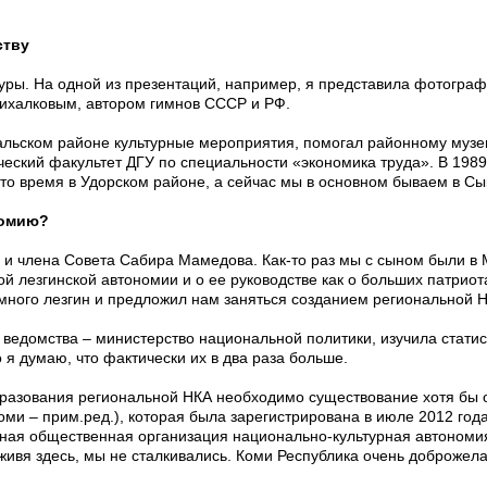
ству
уры. На одной из презентаций, например, я представила фотограф
Михалковым, автором гимнов СССР и РФ.
альском районе культурные мероприятия, помогал районному музею
еский факультет ДГУ по специальности «экономика труда». В 1989
это время в Удорском районе, а сейчас мы в основном бываем в Сы
номию?
 члена Совета Сабира Мамедова. Как-то раз мы с сыном были в М
лезгинской автономии и о ее руководстве как о больших патриота
и много лезгин и предложил нам заняться созданием региональной 
 ведомства – министерство национальной политики, изучила статис
я думаю, что фактически их в два раза больше.
бразования региональной НКА необходимо существование хотя бы 
ми – прим.ред.), которая была зарегистрирована в июле 2012 года
ая общественная организация национально-культурная автономия
 живя здесь, мы не сталкивались. Коми Республика очень доброжел