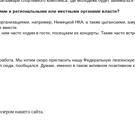
 Сыктывкаре спортивного комплекса, где молодежь будет заниматься
ями и региональными или местными органами власти?
организациями, например, Немецкой НКА, а также цыганскими, азе
е вместе.
к ним часто ходим в гости, посещаем их концерты. Также часто вс
 работа. Мы хотим скоро пригласить нашу Федеральную лезгинску
ел сюда, пообщался. Думаю, именно в таком активном позитивном 
юзером нашего сайта.