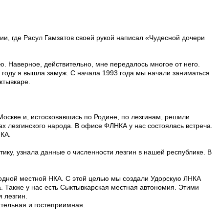
ии, где Расул Гамзатов своей рукой написал «Чудесной дочери
. Наверное, действительно, мне передалось многое от него.
 году я вышла замуж. С начала 1993 года мы начали заниматься
ктывкаре.
оскве и, истосковавшись по Родине, по лезгинам, решили
х лезгинского народа. В офисе ФЛНКА у нас состоялась встреча.
НКА.
тику, узнала данные о численности лезгин в нашей республике. В
одной местной НКА. С этой целью мы создали Удорскую ЛНКА
. Также у нас есть Сыктывкарская местная автономия. Этими
 лезгин.
ательная и гостеприимная.